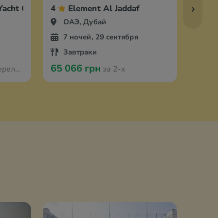
Yacht Club
4
Element Al Jaddaf
4
ОАЭ, Дубай
ОА
7 ночей, 29 сентября
7 
Завтраки
За
65 066 грн
84 3
з Варшавы
за 2-х