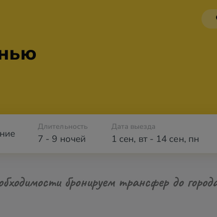
енью
Длительность
Дата выезда
ние
7 - 9 ночей
1 сен
,
вт
-
14 сен
,
пн
обходимости бронируем трансфер до город