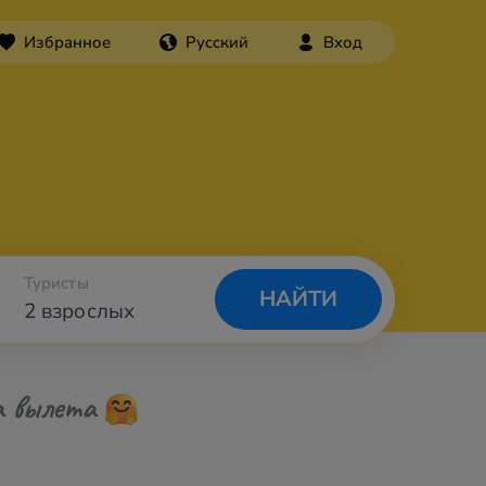
Избранное
Русский
Вход
Туристы
НАЙТИ
2 взрослых
а вылета