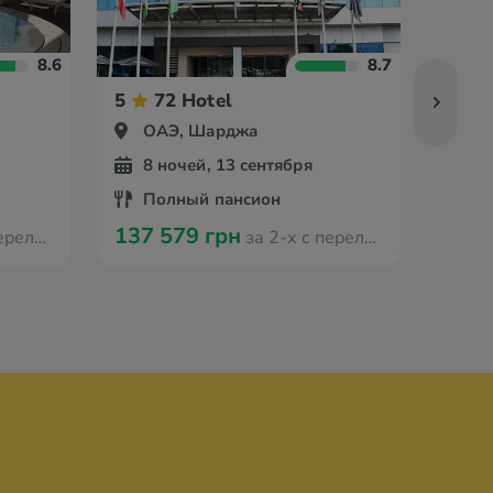
8.6
8.7
5
72 Hotel
4
ОАЭ, Шарджа
О
8 ночей, 13 сентября
8 
Полный пансион
По
137 579 грн
113 
 Кишинева
за 2-х с перелётом из Кишинева