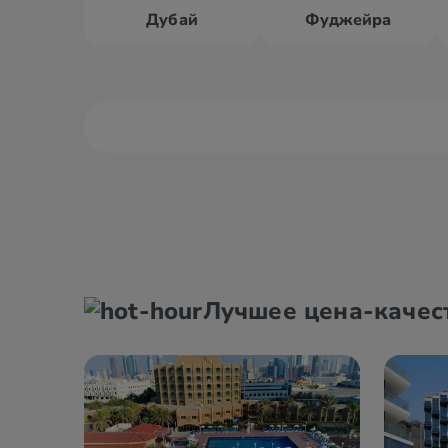
Дубай
Фуджейра
Абу Даби
Аль Ай
Аджман
Дубай
Лучшее цена-качес