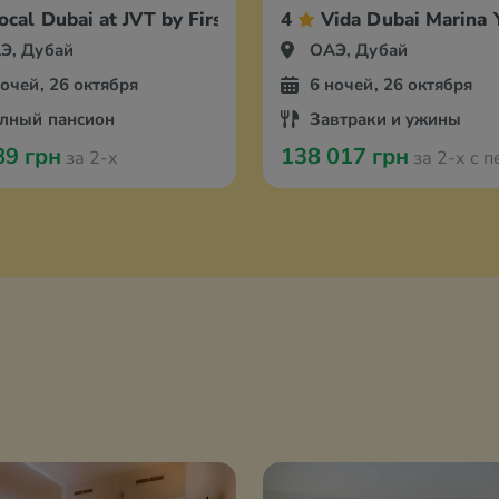
ocal Dubai at JVT by First Collection
4
Vida Dubai Marina 
Э, Дубай
ОАЭ, Дубай
ночей, 26 октября
6 ночей, 26 октября
лный пансион
Завтраки и ужины
89 грн
138 017 грн
за 2-х
за 2-х с перелётом и