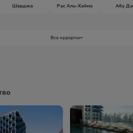
Шарджа
Рас Аль-Хайма
Абу Да
Все курорты
н
Корфаккан
Умм
Рас Аль-Хайма
Фуд
тво