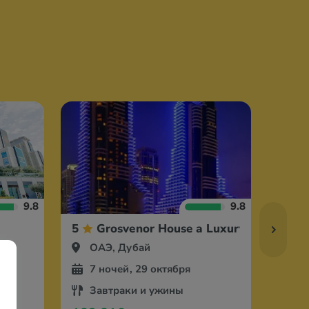
9.8
9.8
5
Grosvenor House a Luxury Collection
5
ОАЭ, Дубай
ОА
7 ночей, 29 октября
7 
Завтраки и ужины
Вс