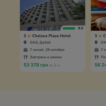
9.6
3
Chelsea Plaza Hotel
3
C
ОАЭ, Дубай
ОА
7 ночей, 29 октября
7 
Завтраки и ужины
По
53 378 грн
56 2
за 2-х