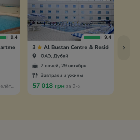
9.4
9.4
partment
3
Al Bustan Centre & Residence
3
ОАЭ, Дубай
ОА
7 ночей, 29 октября
7 
Завтраки и ужины
За
57 018 грн
60 6
 Варшавы
за 2-х