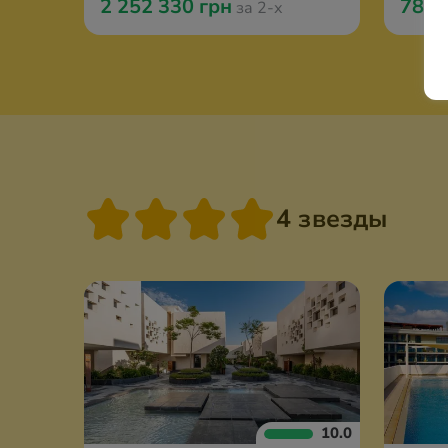
2 252 330 грн
788 
за 2-х
4 звезды
10.0