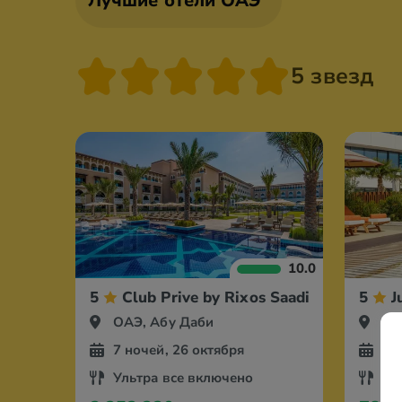
Лучшие отели ОАЭ
5 звезд
10.0
5
Club Prive by Rixos Saadiyat Island
5
J
ОАЭ, Абу Даби
ОА
7 ночей, 26 октября
7 
Ультра все включено
За