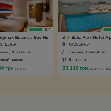
9.4
itymax Business Bay Hotel
3
Suha Park Hotel A
Э, Дубай
ОАЭ, Дубай
ночей, 26 октября
7 ночей, 1 сентября
лный пансион
Завтраки
40 грн
83 116 грн
за 2-х
за 2-х с перелётом из