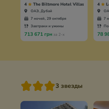
4
The Biltmore Hotel Villas
4
L
ОАЭ, Дубай
ОА
7 ночей, 29 октября
7 
Завтраки и ужины
По
713 671 грн
78 9
за 2-х
3 звезды