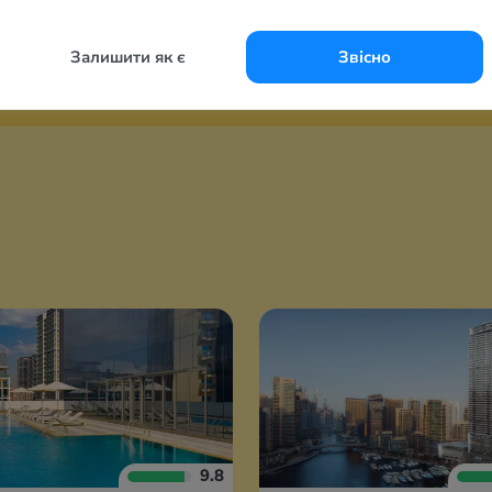
053 грн
126 187 грн
за 2-х
за 2-х
Залишити як є
Звісно
9.8