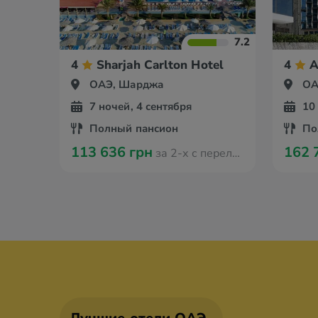
7.2
4
Sharjah Carlton Hotel
4
A
ОАЭ, Шарджа
ОА
7 ночей, 4 сентября
10
Полный пансион
По
113 636 грн
162 
за 2-х с перелётом из Кишинева