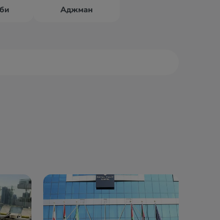
би
Аджман
 Аль-Кувейн
Шарджа
жейра