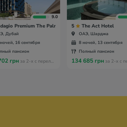
9.0
dagio Premium The Palm
5
The Act Hotel
Э, Дубай
ОАЭ, Шарджа
 ночей, 16 сентября
8 ночей, 13 сентября
лный пансион
Полный пансион
702 грн
134 685 грн
за 2-х с перелётом из Кишинева
за 2-х с перелётом из