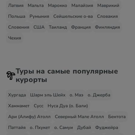
Латвия
Мальта
Марокко
Малайзия
Маврикий
Польша
Румыния
Сейшельские о-ва
Словакия
Словения
США
Таиланд
Франция
Финляндия
Чехия
Туры на самые популярные
курорты
Хургада
Шарм эль Шейх
о. Маэ
о. Джерба
Хаммамет
Сусс
Нуса Дуа (о. Бали)
Ари (Алифу) Атолл
Северный Мале Атолл
Бентота
Паттайя
о. Пхукет
о. Самуи
Дубай
Фуджейра