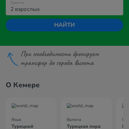
Туристы
2 взрослых
НАЙТИ
При необходимости бронируем
трансфер до города вылета
О Кемере
Язык
Валюта
По
Турецкий
Турецкая лира
02