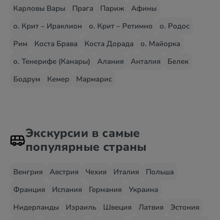
Карловы Вары
Прага
Париж
Афины
о. Крит – Ираклион
о. Крит – Ретимно
о. Родос
Рим
Коста Брава
Коста Дорада
о. Майорка
о. Тенерифе (Канары)
Алания
Анталия
Белек
Бодрум
Кемер
Мармарис
Экскурсии в самые
популярные страны
Венгрия
Австрия
Чехия
Италия
Польша
Франция
Испания
Германия
Украина
Нидерланды
Израиль
Швеция
Латвия
Эстония