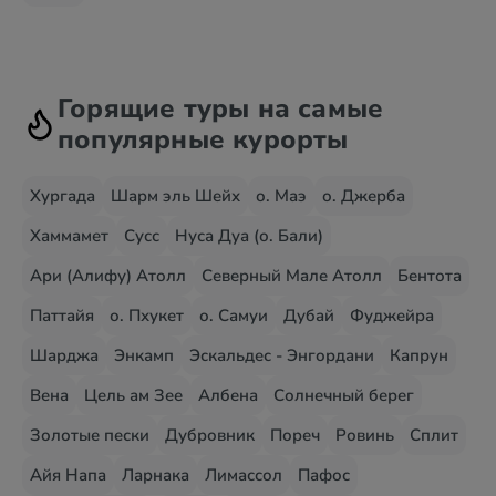
Горящие туры на самые
популярные курорты
Хургада
Шарм эль Шейх
о. Маэ
о. Джерба
Хаммамет
Сусс
Нуса Дуа (о. Бали)
Ари (Алифу) Атолл
Северный Мале Атолл
Бентота
Паттайя
о. Пхукет
о. Самуи
Дубай
Фуджейра
Шарджа
Энкамп
Эскальдес - Энгордани
Капрун
Вена
Цель ам Зее
Албена
Солнечный берег
Золотые пески
Дубровник
Пореч
Ровинь
Сплит
Айя Напа
Ларнака
Лимассол
Пафос