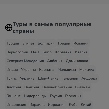
Туры в самые популярные
страны
Турция
Египет
Болгария
Греция
Испания
Черногория
ОАЭ
Кипр
Хорватия
Италия
Северная Македония
Албания
Доминикана
Индия
Украина - Карпаты
Мальдивы
Мексика
Тунис
Украина
Шри-Ланка
Танзания
Андорра
Австрия
Венгрия
Великобритания
Вьетнам
Гонконг
Нидерланды
Грузия
Германия
Индонезия
Израиль
Иордания
Куба
Китай