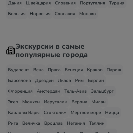
Дания
Швейцария
Словения
Португалия
Турция
Бельгия
Норвегия
Словакия
Монако
Экскурсии в самые
популярные города
Будапешт
Вена
Прага
Венеция
Краков
Париж
Барселона
Дрезден
Львов
Рим
Берлин
Флоренция
Амстердам
Тель-Авив
Зальцбург
Эгер
Мюнхен
Иерусалим
Верона
Милан
Карловы Вары
Стокгольм
Мертвое море
Ницца
Рига
Величка
Вроцлав
Нетания
Таллин