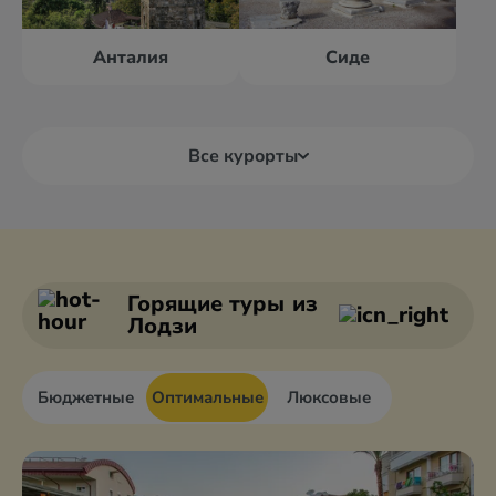
Анталия
Сиде
Все курорты
Алания
Анталия
Анкара
Белек
Горящие туры
из
Лодзи
Бюджетные
Оптимальные
Люксовые