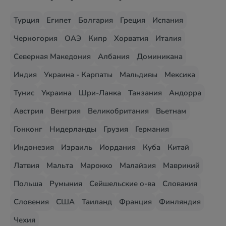
Турция
Египет
Болгария
Греция
Испания
Черногория
ОАЭ
Кипр
Хорватия
Италия
Северная Македония
Албания
Доминикана
Индия
Украина - Карпаты
Мальдивы
Мексика
Тунис
Украина
Шри-Ланка
Танзания
Андорра
Австрия
Венгрия
Великобритания
Вьетнам
Гонконг
Нидерланды
Грузия
Германия
Индонезия
Израиль
Иордания
Куба
Китай
Латвия
Мальта
Марокко
Малайзия
Маврикий
Польша
Румыния
Сейшельские о-ва
Словакия
Словения
США
Таиланд
Франция
Финляндия
Чехия