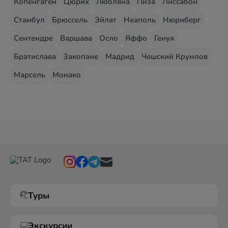
Копенгаген
Цюрих
Любляна
Пиза
Лиссабон
Стамбул
Брюссель
Эйлат
Неаполь
Нюрнберг
Сентендре
Варшава
Осло
Яффо
Генуя
Братислава
Закопане
Мадрид
Чешский Крумлов
Марсель
Монако
Туры
Экскурсии