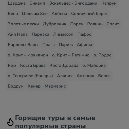
Шарджа
Энкамп
Эскальдес - Энгордани
Капрун
Вена
Цель ам Зее
Албена
Солнечный берег
Золотые пески
Дубровник
Пореч
Ровинь
Сплит
Айя Напа
Ларнака
Лимассол
Пафос
Карловы Вары
Прага
Париж
Афины
о. Крит – Ираклион
о. Крит – Ретимно
о. Родос
Рим
Коста Брава
Коста Дорада
о. Майорка
о. Тенерифе (Канары)
Алания
Анталия
Белек
Бодрум
Кемер
Мармарис
Горящие туры в самые
популярные страны