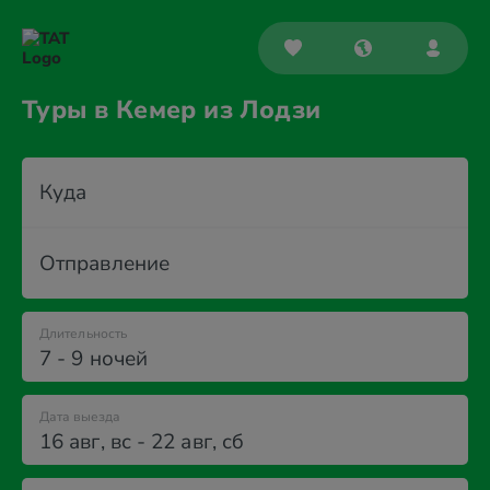
Туры в Кемер из Лодзи
Куда
Отправление
Длительность
7 - 9 ночей
Дата выезда
16 авг
,
вс
-
22 авг
,
сб