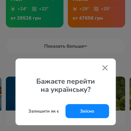
+24°
+22°
+29°
+25°
от 39526 грн
от 47656 грн
Показать больше
Бажаєте перейти
на українську?
Залишити як є
Звісно
Мармарис