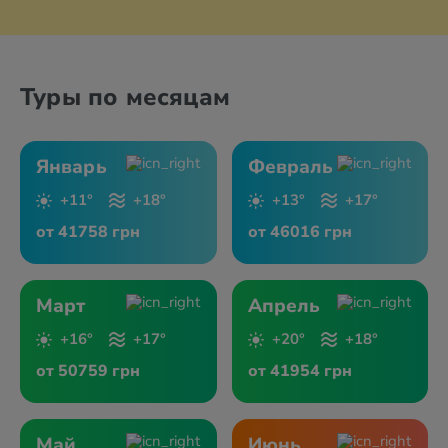
Туры по месяцам
Январь
Февраль
+11°
+18°
+13°
+17°
от 41758 грн
от 46016 грн
Март
Апрель
+16°
+17°
+20°
+18°
от 50759 грн
от 41954 грн
Май
Июнь