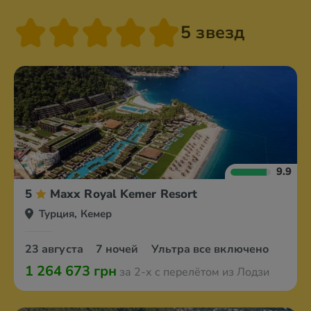
5 звезд
9.9
5
Maxx Royal Kemer Resort
Турция, Кемер
23 августа
7 ночей
Ультра все включено
1 264 673 грн
за 2-х с перелётом из Лодзи