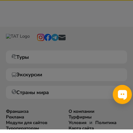
Туры
Экскурсии
Страны мира
Франшиза
О компании
Реклама
Турфирмы
и
Модули для сайтов
Условия
Политика
Туроператорам
Карта сайта