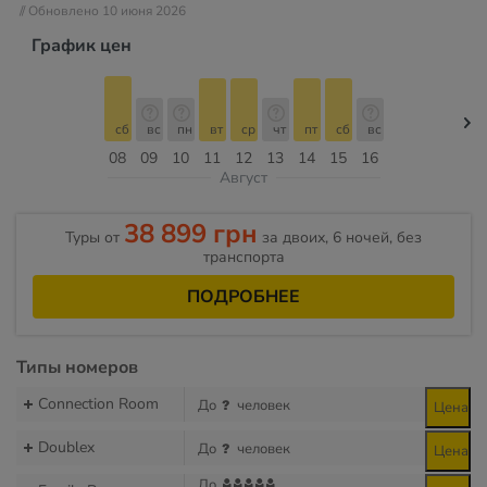
// Обновлено 10 июня 2026
График цен
сб
вс
пн
вт
ср
чт
пт
сб
вс
08
09
10
11
12
13
14
15
16
Август
38 899 грн
Туры от
за двоих, 6 ночей, без
транспорта
ПОДРОБНЕЕ
Типы номеров
Connection Room
До
человек
Цена
Doublex
До
человек
Цена
До