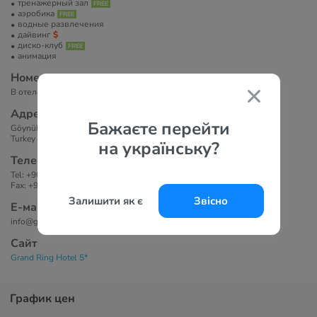
тренажерный зал
аэробика
водные развлечения
дайвинг
диско-клуб
анимация
Номера
В отеле 323 номера.
Адрес
Бажаєте перейти
Göynük Mahallesi B. Atatürk Caddesi, No:512, Beldibi, Kemer, Antalya,
Turkey
на українську?
Телефоны
Tel: +90 (242) 824 9393
Fax: +90 (242) 824 9394, +90 (242) 824 8006
Залишити як є
Звісно
Е-маil
info@grandringhotel.com
Сайт
Grand Ring Hotel 5*
График цен