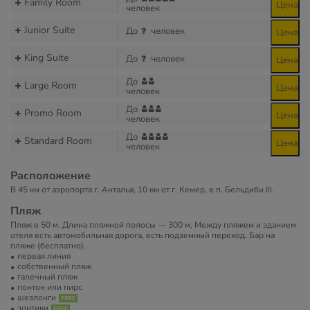
Family Room
Цена
человек
Junior Suite
До
человек
Цена
King Suite
До
человек
Цена
До
Large Room
Цена
человек
До
Promo Room
Цена
человек
До
Standard Room
Цена
человек
Расположение
В 45 км от аэропорта г. Анталья, 10 км от г. Кемер, в п. Бельдиби III.
Пляж
Пляж в 50 м. Длина пляжной полосы — 300 м, Между пляжем и зданием
отеля есть автомобильная дорога, есть подземный переход. Бар на
пляже (бесплатно).
первая линия
собственный пляж
галечный пляж
понтон или пирс
шезлонги
зонтики