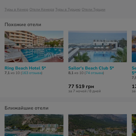
Туры в Кемер
Отели Кемера
Туры в Турцию
Отели Турции
Похожие отели
Ring Beach Hotel 5*
Sailor's Beach Club 5*
Se
5*
7,1
из 10 (
163 отзывa
)
8,1
из 10 (
74 отзывa
)
7,
77 519 грн
1
за 7 ночей / 8 дней
за
Ближайшие отели