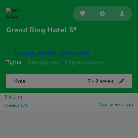
Grand Ring
Hotel 5*
Турция
Кемер
Бельдиби
,
,
Туры
Экскурсии
Страны мира
Куда
7
-
9
ночей
7,4
из 10
Где купить тур?
отзывов 171