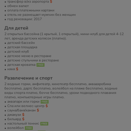
трансфер в/из аэропорта
обмен валют
оплата платежными картами
отель не размещает мужчин без женщин
год реновации: 2017
Для детей
2 открытых бассейна (1 крытый, 1 открытый), мини-клуб для детей 4-12
лет, аренда детских колясок (платно).
детский бассейн
детская площадка
детский клуб
детское меню в ресторане
детские стульчики в ресторане
детская кроватка
няня
Развлечение и спорт
2 водные горки, амфитеатр, кинотеатр бесплатно, аквааэробика
бесплатно, дартс бесплатно, волейбол на пляже бесплатно, водные
виды спорта платно, бочче бесплатно, уроки подводного плавания
платно, компьютерные игры платно.
аквапарк или горки
Спа или велнес-центр
сауна/баня/хамам
джакузи
бильярд
настольный теннис
волейбол