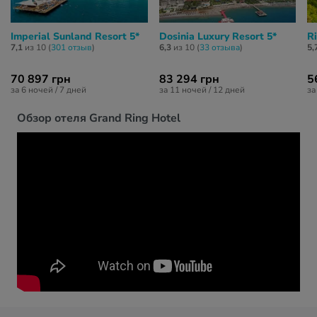
Imperial Sunland Resort 5*
Dosinia Luxury Resort 5*
R
7,1
из 10 (
301 отзыв
)
6,3
из 10 (
33 отзывa
)
5,
70 897 грн
83 294 грн
5
за 6 ночей / 7 дней
за 11 ночей / 12 дней
за
Обзор отеля Grand Ring Hotel