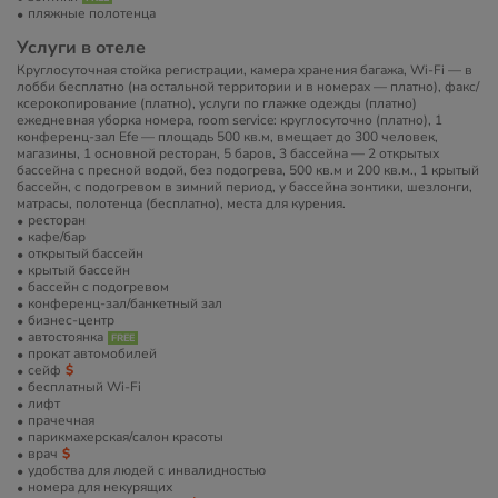
пляжные полотенца
Услуги в отеле
Круглосуточная стойка регистрации, камера хранения багажа, Wi-Fi — в
лобби бесплатно (на остальной территории и в номерах — платно), факс/
ксерокопирование (платно), услуги по глажке одежды (платно)
ежедневная уборка номера, room service: круглосуточно (платно), 1
конференц-зал Efe — площадь 500 кв.м, вмещает до 300 человек,
магазины, 1 основной ресторан, 5 баров, 3 бассейна — 2 открытых
бассейна с пресной водой, без подогрева, 500 кв.м и 200 кв.м., 1 крытый
бассейн, с подогревом в зимний период, у бассейна зонтики, шезлонги,
матрасы, полотенца (бесплатно), места для курения.
ресторан
кафе/бар
открытый бассейн
крытый бассейн
бассейн с подогревом
конференц-зал/банкетный зал
бизнес-центр
автостоянка
прокат автомобилей
сейф
бесплатный Wi-Fi
лифт
прачечная
парикмахерская/салон красоты
врач
удобства для людей с инвалидностью
номера для некурящих