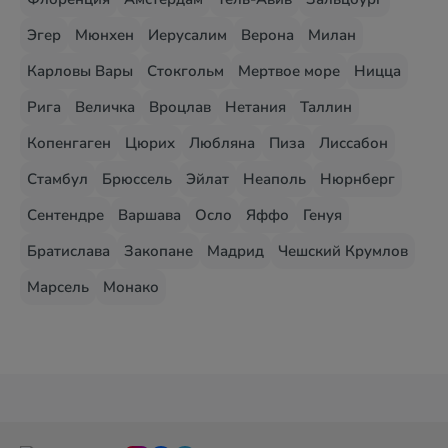
Эгер
Мюнхен
Иерусалим
Верона
Милан
Карловы Вары
Стокгольм
Мертвое море
Ницца
Рига
Величка
Вроцлав
Нетания
Таллин
Копенгаген
Цюрих
Любляна
Пиза
Лиссабон
Стамбул
Брюссель
Эйлат
Неаполь
Нюрнберг
Сентендре
Варшава
Осло
Яффо
Генуя
Братислава
Закопане
Мадрид
Чешский Крумлов
Марсель
Монако