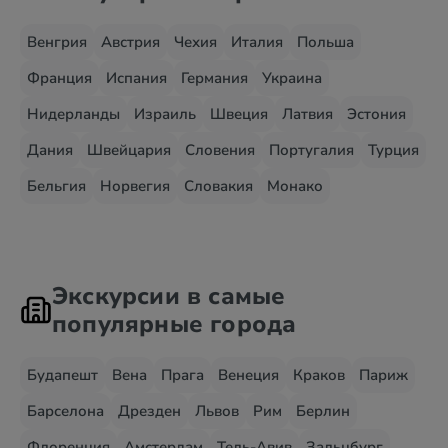
Венгрия
Австрия
Чехия
Италия
Польша
Франция
Испания
Германия
Украина
Нидерланды
Израиль
Швеция
Латвия
Эстония
Дания
Швейцария
Словения
Португалия
Турция
Бельгия
Норвегия
Словакия
Монако
Экскурсии в самые
популярные города
Будапешт
Вена
Прага
Венеция
Краков
Париж
Барселона
Дрезден
Львов
Рим
Берлин
Флоренция
Амстердам
Тель-Авив
Зальцбург