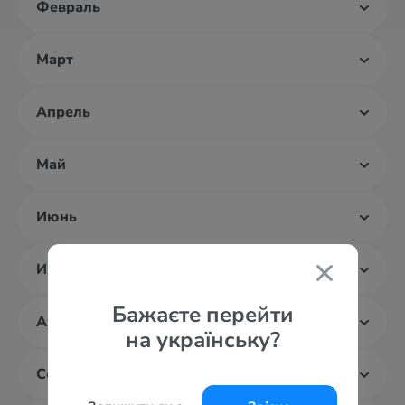
Февраль
Март
Апрель
Май
Июнь
Июль
Бажаєте перейти
Август
на українську?
Сентябрь