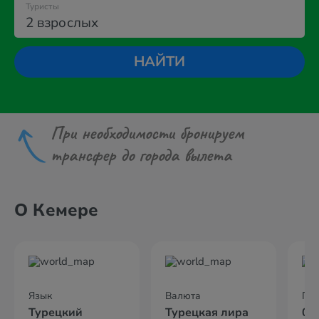
Туристы
2 взрослых
НАЙТИ
При необходимости бронируем
трансфер до города вылета
О Кемере
Язык
Валюта
По
Турецкий
Турецкая лира
02