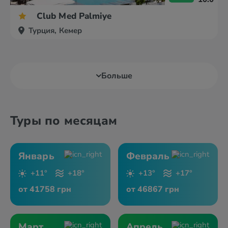
Club Med Palmiye
Турция, Кемер
Больше
Туры по месяцам
Январь
Февраль
+11°
+18°
+13°
+17°
от 41758 грн
от 46867 грн
Март
Апрель