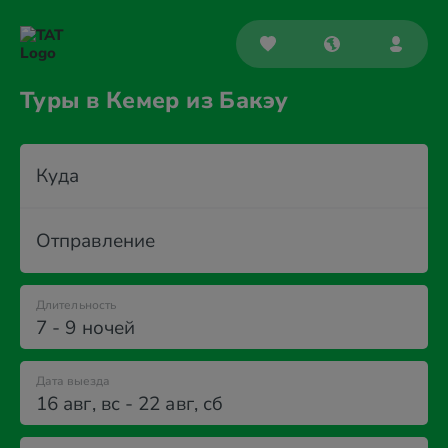
Туры в Кемер из Бакэу
Куда
Отправление
Длительность
7 - 9 ночей
Дата выезда
16 авг
,
вс
-
22 авг
,
сб