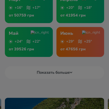
+16°
+17°
+20°
+18°
от 50759 грн
от 41954 грн
Май
Июнь
+24°
+22°
+29°
+25°
от 39526 грн
от 47656 грн
Показать больше