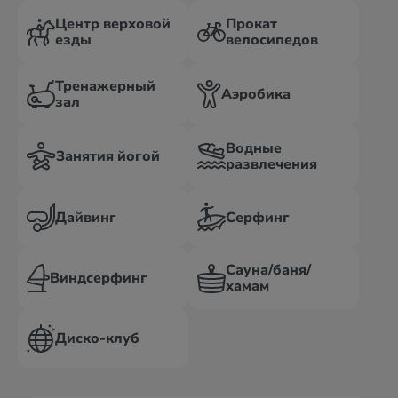
Центр верховой
Прокат
езды
велосипедов
Тренажерный
Аэробика
зал
Водные
Занятия йогой
развлечения
Дайвинг
Серфинг
Сауна/баня/
Виндсерфинг
хамам
Диско-клуб