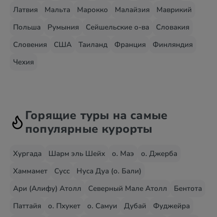
Латвия
Мальта
Марокко
Малайзия
Маврикий
Польша
Румыния
Сейшельские о-ва
Словакия
Словения
США
Таиланд
Франция
Финляндия
Чехия
Горящие туры на самые
популярные курорты
Хургада
Шарм эль Шейх
о. Маэ
о. Джерба
Хаммамет
Сусс
Нуса Дуа (о. Бали)
Ари (Алифу) Атолл
Северный Мале Атолл
Бентота
Паттайя
о. Пхукет
о. Самуи
Дубай
Фуджейра