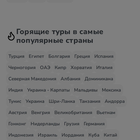
Горящие туры в самые
популярные страны
Турция
Египет
Болгария
Греция
Испания
Черногория
ОАЭ
Кипр
Хорватия
Италия
Северная Македония
Албания
Доминикана
Индия
Украина - Карпаты
Мальдивы
Мексика
Тунис
Украина
Шри-Ланка
Танзания
Андорра
Австрия
Венгрия
Великобритания
Вьетнам
Гонконг
Нидерланды
Грузия
Германия
Индонезия
Израиль
Иордания
Куба
Китай