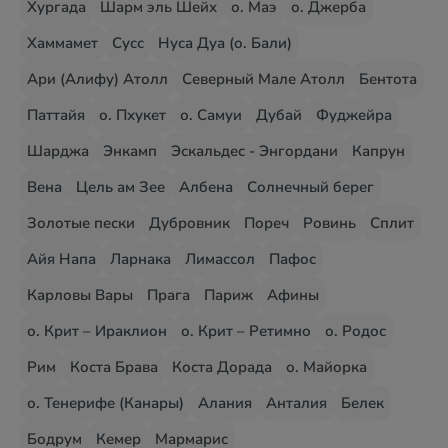
Хургада
Шарм эль Шейх
о. Маэ
о. Джерба
Хаммамет
Сусс
Нуса Дуа (о. Бали)
Ари (Алифу) Атолл
Северный Мале Атолл
Бентота
Паттайя
о. Пхукет
о. Самуи
Дубай
Фуджейра
Шарджа
Энкамп
Эскальдес - Энгордани
Капрун
Вена
Цель ам Зее
Албена
Солнечный берег
Золотые пески
Дубровник
Пореч
Ровинь
Сплит
Айя Напа
Ларнака
Лимассол
Пафос
Карловы Вары
Прага
Париж
Афины
о. Крит – Ираклион
о. Крит – Ретимно
о. Родос
Рим
Коста Брава
Коста Дорада
о. Майорка
о. Тенерифе (Канары)
Алания
Анталия
Белек
Бодрум
Кемер
Мармарис