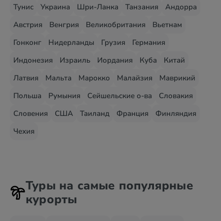
Тунис
Украина
Шри-Ланка
Танзания
Андорра
Австрия
Венгрия
Великобритания
Вьетнам
Гонконг
Нидерланды
Грузия
Германия
Индонезия
Израиль
Иордания
Куба
Китай
Латвия
Мальта
Марокко
Малайзия
Маврикий
Польша
Румыния
Сейшельские о-ва
Словакия
Словения
США
Таиланд
Франция
Финляндия
Чехия
Туры на самые популярные
курорты