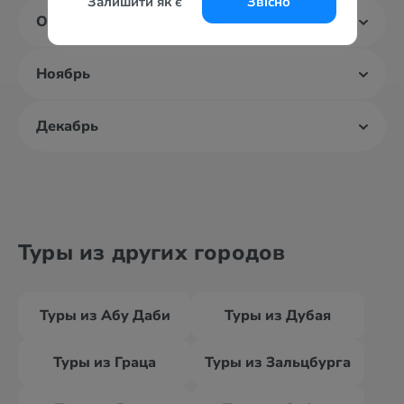
Залишити як є
Звісно
Октябрь
Ноябрь
Декабрь
Туры из других городов
Туры из Абу Даби
Туры из Дубая
Туры из Граца
Туры из Зальцбурга