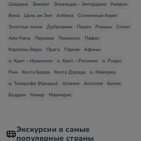
Шарджа
Энкамп
Эскальдес - Энгордани
Капрун
Вена
Цель ам Зее
Албена
Солнечный берег
Золотые пески
Дубровник
Пореч
Ровинь
Сплит
Айя Напа
Ларнака
Лимассол
Пафос
Карловы Вары
Прага
Париж
Афины
о. Крит – Ираклион
о. Крит – Ретимно
о. Родос
Рим
Коста Брава
Коста Дорада
о. Майорка
о. Тенерифе (Канары)
Алания
Анталия
Белек
Бодрум
Кемер
Мармарис
Экскурсии в самые
популярные страны