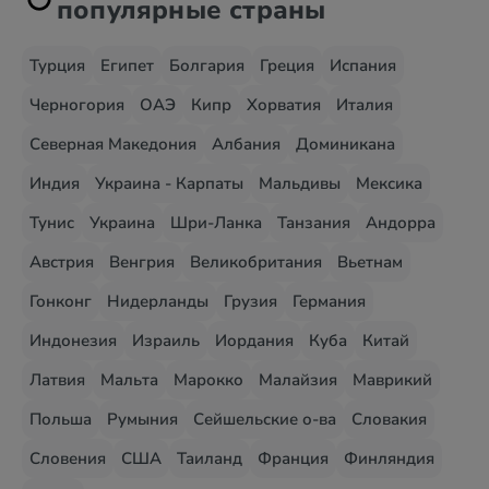
популярные страны
Турция
Египет
Болгария
Греция
Испания
Черногория
ОАЭ
Кипр
Хорватия
Италия
Северная Македония
Албания
Доминикана
Индия
Украина - Карпаты
Мальдивы
Мексика
Тунис
Украина
Шри-Ланка
Танзания
Андорра
Австрия
Венгрия
Великобритания
Вьетнам
Гонконг
Нидерланды
Грузия
Германия
Индонезия
Израиль
Иордания
Куба
Китай
Латвия
Мальта
Марокко
Малайзия
Маврикий
Польша
Румыния
Сейшельские о-ва
Словакия
Словения
США
Таиланд
Франция
Финляндия