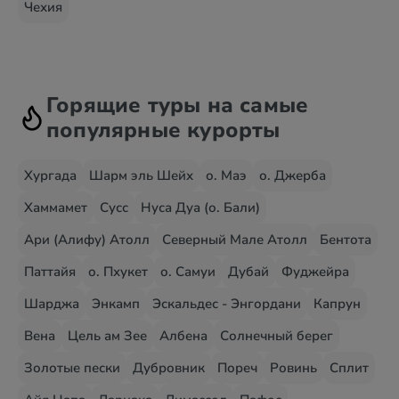
Чехия
Горящие туры на самые
популярные курорты
Хургада
Шарм эль Шейх
о. Маэ
о. Джерба
Хаммамет
Сусс
Нуса Дуа (о. Бали)
Ари (Алифу) Атолл
Северный Мале Атолл
Бентота
Паттайя
о. Пхукет
о. Самуи
Дубай
Фуджейра
Шарджа
Энкамп
Эскальдес - Энгордани
Капрун
Вена
Цель ам Зее
Албена
Солнечный берег
Золотые пески
Дубровник
Пореч
Ровинь
Сплит