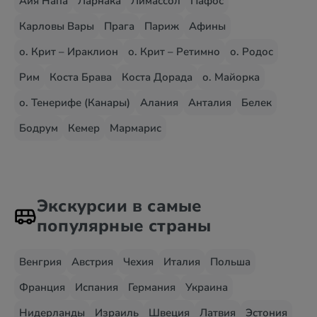
Айя Напа
Ларнака
Лимассол
Пафос
Карловы Вары
Прага
Париж
Афины
о. Крит – Ираклион
о. Крит – Ретимно
о. Родос
Рим
Коста Брава
Коста Дорада
о. Майорка
о. Тенерифе (Канары)
Алания
Анталия
Белек
Бодрум
Кемер
Мармарис
Экскурсии в самые
популярные страны
Венгрия
Австрия
Чехия
Италия
Польша
Франция
Испания
Германия
Украина
Нидерланды
Израиль
Швеция
Латвия
Эстония