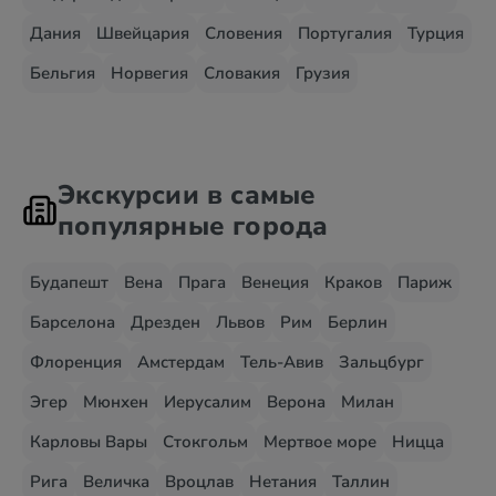
Дания
Швейцария
Словения
Португалия
Турция
Бельгия
Норвегия
Словакия
Грузия
Экскурсии в самые
популярные города
Будапешт
Вена
Прага
Венеция
Краков
Париж
Барселона
Дрезден
Львов
Рим
Берлин
Флоренция
Амстердам
Тель-Авив
Зальцбург
Эгер
Мюнхен
Иерусалим
Верона
Милан
Карловы Вары
Стокгольм
Мертвое море
Ницца
Рига
Величка
Вроцлав
Нетания
Таллин