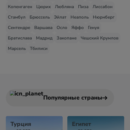
Копенгаген
Цюрих
Любляна
Пиза
Лиссабон
Стамбул
Брюссель
Эйлат
Неаполь
Нюрнберг
Сентендре
Варшава
Осло
Яффо
Генуя
Братислава
Мадрид
Закопане
Чешский Крумлов
Марсель
Тбилиси
Популярные страны
Турция
Египет