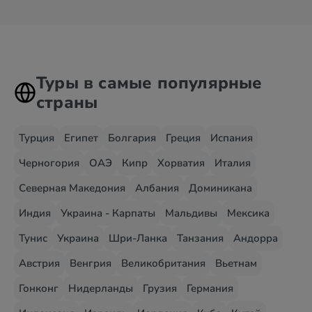
Туры в самые популярные
страны
Турция
Египет
Болгария
Греция
Испания
Черногория
ОАЭ
Кипр
Хорватия
Италия
Северная Македония
Албания
Доминикана
Индия
Украина - Карпаты
Мальдивы
Мексика
Тунис
Украина
Шри-Ланка
Танзания
Андорра
Австрия
Венгрия
Великобритания
Вьетнам
Гонконг
Нидерланды
Грузия
Германия