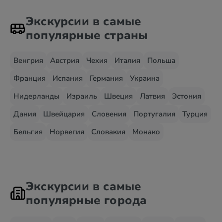
Экскурсии в самые
популярные страны
Венгрия
Австрия
Чехия
Италия
Польша
Франция
Испания
Германия
Украина
Нидерланды
Израиль
Швеция
Латвия
Эстония
Дания
Швейцария
Словения
Португалия
Турция
Бельгия
Норвегия
Словакия
Монако
Экскурсии в самые
популярные города