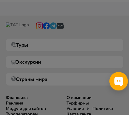
Туры
Экскурсии
Страны мира
Франшиза
О компании
Реклама
Турфирмы
и
Модули для сайтов
Условия
Политика
Туроператорам
Карта сайта
Экспорт информации