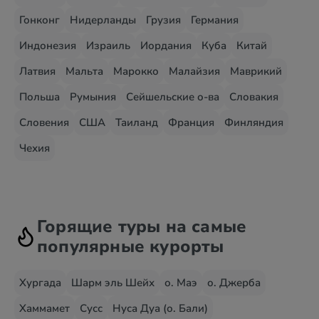
Гонконг
Нидерланды
Грузия
Германия
Индонезия
Израиль
Иордания
Куба
Китай
Латвия
Мальта
Марокко
Малайзия
Маврикий
Польша
Румыния
Сейшельские о-ва
Словакия
Словения
США
Таиланд
Франция
Финляндия
Чехия
Горящие туры на самые
популярные курорты
Хургада
Шарм эль Шейх
о. Маэ
о. Джерба
Хаммамет
Сусс
Нуса Дуа (о. Бали)