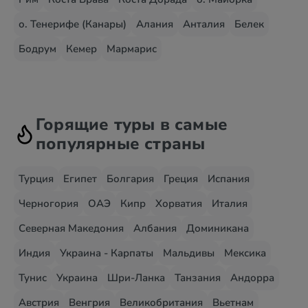
о. Тенерифе (Канары)
Алания
Анталия
Белек
Бодрум
Кемер
Мармарис
Горящие туры в самые
популярные страны
Турция
Египет
Болгария
Греция
Испания
Черногория
ОАЭ
Кипр
Хорватия
Италия
Северная Македония
Албания
Доминикана
Индия
Украина - Карпаты
Мальдивы
Мексика
Тунис
Украина
Шри-Ланка
Танзания
Андорра
Австрия
Венгрия
Великобритания
Вьетнам