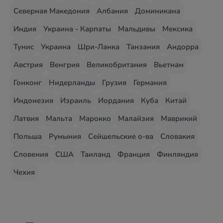
Северная Македония
Албания
Доминикана
Индия
Украина - Карпаты
Мальдивы
Мексика
Тунис
Украина
Шри-Ланка
Танзания
Андорра
Австрия
Венгрия
Великобритания
Вьетнам
Гонконг
Нидерланды
Грузия
Германия
Индонезия
Израиль
Иордания
Куба
Китай
Латвия
Мальта
Марокко
Малайзия
Маврикий
Польша
Румыния
Сейшельские о-ва
Словакия
Словения
США
Таиланд
Франция
Финляндия
Чехия