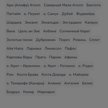
Ари (Алифу) Атолл
Северный Мале Атолл
Бентота
Паттайя
о. Пхукет
о. Самуи
Дубай
Фуджейра
Шарджа
Энкамп
Эскальдес - Энгордани
Капрун
Вена
Цель ам Зее
Албена
Солнечный берег
Золотые пески
Дубровник
Пореч
Ровинь
Сплит
Айя Напа
Ларнака
Лимассол
Пафос
Карловы Вары
Прага
Париж
Афины
о. Крит – Ираклион
о. Крит – Ретимно
о. Родос
Рим
Коста Брава
Коста Дорада
о. Майорка
о. Тенерифе (Канары)
Алания
Анталия
Белек
Бодрум
Кемер
Мармарис