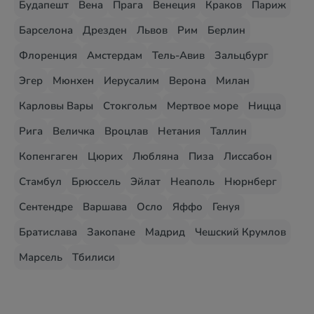
Будапешт
Вена
Прага
Венеция
Краков
Париж
Барселона
Дрезден
Львов
Рим
Берлин
Флоренция
Амстердам
Тель-Авив
Зальцбург
Эгер
Мюнхен
Иерусалим
Верона
Милан
Карловы Вары
Стокгольм
Мертвое море
Ницца
Рига
Величка
Вроцлав
Нетания
Таллин
Копенгаген
Цюрих
Любляна
Пиза
Лиссабон
Стамбул
Брюссель
Эйлат
Неаполь
Нюрнберг
Сентендре
Варшава
Осло
Яффо
Генуя
Братислава
Закопане
Мадрид
Чешский Крумлов
Марсель
Тбилиси