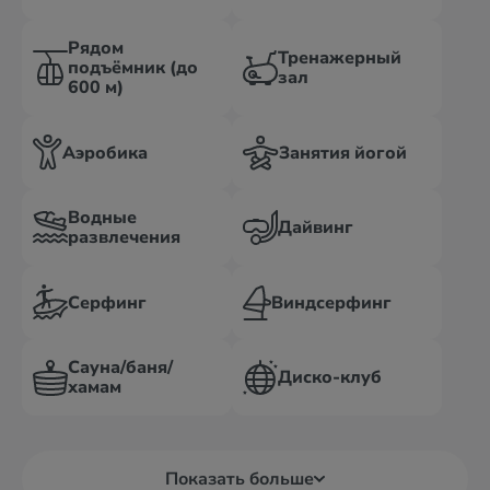
Рядом
Тренажерный
подъёмник (до
зал
600 м)
Аэробика
Занятия йогой
Водные
Дайвинг
развлечения
Серфинг
Виндсерфинг
Сауна/баня/
Диско-клуб
хамам
Показать больше