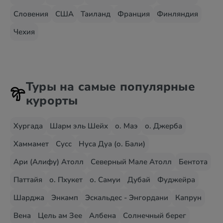
Словения
США
Таиланд
Франция
Финляндия
Чехия
Туры на самые популярные
курорты
Хургада
Шарм эль Шейх
о. Маэ
о. Джерба
Хаммамет
Сусс
Нуса Дуа (о. Бали)
Ари (Алифу) Атолл
Северный Мале Атолл
Бентота
Паттайя
о. Пхукет
о. Самуи
Дубай
Фуджейра
Шарджа
Энкамп
Эскальдес - Энгордани
Капрун
Вена
Цель ам Зее
Албена
Солнечный берег