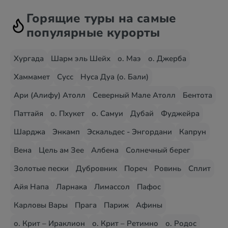
Горящие туры на самые
популярные курорты
Хургада
Шарм эль Шейх
о. Маэ
о. Джерба
Хаммамет
Сусс
Нуса Дуа (о. Бали)
Ари (Алифу) Атолл
Северный Мале Атолл
Бентота
Паттайя
о. Пхукет
о. Самуи
Дубай
Фуджейра
Шарджа
Энкамп
Эскальдес - Энгордани
Капрун
Вена
Цель ам Зее
Албена
Солнечный берег
Золотые пески
Дубровник
Пореч
Ровинь
Сплит
Айя Напа
Ларнака
Лимассол
Пафос
Карловы Вары
Прага
Париж
Афины
о. Крит – Ираклион
о. Крит – Ретимно
о. Родос