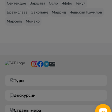
Сентендре
Варшава
Осло
Яффо
Генуя
Братислава
Закопане
Мадрид
Чешский Крумлов
Марсель
Монако
Туры
Экскурсии
Страны мира