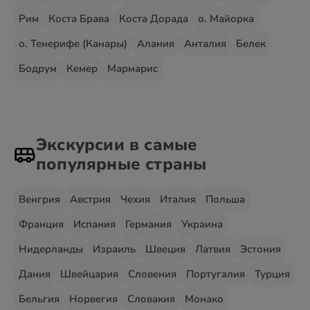
Рим
Коста Брава
Коста Дорада
о. Майорка
о. Тенерифе (Канары)
Алания
Анталия
Белек
Бодрум
Кемер
Мармарис
Экскурсии в самые
популярные страны
Венгрия
Австрия
Чехия
Италия
Польша
Франция
Испания
Германия
Украина
Нидерланды
Израиль
Швеция
Латвия
Эстония
Дания
Швейцария
Словения
Португалия
Турция
Бельгия
Норвегия
Словакия
Монако