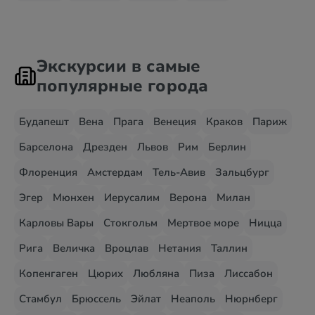
Экскурсии в самые
популярные города
Будапешт
Вена
Прага
Венеция
Краков
Париж
Барселона
Дрезден
Львов
Рим
Берлин
Флоренция
Амстердам
Тель-Авив
Зальцбург
Эгер
Мюнхен
Иерусалим
Верона
Милан
Карловы Вары
Стокгольм
Мертвое море
Ницца
Рига
Величка
Вроцлав
Нетания
Таллин
Копенгаген
Цюрих
Любляна
Пиза
Лиссабон
Стамбул
Брюссель
Эйлат
Неаполь
Нюрнберг