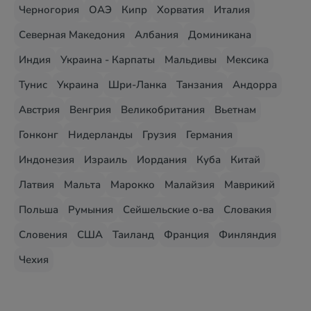
Черногория
ОАЭ
Кипр
Хорватия
Италия
Северная Македония
Албания
Доминикана
Индия
Украина - Карпаты
Мальдивы
Мексика
Тунис
Украина
Шри-Ланка
Танзания
Андорра
Австрия
Венгрия
Великобритания
Вьетнам
Гонконг
Нидерланды
Грузия
Германия
Индонезия
Израиль
Иордания
Куба
Китай
Латвия
Мальта
Марокко
Малайзия
Маврикий
Польша
Румыния
Сейшельские о-ва
Словакия
Словения
США
Таиланд
Франция
Финляндия
Чехия