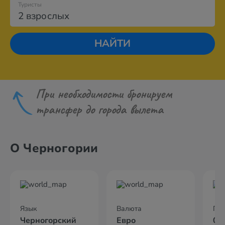
Туристы
2 взрослых
НАЙТИ
При необходимости бронируем
трансфер до города вылета
О Черногории
Язык
Валюта
По
Черногорский
Евро
02