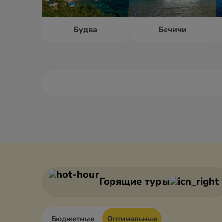
Будва
Бечичи
Бар
Будва
Бечичи
Герцег 
Горящие туры
Бюджетные
Оптимальные