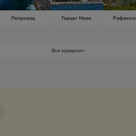
Петровац
Герцег Нови
Рафаило
Все курорты
Жабляк
Кот
Нови
Колашин
Пер