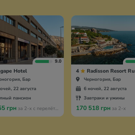
9.0
gape Hotel
4
Radisson Resort Ru
рногория, Бар
Черногория, Бар
ночей, 22 августа
6 ночей, 22 августа
лный пансион
Завтраки и ужины
55 грн
170 518 грн
за 2-х с перелётом из Варшавы
за 2-х