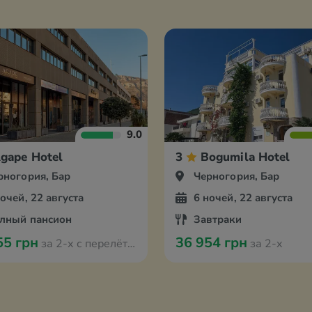
9.0
gape Hotel
3
Bogumila Hotel
рногория, Бар
Черногория, Бар
ночей, 22 августа
6 ночей, 22 августа
лный пансион
Завтраки
55 грн
36 954 грн
за 2-х с перелётом из Варшавы
за 2-х