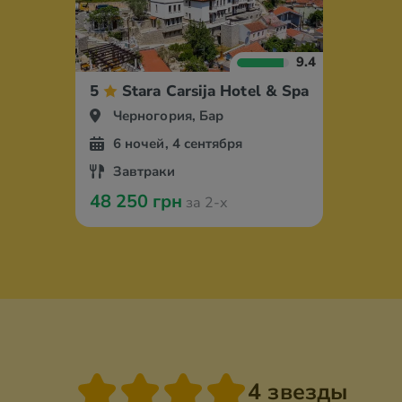
9.4
5
Stara Carsija Hotel & Spa
Черногория, Бар
6 ночей, 4 сентября
Завтраки
48 250 грн
за 2-х
4 звезды