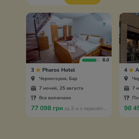
8.0
3
Pharos Hotel
4
A
Черногория, Бар
Че
7 ночей, 25 августа
7 
Все включено
По
77 098 грн
98 4
за 2-х с перелётом из Варшавы