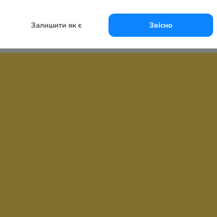
Залишити як є
Звісно