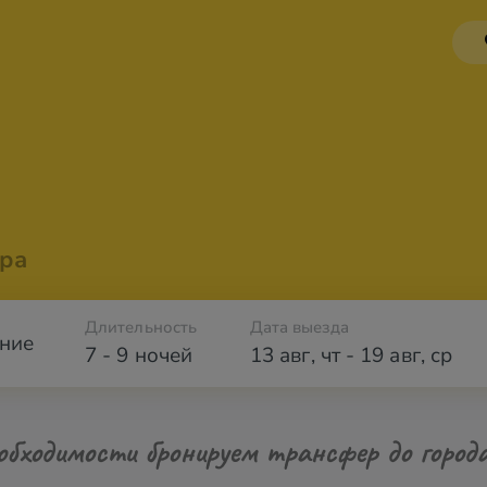
ра
Длительность
Дата выезда
ние
7 - 9 ночей
13 авг
,
чт
-
19 авг
,
ср
обходимости бронируем трансфер до город