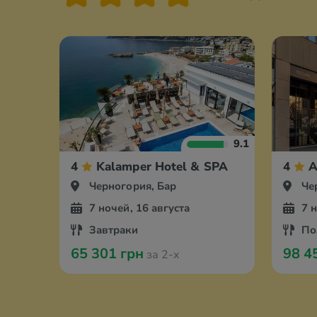
9.1
4
Kalamper Hotel & SPA
4
A
Черногория, Бар
Че
7 ночей, 16 августа
7 
Завтраки
По
65 301 грн
98 4
за 2-х