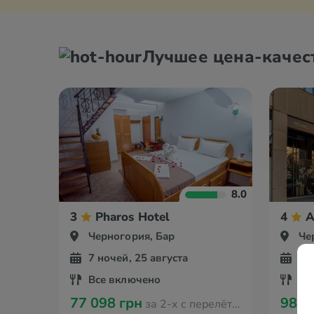
Лучшее цена-качес
8.0
3
Pharos Hotel
4
A
Черногория, Бар
Че
7 ночей, 25 августа
7 
Все включено
По
77 098 грн
98 4
за 2-х с перелётом из Варшавы