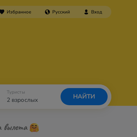
Избранное
Русский
Вход
Туристы
НАЙТИ
2 взрослых
а вылета