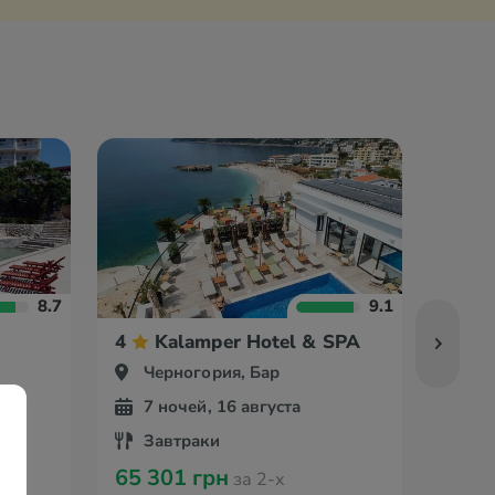
8.7
9.1
4
Kalamper Hotel & SPA
3
Черногория, Бар
Че
7 ночей, 16 августа
7 
Завтраки
За
65 301 грн
48 5
за 2-х