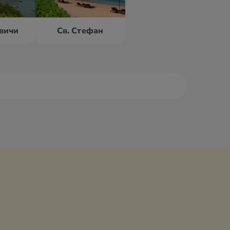
вичи
Св. Стефан
ор
Петровац
аст
Подгорица