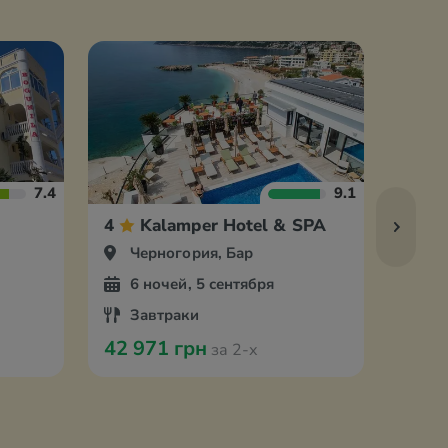
7.4
9.1
4
Kalamper Hotel & SPA
3
Черногория, Бар
Че
6 ночей, 5 сентября
6 
Завтраки
За
42 971 грн
43 1
за 2-х