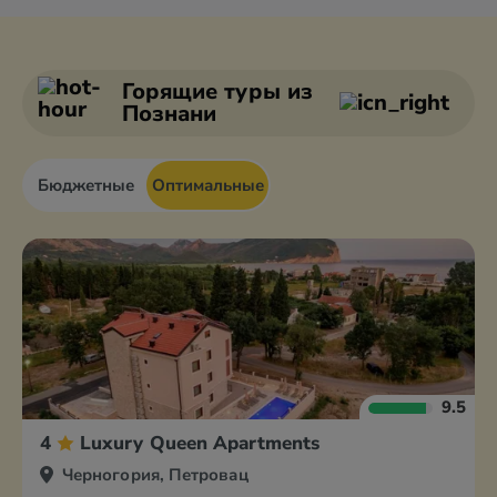
Бар
Будва
Бечичи
Герцег Нови
Горящие туры
из
Познани
Бюджетные
Оптимальные
9.5
4
Luxury Queen Apartments
Черногория, Петровац