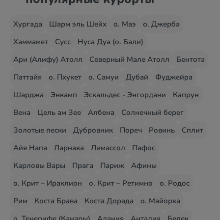
Хургада
Шарм эль Шейх
о. Маэ
о. Джерба
Хаммамет
Сусс
Нуса Дуа (о. Бали)
Ари (Алифу) Атолл
Северный Мале Атолл
Бентота
Паттайя
о. Пхукет
о. Самуи
Дубай
Фуджейра
Шарджа
Энкамп
Эскальдес - Энгордани
Капрун
Вена
Цель ам Зее
Албена
Солнечный берег
Золотые пески
Дубровник
Пореч
Ровинь
Сплит
Айя Напа
Ларнака
Лимассол
Пафос
Карловы Вары
Прага
Париж
Афины
о. Крит – Ираклион
о. Крит – Ретимно
о. Родос
Рим
Коста Брава
Коста Дорада
о. Майорка
о. Тенерифе (Канары)
Алания
Анталия
Белек