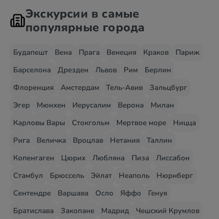
Экскурсии в самые
популярные города
Будапешт
Вена
Прага
Венеция
Краков
Париж
Барселона
Дрезден
Львов
Рим
Берлин
Флоренция
Амстердам
Тель-Авив
Зальцбург
Эгер
Мюнхен
Иерусалим
Верона
Милан
Карловы Вары
Стокгольм
Мертвое море
Ницца
Рига
Величка
Вроцлав
Нетания
Таллин
Копенгаген
Цюрих
Любляна
Пиза
Лиссабон
Стамбул
Брюссель
Эйлат
Неаполь
Нюрнберг
Сентендре
Варшава
Осло
Яффо
Генуя
Братислава
Закопане
Мадрид
Чешский Крумлов