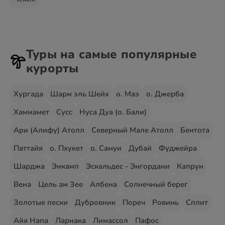
Туры на самые популярные
курорты
Хургада
Шарм эль Шейх
о. Маэ
о. Джерба
Хаммамет
Сусс
Нуса Дуа (о. Бали)
Ари (Алифу) Атолл
Северный Мале Атолл
Бентота
Паттайя
о. Пхукет
о. Самуи
Дубай
Фуджейра
Шарджа
Энкамп
Эскальдес - Энгордани
Капрун
Вена
Цель ам Зее
Албена
Солнечный берег
Золотые пески
Дубровник
Пореч
Ровинь
Сплит
Айя Напа
Ларнака
Лимассол
Пафос