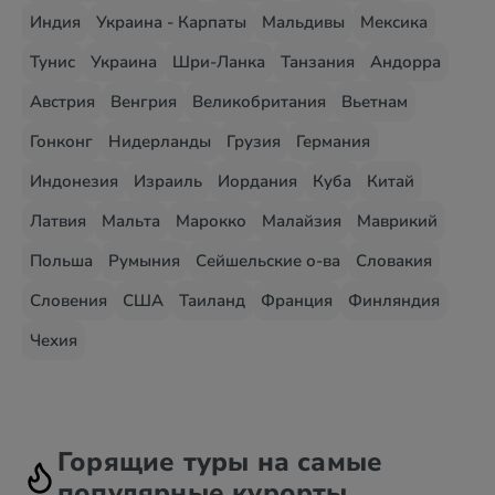
Индия
Украина - Карпаты
Мальдивы
Мексика
Тунис
Украина
Шри-Ланка
Танзания
Андорра
Австрия
Венгрия
Великобритания
Вьетнам
Гонконг
Нидерланды
Грузия
Германия
Индонезия
Израиль
Иордания
Куба
Китай
Латвия
Мальта
Марокко
Малайзия
Маврикий
Польша
Румыния
Сейшельские о-ва
Словакия
Словения
США
Таиланд
Франция
Финляндия
Чехия
Горящие туры на самые
популярные курорты