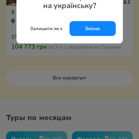
9.2
на українську?
3
Lux Tri Ribara
Черногория, Рафаиловичи
Залишити як є
Звісно
27 августа
7 ночей
Завтраки
104 773 грн
за 2-х с перелётом из Познани
Все курорты
Туры по месяцам