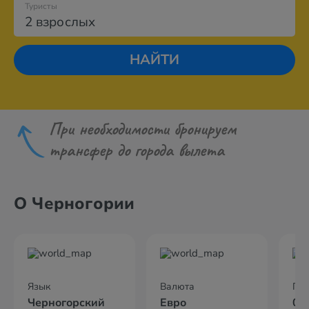
Туристы
2 взрослых
НАЙТИ
При необходимости бронируем
трансфер до города вылета
О Черногории
Язык
Валюта
По
Черногорский
Евро
02