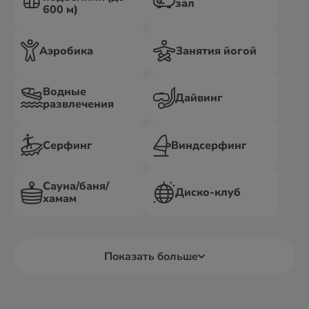
зал
600 м)
Аэробика
Занятия йогой
Водные
Дайвинг
развлечения
Серфинг
Виндсерфинг
Сауна/баня/
Диско-клуб
хамам
Показать больше