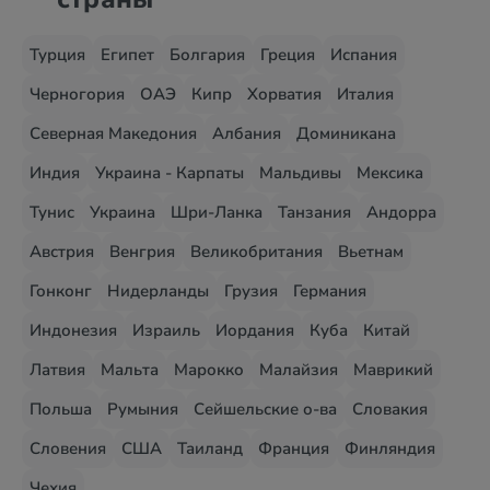
Турция
Египет
Болгария
Греция
Испания
Черногория
ОАЭ
Кипр
Хорватия
Италия
Северная Македония
Албания
Доминикана
Индия
Украина - Карпаты
Мальдивы
Мексика
Тунис
Украина
Шри-Ланка
Танзания
Андорра
Австрия
Венгрия
Великобритания
Вьетнам
Гонконг
Нидерланды
Грузия
Германия
Индонезия
Израиль
Иордания
Куба
Китай
Латвия
Мальта
Марокко
Малайзия
Маврикий
Польша
Румыния
Сейшельские о-ва
Словакия
Словения
США
Таиланд
Франция
Финляндия
Чехия