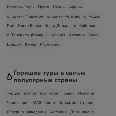
Карловы Вары
Прага
Париж
Афины
о. Крит – Ираклион
о. Крит – Ретимно
о. Родос
Рим
Коста Брава
Коста Дорада
о. Майорка
о. Тенерифе (Канары)
Алания
Анталия
Белек
Бодрум
Кемер
Мармарис
Горящие туры в самые
популярные страны
Турция
Египет
Болгария
Греция
Испания
Черногория
ОАЭ
Кипр
Хорватия
Италия
Северная Македония
Албания
Доминикана