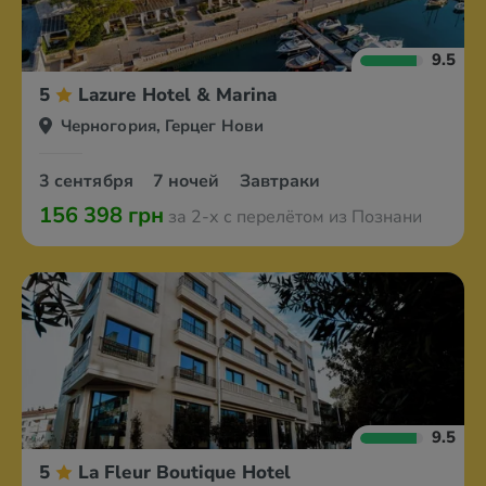
9.5
5
Lazure Hotel & Marina
Черногория, Герцег Нови
3 сентября
7 ночей
Завтраки
156 398 грн
за 2-х с перелётом из Познани
9.5
5
La Fleur Boutique Hotel