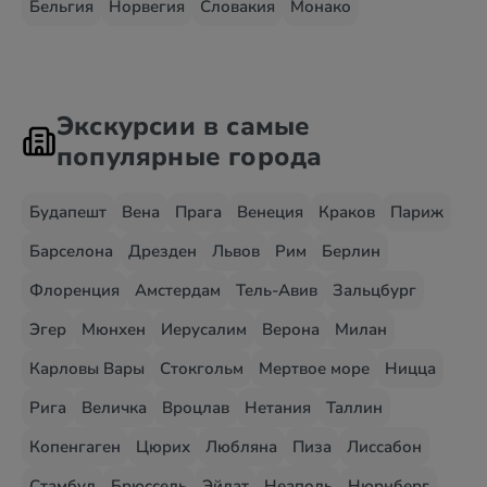
Бельгия
Норвегия
Словакия
Монако
Экскурсии в самые
популярные города
Будапешт
Вена
Прага
Венеция
Краков
Париж
Барселона
Дрезден
Львов
Рим
Берлин
Флоренция
Амстердам
Тель-Авив
Зальцбург
Эгер
Мюнхен
Иерусалим
Верона
Милан
Карловы Вары
Стокгольм
Мертвое море
Ницца
Рига
Величка
Вроцлав
Нетания
Таллин
Копенгаген
Цюрих
Любляна
Пиза
Лиссабон
Стамбул
Брюссель
Эйлат
Неаполь
Нюрнберг