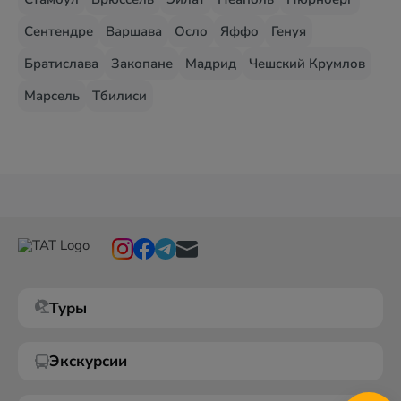
Сентендре
Варшава
Осло
Яффо
Генуя
Братислава
Закопане
Мадрид
Чешский Крумлов
Марсель
Тбилиси
Туры
Экскурсии