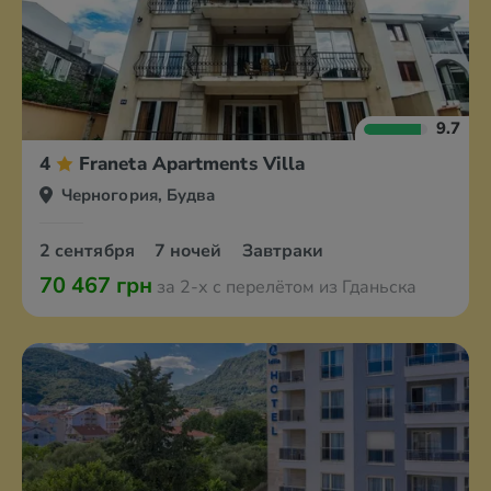
9.7
4
Franeta Apartments Villa
Черногория, Будва
2 сентября
7 ночей
Завтраки
70 467 грн
за 2-х с перелётом из Гданьска