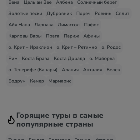
Вена
Цель ам Зее
Албена
Солнечный берег
Золотые пески
Дубровник
Пореч
Ровинь
Сплит
Айя Напа
Ларнака
Лимассол
Пафос
Карловы Вары
Прага
Париж
Афины
о. Крит – Ираклион
о. Крит – Ретимно
о. Родос
Рим
Коста Брава
Коста Дорада
о. Майорка
о. Тенерифе (Канары)
Алания
Анталия
Белек
Бодрум
Кемер
Мармарис
Горящие туры в самые
популярные страны