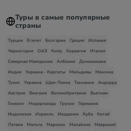
Туры в самые популярные
страны
Турция
Египет
Болгария
Греция
Испания
Черногория
ОАЭ
Кипр
Хорватия
Италия
Северная Македония
Албания
Доминикана
Индия
Украина - Карпаты
Мальдивы
Мексика
Тунис
Украина
Шри-Ланка
Танзания
Андорра
Австрия
Венгрия
Великобритания
Вьетнам
Гонконг
Нидерланды
Грузия
Германия
Индонезия
Израиль
Иордания
Куба
Китай
Латвия
Мальта
Марокко
Малайзия
Маврикий