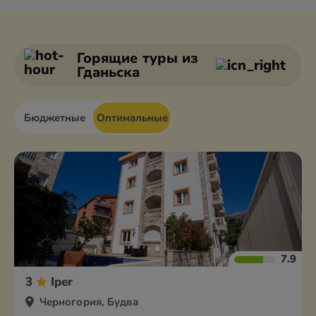
Бар
Будва
Бечичи
Герцег Нови
Горящие туры
из
Гданьска
Бюджетные
Оптимальные
7.9
3
Iper
Черногория, Будва