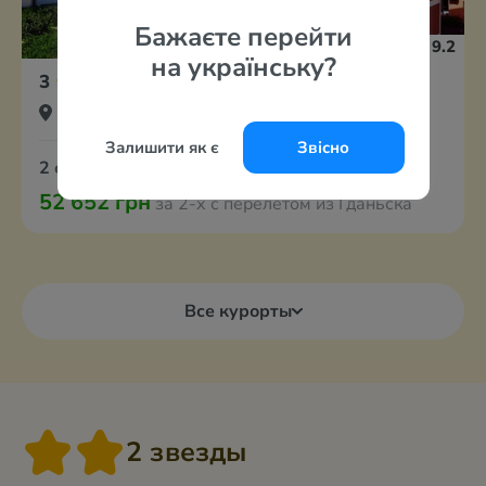
Бажаєте перейти
9.2
на українську?
3
Bojana Villa
Черногория, Будва
Залишити як є
Звісно
2 сентября
7 ночей
Завтраки
52 652 грн
за 2-х с перелётом из Гданьска
Все курорты
2 звезды