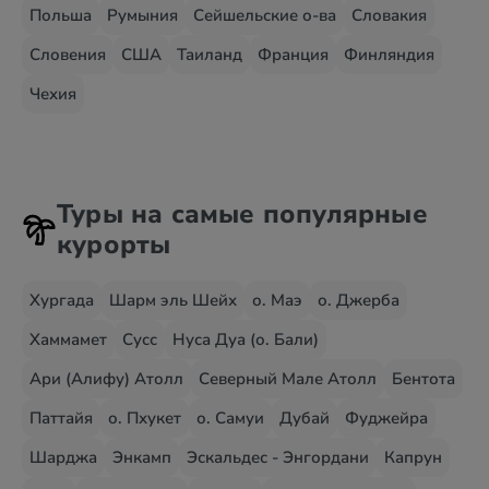
Польша
Румыния
Сейшельские о-ва
Словакия
Словения
США
Таиланд
Франция
Финляндия
Чехия
Туры на самые популярные
курорты
Хургада
Шарм эль Шейх
о. Маэ
о. Джерба
Хаммамет
Сусс
Нуса Дуа (о. Бали)
Ари (Алифу) Атолл
Северный Мале Атолл
Бентота
Паттайя
о. Пхукет
о. Самуи
Дубай
Фуджейра
Шарджа
Энкамп
Эскальдес - Энгордани
Капрун