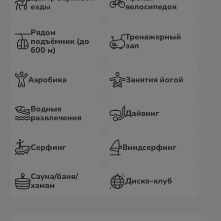
езды
велосипедов
Рядом
Тренажерный
подъёмник (до
зал
600 м)
Аэробика
Занятия йогой
Водные
Дайвинг
развлечения
Серфинг
Виндсерфинг
Сауна/баня/
Диско-клуб
хамам