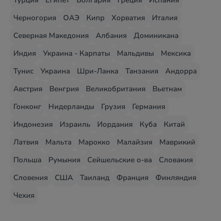
Турция
Египет
Болгария
Греция
Испания
Черногория
ОАЭ
Кипр
Хорватия
Италия
Северная Македония
Албания
Доминикана
Индия
Украина - Карпаты
Мальдивы
Мексика
Тунис
Украина
Шри-Ланка
Танзания
Андорра
Австрия
Венгрия
Великобритания
Вьетнам
Гонконг
Нидерланды
Грузия
Германия
Индонезия
Израиль
Иордания
Куба
Китай
Латвия
Мальта
Марокко
Малайзия
Маврикий
Польша
Румыния
Сейшельские о-ва
Словакия
Словения
США
Таиланд
Франция
Финляндия
Чехия