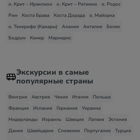
о. Крит – Ираклион
о. Крит – Ретимно
о. Родос
Рим
Коста Брава
Коста Дорада
о. Майорка
о. Тенерифе (Канары)
Алания
Анталия
Белек
Бодрум
Кемер
Мармарис
Экскурсии в самые
популярные страны
Венгрия
Австрия
Чехия
Италия
Польша
Франция
Испания
Германия
Украина
Нидерланды
Израиль
Швеция
Латвия
Эстония
Дания
Швейцария
Словения
Португалия
Турция