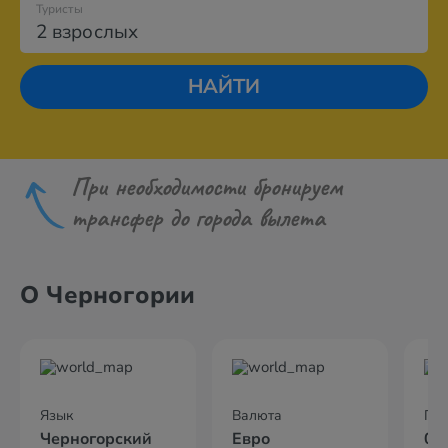
Туристы
2 взрослых
НАЙТИ
При необходимости бронируем
трансфер до города вылета
О Черногории
Язык
Валюта
По
Черногорский
Евро
02