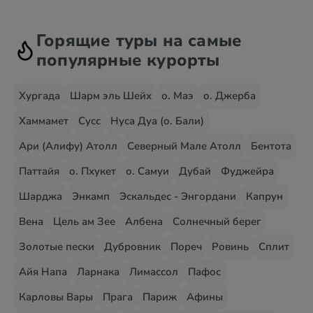
Горящие туры на самые
популярные курорты
Хургада
Шарм эль Шейх
о. Маэ
о. Джерба
Хаммамет
Сусс
Нуса Дуа (о. Бали)
Ари (Алифу) Атолл
Северный Мале Атолл
Бентота
Паттайя
о. Пхукет
о. Самуи
Дубай
Фуджейра
Шарджа
Энкамп
Эскальдес - Энгордани
Капрун
Вена
Цель ам Зее
Албена
Солнечный берег
Золотые пески
Дубровник
Пореч
Ровинь
Сплит
Айя Напа
Ларнака
Лимассол
Пафос
Карловы Вары
Прага
Париж
Афины