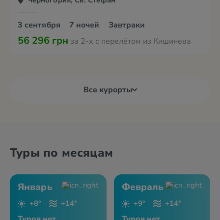
Черногория, Св. Стефан
3 сентября
7 ночей
Завтраки
56 296 грн
за 2-х с перелётом из Кишинева
Все курорты
Туры по месяцам
Январь
Февраль
+8°
+14°
+9°
+14°
Туров нет
Туров нет