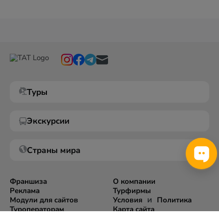
Туры
Экскурсии
Страны мира
Франшиза
О компании
Реклама
Турфирмы
и
Модули для сайтов
Условия
Политика
Туроператорам
Карта сайта
Экспорт информации