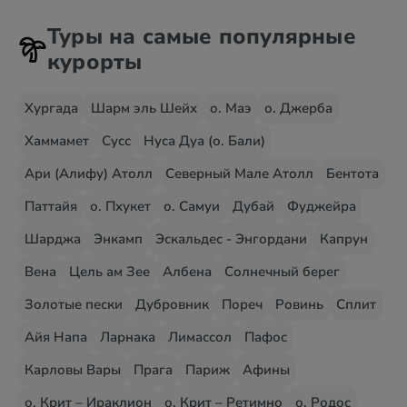
Туры на самые популярные
курорты
Хургада
Шарм эль Шейх
о. Маэ
о. Джерба
Хаммамет
Сусс
Нуса Дуа (о. Бали)
Ари (Алифу) Атолл
Северный Мале Атолл
Бентота
Паттайя
о. Пхукет
о. Самуи
Дубай
Фуджейра
Шарджа
Энкамп
Эскальдес - Энгордани
Капрун
Вена
Цель ам Зее
Албена
Солнечный берег
Золотые пески
Дубровник
Пореч
Ровинь
Сплит
Айя Напа
Ларнака
Лимассол
Пафос
Карловы Вары
Прага
Париж
Афины
о. Крит – Ираклион
о. Крит – Ретимно
о. Родос