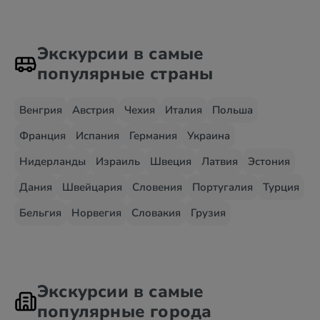
Экскурсии в самые
популярные страны
Венгрия
Австрия
Чехия
Италия
Польша
Франция
Испания
Германия
Украина
Нидерланды
Израиль
Швеция
Латвия
Эстония
Дания
Швейцария
Словения
Португалия
Турция
Бельгия
Норвегия
Словакия
Грузия
Экскурсии в самые
популярные города