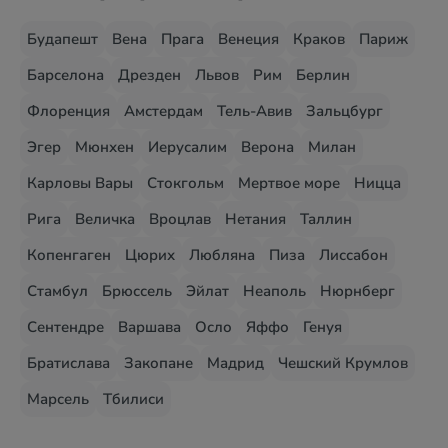
Будапешт
Вена
Прага
Венеция
Краков
Париж
Барселона
Дрезден
Львов
Рим
Берлин
Флоренция
Амстердам
Тель-Авив
Зальцбург
Эгер
Мюнхен
Иерусалим
Верона
Милан
Карловы Вары
Стокгольм
Мертвое море
Ницца
Рига
Величка
Вроцлав
Нетания
Таллин
Копенгаген
Цюрих
Любляна
Пиза
Лиссабон
Стамбул
Брюссель
Эйлат
Неаполь
Нюрнберг
Сентендре
Варшава
Осло
Яффо
Генуя
Братислава
Закопане
Мадрид
Чешский Крумлов
Марсель
Тбилиси