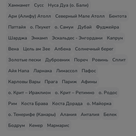
Хаммамет
Сусс
Нуса Дуа (о. Бали)
Ари (Алифу) Атолл
Северный Мале Атолл
Бентота
Паттайя
о. Пхукет
о. Самуи
Дубай
Фуджейра
Шарджа
Энкамп
Эскальдес - Энгордани
Капрун
Вена
Цель ам Зее
Албена
Солнечный берег
Золотые пески
Дубровник
Пореч
Ровинь
Сплит
Айя Напа
Ларнака
Лимассол
Пафос
Карловы Вары
Прага
Париж
Афины
о. Крит – Ираклион
о. Крит – Ретимно
о. Родос
Рим
Коста Брава
Коста Дорада
о. Майорка
о. Тенерифе (Канары)
Алания
Анталия
Белек
Бодрум
Кемер
Мармарис