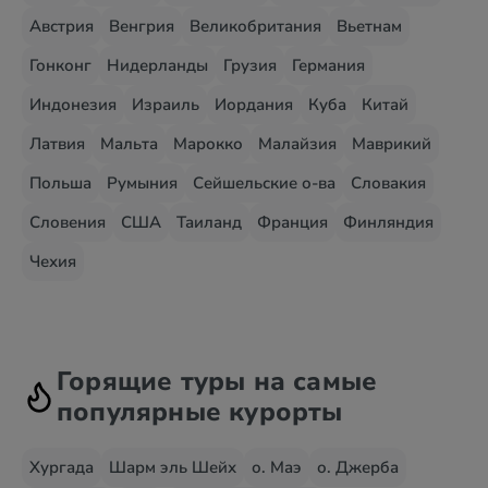
Австрия
Венгрия
Великобритания
Вьетнам
Гонконг
Нидерланды
Грузия
Германия
Индонезия
Израиль
Иордания
Куба
Китай
Латвия
Мальта
Марокко
Малайзия
Маврикий
Польша
Румыния
Сейшельские о-ва
Словакия
Словения
США
Таиланд
Франция
Финляндия
Чехия
Горящие туры на самые
популярные курорты
Хургада
Шарм эль Шейх
о. Маэ
о. Джерба