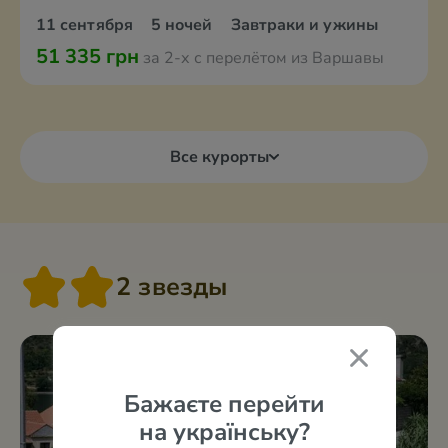
11 сентября
5 ночей
Завтраки и ужины
51 335 грн
за 2-х с перелётом из Варшавы
Все курорты
2 звезды
Бажаєте перейти
на українську?