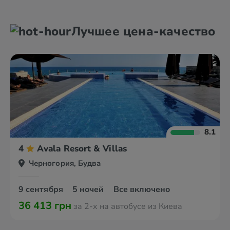
Бар
Будва
Лучшее цена-качество
Бечичи
Герцег Нови
8.1
4
Avala Resort & Villas
Черногория, Будва
9 сентября
5 ночей
Все включено
36 413 грн
за 2-х на автобусе из Киева