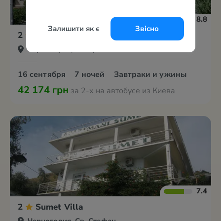
8.8
Залишити як є
Звісно
2
Marija 2
Черногория, Котор
16 сентября
7 ночей
Завтраки и ужины
42 174 грн
за 2-х на автобусе из Киева
7.4
2
Sumet Villa