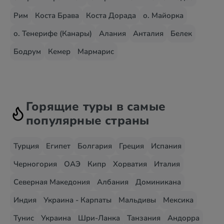
Рим
Коста Брава
Коста Дорада
о. Майорка
о. Тенерифе (Канары)
Алания
Анталия
Белек
Бодрум
Кемер
Мармарис
Горящие туры в самые
популярные страны
Турция
Египет
Болгария
Греция
Испания
Черногория
ОАЭ
Кипр
Хорватия
Италия
Северная Македония
Албания
Доминикана
Индия
Украина - Карпаты
Мальдивы
Мексика
Тунис
Украина
Шри-Ланка
Танзания
Андорра