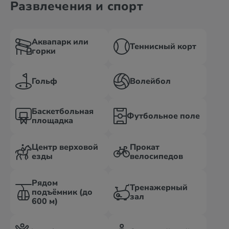
Развлечения и спорт
Аквапарк или
Теннисный корт
горки
Гольф
Волейбол
Баскетбольная
Футбольное поле
площадка
Центр верховой
Прокат
езды
велосипедов
Рядом
Тренажерный
подъёмник (до
зал
600 м)