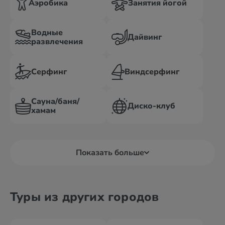
Аэробика
Занятия йогой
Водные
Дайвинг
развлечения
Серфинг
Виндсерфинг
Сауна/баня/
Диско-клуб
хамам
Показать больше
Туры из других городов