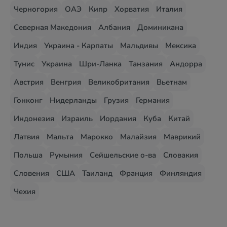
Черногория
ОАЭ
Кипр
Хорватия
Италия
Северная Македония
Албания
Доминикана
Индия
Украина - Карпаты
Мальдивы
Мексика
Тунис
Украина
Шри-Ланка
Танзания
Андорра
Австрия
Венгрия
Великобритания
Вьетнам
Гонконг
Нидерланды
Грузия
Германия
Индонезия
Израиль
Иордания
Куба
Китай
Латвия
Мальта
Марокко
Малайзия
Маврикий
Польша
Румыния
Сейшельские о-ва
Словакия
Словения
США
Таиланд
Франция
Финляндия
Чехия