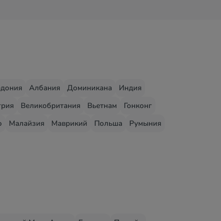
едония
Албания
Доминикана
Индия
грия
Великобритания
Вьетнам
Гонконг
о
Малайзия
Маврикий
Польша
Румыния