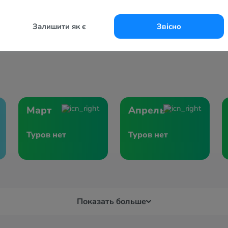
Залишити як є
Звісно
Март
Апрель
Туров нет
Туров нет
Показать больше