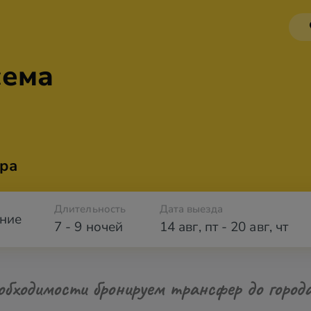
сема
ра
Длительность
Дата выезда
ние
7 - 9 ночей
14 авг
,
пт
-
20 авг
,
чт
обходимости бронируем трансфер до город