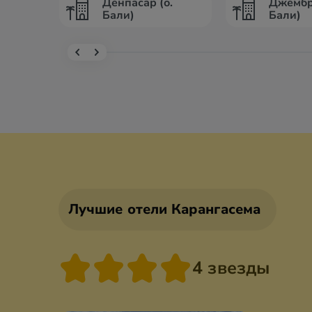
Денпасар (о.
Джембр
Бали)
Бали)
Лучшие отели Карангасема
4 звезды