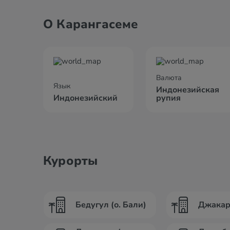
О Карангасеме
Валюта
Язык
Индонезийская
Индонезийский
рупия
Курорты
Бедугул (о. Бали)
Джакарт