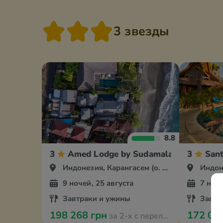
3 звезды
8.8
3
Amed Lodge by Sudamala Resorts
3
Sant
Индонезия, Карангасем (о. Бали)
Индонез
9 ночей, 25 августа
7 ноче
Завтраки и ужины
Завтр
198 268 грн
172 08
за 2-х с перелётом