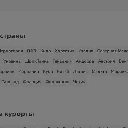
 страны
Черногория
ОАЭ
Кипр
Хорватия
Италия
Северная Мак
Украина
Шри-Ланка
Танзания
Андорра
Австрия
Вен
зраиль
Иордания
Куба
Китай
Латвия
Мальта
Марокк
Таиланд
Франция
Финляндия
Чехия
е курорты