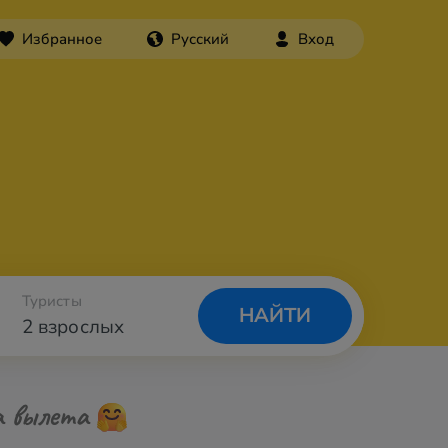
Избранное
Русский
Вход
Туристы
НАЙТИ
2 взрослых
а вылета