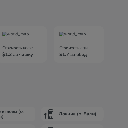
Стоимость кофе
Стоимость еды
$1.3 за чашку
$1.7 за обед
ангасем (о.
Ловина (о. Бали)
и)