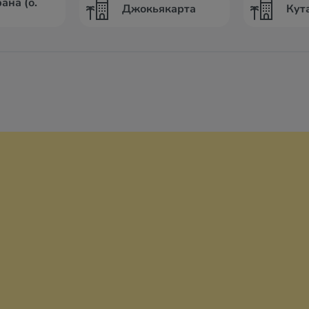
ана (о.
Джокьякарта
Кута