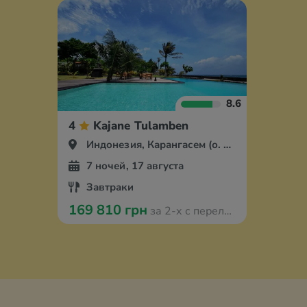
8.6
4
Kajane Tulamben
Индонезия, Карангасем (о. Бали)
7 ночей, 17 августа
Завтраки
169 810 грн
за 2-х с перелётом