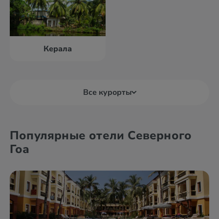
Керала
Все курорты
Андаманские
Керала
острова
Популярные отели Северного
Гоа
Дели
Северный Гоа