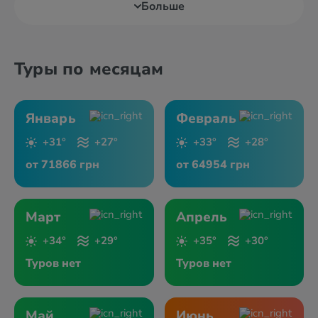
Больше
Туры по месяцам
Январь
Февраль
+31°
+27°
+33°
+28°
от 71866 грн
от 64954 грн
Март
Апрель
+34°
+29°
+35°
+30°
Туров нет
Туров нет
Май
Июнь