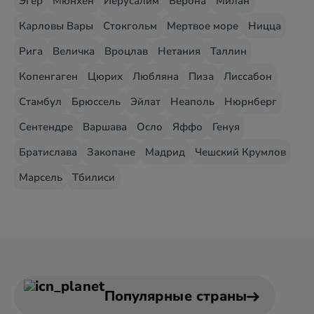
Эгер
Мюнхен
Иерусалим
Верона
Милан
Карловы Вары
Стокгольм
Мертвое море
Ницца
Рига
Величка
Вроцлав
Нетания
Таллин
Копенгаген
Цюрих
Любляна
Пиза
Лиссабон
Стамбул
Брюссель
Эйлат
Неаполь
Нюрнберг
Сентендре
Варшава
Осло
Яффо
Генуя
Братислава
Закопане
Мадрид
Чешский Крумлов
Марсель
Тбилиси
Популярные страны