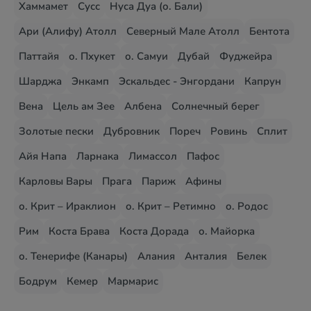
Хаммамет
Сусс
Нуса Дуа (о. Бали)
Ари (Алифу) Атолл
Северный Мале Атолл
Бентота
Паттайя
о. Пхукет
о. Самуи
Дубай
Фуджейра
Шарджа
Энкамп
Эскальдес - Энгордани
Капрун
Вена
Цель ам Зее
Албена
Солнечный берег
Золотые пески
Дубровник
Пореч
Ровинь
Сплит
Айя Напа
Ларнака
Лимассол
Пафос
Карловы Вары
Прага
Париж
Афины
о. Крит – Ираклион
о. Крит – Ретимно
о. Родос
Рим
Коста Брава
Коста Дорада
о. Майорка
о. Тенерифе (Канары)
Алания
Анталия
Белек
Бодрум
Кемер
Мармарис