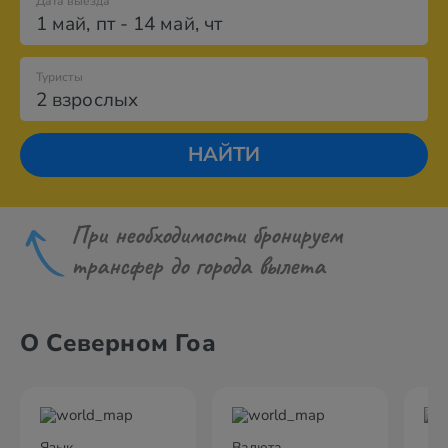
Дата выезда
1 май
,
пт
-
14 май
,
чт
Туристы
2 взрослых
НАЙТИ
При необходимости бронируем
трансфер до города вылета
О Северном Гоа
Язык
Валюта