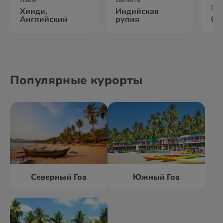
По
Хинди,
Индийская
Английский
рупия
07
Популярные курорты
Северный Гоа
Южный Гоа