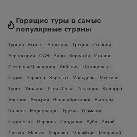
Горящие туры в самые
популярные страны
Турция
Египет
Болгария
Греция
Испания
Черногория
ОАЭ
Кипр
Хорватия
Италия
Северная Македония
Албания
Доминикана
Индия
Украина - Карпаты
Мальдивы
Мексика
Тунис
Украина
Шри-Ланка
Танзания
Андорра
Австрия
Венгрия
Великобритания
Вьетнам
Гонконг
Нидерланды
Грузия
Германия
Индонезия
Израиль
Иордания
Куба
Китай
Латвия
Мальта
Марокко
Малайзия
Маврикий