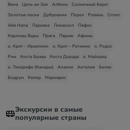
Вена
Цель ам Зее
Албена
Солнечный берег
Золотые пески
Дубровник
Пореч
Ровинь
Сплит
Айя Напа
Ларнака
Лимассол
Пафос
Карловы Вары
Прага
Париж
Афины
о. Крит – Ираклион
о. Крит – Ретимно
о. Родос
Рим
Коста Брава
Коста Дорада
о. Майорка
о. Тенерифе (Канары)
Алания
Анталия
Белек
Бодрум
Кемер
Мармарис
Экскурсии в самые
популярные страны