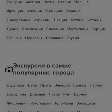
Венгрия
Австрия
Чехия
Италия
Польша
Франция
Испания
Германия
Украина
Нидерланды
Израиль
Швеция
Латвия
Эстония
Дания
Швейцария
Словения
Португалия
Турция
Бельгия
Норвегия
Словакия
Грузия
Экскурсии в самые
популярные города
Будапешт
Вена
Прага
Венеция
Краков
Париж
Барселона
Дрезден
Львов
Рим
Берлин
Флоренция
Амстердам
Тель-Авив
Зальцбург