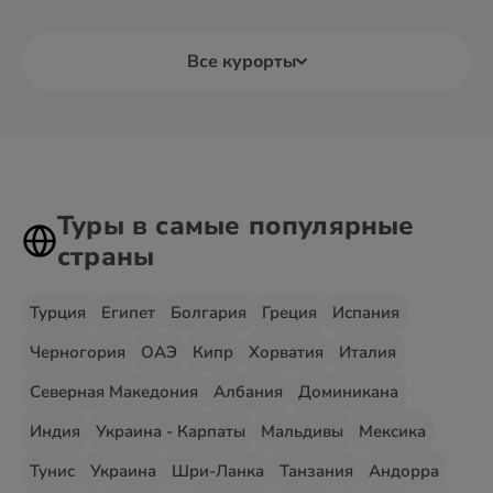
Все курорты
Туры в самые популярные
страны
Турция
Египет
Болгария
Греция
Испания
Черногория
ОАЭ
Кипр
Хорватия
Италия
Северная Македония
Албания
Доминикана
Индия
Украина - Карпаты
Мальдивы
Мексика
Тунис
Украина
Шри-Ланка
Танзания
Андорра