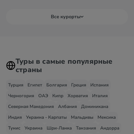
Все курорты
Туры в самые популярные
страны
Турция
Египет
Болгария
Греция
Испания
Черногория
ОАЭ
Кипр
Хорватия
Италия
Северная Македония
Албания
Доминикана
Индия
Украина - Карпаты
Мальдивы
Мексика
Тунис
Украина
Шри-Ланка
Танзания
Андорра