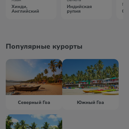
По
Хинди,
Индийская
Английский
рупия
07
Популярные курорты
Северный Гоа
Южный Гоа