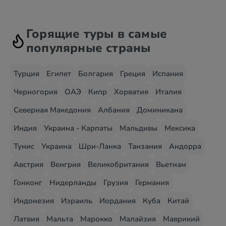
Горящие туры в самые
популярные страны
Турция
Египет
Болгария
Греция
Испания
Черногория
ОАЭ
Кипр
Хорватия
Италия
Северная Македония
Албания
Доминикана
Индия
Украина - Карпаты
Мальдивы
Мексика
Тунис
Украина
Шри-Ланка
Танзания
Андорра
Австрия
Венгрия
Великобритания
Вьетнам
Гонконг
Нидерланды
Грузия
Германия
Индонезия
Израиль
Иордания
Куба
Китай
Латвия
Мальта
Марокко
Малайзия
Маврикий