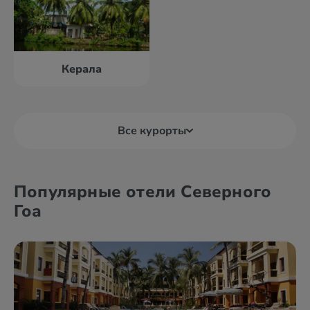
Керала
Все курорты
Андаманские
Северный Гоа
острова
Популярные отели Северного
Гоа
Керала
Южный Гоа