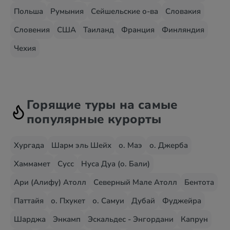
Польша
Румыния
Сейшельские о-ва
Словакия
Словения
США
Таиланд
Франция
Финляндия
Чехия
Горящие туры на самые
популярные курорты
Хургада
Шарм эль Шейх
о. Маэ
о. Джерба
Хаммамет
Сусс
Нуса Дуа (о. Бали)
Ари (Алифу) Атолл
Северный Мале Атолл
Бентота
Паттайя
о. Пхукет
о. Самуи
Дубай
Фуджейра
Шарджа
Энкамп
Эскальдес - Энгордани
Капрун