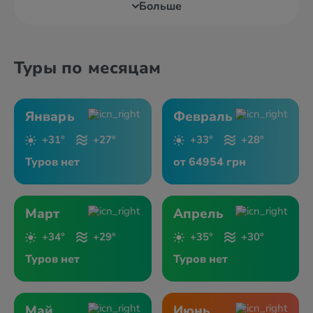
Больше
Туры по месяцам
Январь
Февраль
+31°
+27°
+33°
+28°
Туров нет
от 64954 грн
Март
Апрель
+34°
+29°
+35°
+30°
Туров нет
Туров нет
Май
Июнь