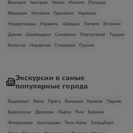
Венгрия
Австрия
Чехия
Италия
Польша
Франция
Испания
Германия
Украина
Нидерланды
Израиль
Швеция
Латвия
Эстония
Дания
Швейцария
Словения
Португалия
Турция
Бельгия
Норвегия
Словакия
Грузия
Экскурсии в самые
популярные города
Будапешт
Вена
Прага
Венеция
Краков
Париж
Барселона
Дрезден
Львов
Рим
Берлин
Флоренция
Амстердам
Тель-Авив
Зальцбург