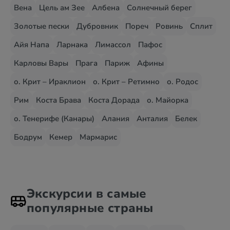
Вена
Цель ам Зее
Албена
Солнечный берег
Золотые пески
Дубровник
Пореч
Ровинь
Сплит
Айя Напа
Ларнака
Лимассол
Пафос
Карловы Вары
Прага
Париж
Афины
о. Крит – Ираклион
о. Крит – Ретимно
о. Родос
Рим
Коста Брава
Коста Дорада
о. Майорка
о. Тенерифе (Канары)
Алания
Анталия
Белек
Бодрум
Кемер
Мармарис
Экскурсии в самые
популярные страны