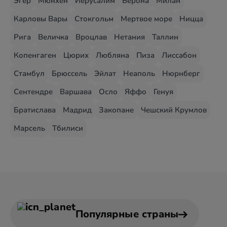
Эгер
Мюнхен
Иерусалим
Верона
Милан
Карловы Вары
Стокгольм
Мертвое море
Ницца
Рига
Величка
Вроцлав
Нетания
Таллин
Копенгаген
Цюрих
Любляна
Пиза
Лиссабон
Стамбул
Брюссель
Эйлат
Неаполь
Нюрнберг
Сентендре
Варшава
Осло
Яффо
Генуя
Братислава
Мадрид
Закопане
Чешский Крумлов
Марсель
Тбилиси
Популярные страны