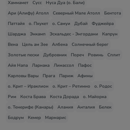
Хаммамет
Сусс
Нуса Дуа (о. Бали)
Ари (Алифу) Атолл
Северный Мале Атолл
Бентота
Паттайя
о. Пхукет
о. Самуи
Дубай
Фуджейра
Шарджа
Энкамп
Эскальдес - Энгордани
Капрун
Вена
Цель ам Зее
Албена
Солнечный берег
Золотые пески
Дубровник
Пореч
Ровинь
Сплит
Айя Напа
Ларнака
Лимассол
Пафос
Карловы Вары
Прага
Париж
Афины
о. Крит – Ираклион
о. Крит – Ретимно
о. Родос
Рим
Коста Брава
Коста Дорада
о. Майорка
о. Тенерифе (Канары)
Алания
Анталия
Белек
Бодрум
Кемер
Мармарис