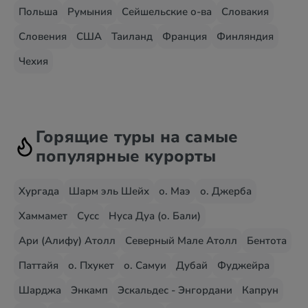
Польша
Румыния
Сейшельские о-ва
Словакия
Словения
США
Таиланд
Франция
Финляндия
Чехия
Горящие туры на самые
популярные курорты
Хургада
Шарм эль Шейх
о. Маэ
о. Джерба
Хаммамет
Сусс
Нуса Дуа (о. Бали)
Ари (Алифу) Атолл
Северный Мале Атолл
Бентота
Паттайя
о. Пхукет
о. Самуи
Дубай
Фуджейра
Шарджа
Энкамп
Эскальдес - Энгордани
Капрун