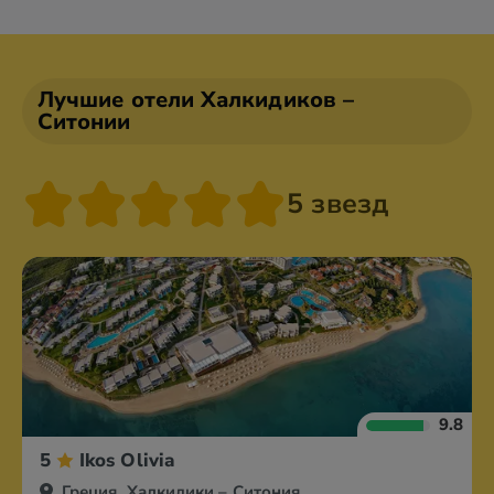
Александруполис
Афины
Лучшие отели Халкидиков –
Аттика
Волос
Ситонии
5 звезд
9.8
5
Ikos Olivia
Греция, Халкидики – Ситония