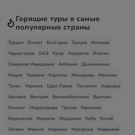
Горящие туры в самые
популярные страны
Турция
Египет
Болгария
Греция
Испания
Черногория
ОАЭ
Кипр
Хорватия
Италия
Северная Македония
Албания
Доминикана
Индия
Украина - Карпаты
Мальдивы
Мексика
Тунис
Украина
Шри-Ланка
Танзания
Андорра
Австрия
Венгрия
Великобритания
Вьетнам
Гонконг
Нидерланды
Грузия
Германия
Индонезия
Израиль
Иордания
Куба
Китай
Латвия
Мальта
Марокко
Малайзия
Маврикий