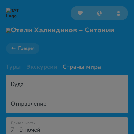
Отели Халкидиков – Ситонии
Греция
Туры
Экскурсии
Страны мира
Куда
Отправление
Длительность
7 - 9 ночей