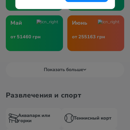
Май
Июнь
от 51460 грн
от 255163 грн
Показать больше
Развлечения и спорт
Аквапарк или
Теннисный корт
горки