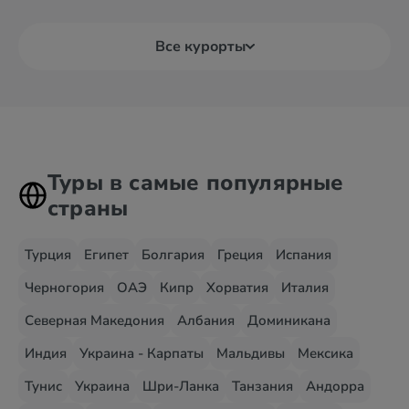
Все курорты
Туры в самые популярные
страны
Турция
Египет
Болгария
Греция
Испания
Черногория
ОАЭ
Кипр
Хорватия
Италия
Северная Македония
Албания
Доминикана
Индия
Украина - Карпаты
Мальдивы
Мексика
Тунис
Украина
Шри-Ланка
Танзания
Андорра