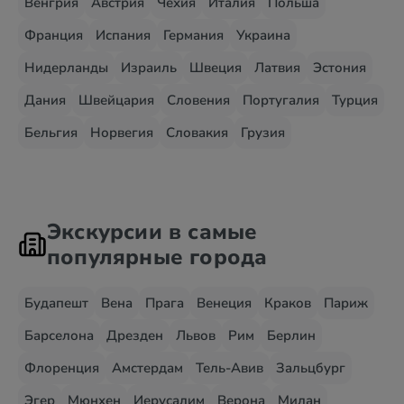
Венгрия
Австрия
Чехия
Италия
Польша
Франция
Испания
Германия
Украина
Нидерланды
Израиль
Швеция
Латвия
Эстония
Дания
Швейцария
Словения
Португалия
Турция
Бельгия
Норвегия
Словакия
Грузия
Экскурсии в самые
популярные города
Будапешт
Вена
Прага
Венеция
Краков
Париж
Барселона
Дрезден
Львов
Рим
Берлин
Флоренция
Амстердам
Тель-Авив
Зальцбург
Эгер
Мюнхен
Иерусалим
Верона
Милан