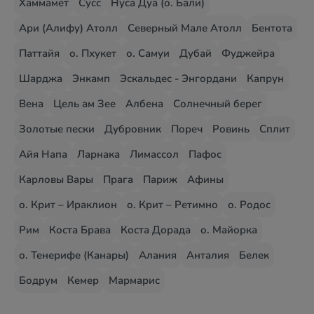
Хаммамет
Сусс
Нуса Дуа (о. Бали)
Ари (Алифу) Атолл
Северный Мале Атолл
Бентота
Паттайя
о. Пхукет
о. Самуи
Дубай
Фуджейра
Шарджа
Энкамп
Эскальдес - Энгордани
Капрун
Вена
Цель ам Зее
Албена
Солнечный берег
Золотые пески
Дубровник
Пореч
Ровинь
Сплит
Айя Напа
Ларнака
Лимассол
Пафос
Карловы Вары
Прага
Париж
Афины
о. Крит – Ираклион
о. Крит – Ретимно
о. Родос
Рим
Коста Брава
Коста Дорада
о. Майорка
о. Тенерифе (Канары)
Алания
Анталия
Белек
Бодрум
Кемер
Мармарис