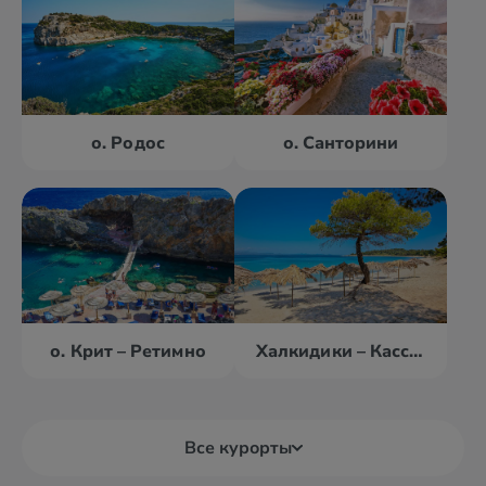
о. Родос
о. Санторини
о. Крит – Ретимно
Халкидики – Кассандра
Все курорты