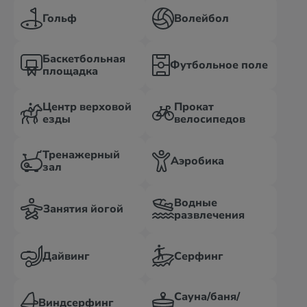
Гольф
Волейбол
Баскетбольная
Футбольное поле
площадка
Центр верховой
Прокат
езды
велосипедов
Тренажерный
Аэробика
зал
Водные
Занятия йогой
развлечения
Дайвинг
Серфинг
Сауна/баня/
Виндсерфинг