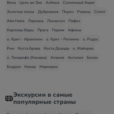
Вена
Цель ам Зее
Албена
Солнечный берег
Золотые пески
Дубровник
Пореч
Ровинь
Сплит
Айя Напа
Ларнака
Лимассол
Пафос
Карловы Вары
Прага
Париж
Афины
о. Крит – Ираклион
о. Крит – Ретимно
о. Родос
Рим
Коста Брава
Коста Дорада
о. Майорка
о. Тенерифе (Канары)
Алания
Анталия
Белек
Бодрум
Кемер
Мармарис
Экскурсии в самые
популярные страны