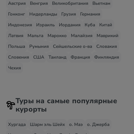
Австрия
Венгрия
Великобритания
Вьетнам
Гонконг
Нидерланды
Грузия
Германия
Индонезия
Израиль
Иордания
Куба
Китай
Латвия
Мальта
Марокко
Малайзия
Маврикий
Польша
Румыния
Сейшельские о-ва
Словакия
Словения
США
Таиланд
Франция
Финляндия
Чехия
Туры на самые популярные
курорты
Хургада
Шарм эль Шейх
о. Маэ
о. Джерба