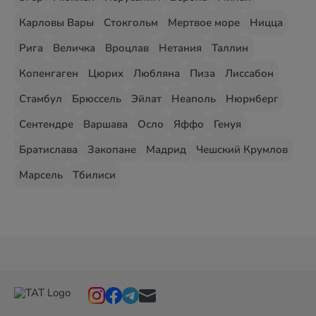
Карловы Вары
Стокгольм
Мертвое море
Ницца
Рига
Величка
Вроцлав
Нетания
Таллин
Копенгаген
Цюрих
Любляна
Пиза
Лиссабон
Стамбул
Брюссель
Эйлат
Неаполь
Нюрнберг
Сентендре
Варшава
Осло
Яффо
Генуя
Братислава
Закопане
Мадрид
Чешский Крумлов
Марсель
Тбилиси