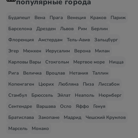
популярные города
Будапешт
Вена
Прага
Венеция
Краков
Париж
Барселона
Дрезден
Львов
Рим
Берлин
Флоренция
Амстердам
Тель-Авив
Зальцбург
Эгер
Мюнхен
Иерусалим
Верона
Милан
Карловы Вары
Стокгольм
Мертвое море
Ницца
Рига
Величка
Вроцлав
Нетания
Таллин
Копенгаген
Цюрих
Любляна
Пиза
Лиссабон
Стамбул
Брюссель
Эйлат
Неаполь
Нюрнберг
Сентендре
Варшава
Осло
Яффо
Генуя
Братислава
Закопане
Мадрид
Чешский Крумлов
Марсель
Монако