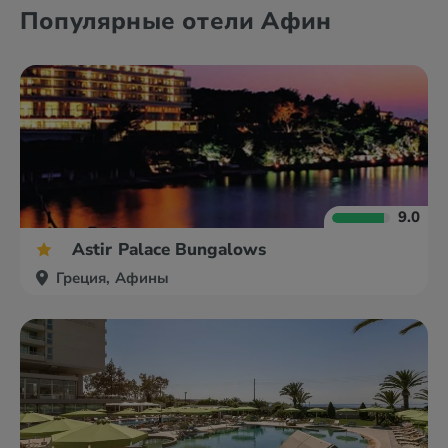
Александруполис
Афины
Популярные отели Афин
Аттика
Волос
9.0
Astir Palace Bungalows
Греция, Афины