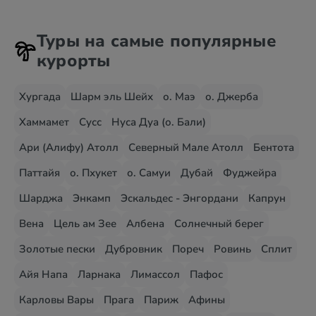
Туры на самые популярные
курорты
Хургада
Шарм эль Шейх
о. Маэ
о. Джерба
Хаммамет
Сусс
Нуса Дуа (о. Бали)
Ари (Алифу) Атолл
Северный Мале Атолл
Бентота
Паттайя
о. Пхукет
о. Самуи
Дубай
Фуджейра
Шарджа
Энкамп
Эскальдес - Энгордани
Капрун
Вена
Цель ам Зее
Албена
Солнечный берег
Золотые пески
Дубровник
Пореч
Ровинь
Сплит
Айя Напа
Ларнака
Лимассол
Пафос
Карловы Вары
Прага
Париж
Афины