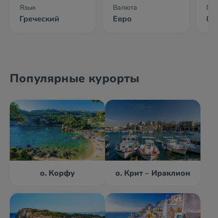
Язык
Валюта
По
Греческий
Евро
02
Популярные курорты
о. Корфу
о. Крит – Ираклион