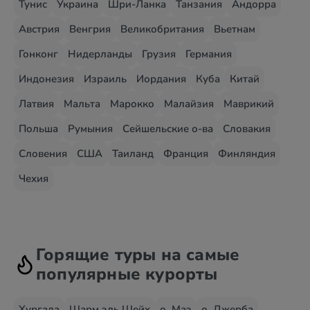
Тунис
Украина
Шри-Ланка
Танзания
Андорра
Австрия
Венгрия
Великобритания
Вьетнам
Гонконг
Нидерланды
Грузия
Германия
Индонезия
Израиль
Иордания
Куба
Китай
Латвия
Мальта
Марокко
Малайзия
Маврикий
Польша
Румыния
Сейшельские о-ва
Словакия
Словения
США
Таиланд
Франция
Финляндия
Чехия
Горящие туры на самые
популярные курорты
Хургада
Шарм эль Шейх
о. Маэ
о. Джерба