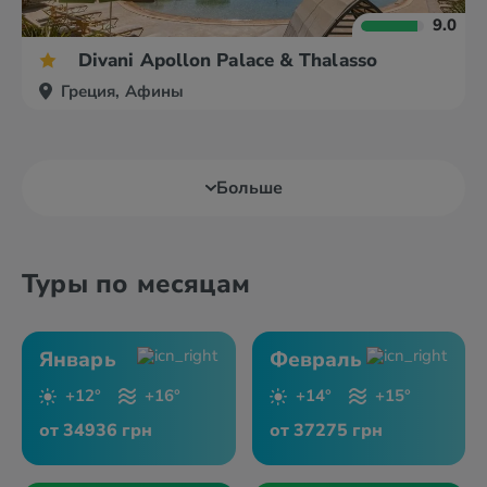
9.0
Divani Apollon Palace & Thalasso
Греция, Афины
Больше
Туры по месяцам
Январь
Февраль
+12°
+16°
+14°
+15°
от 34936 грн
от 37275 грн