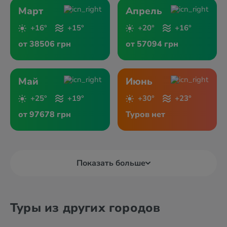
Март
Апрель
+16°
+15°
+20°
+16°
от 38506 грн
от 57094 грн
Май
Июнь
+25°
+19°
+30°
+23°
от 97678 грн
Туров нет
Показать больше
Туры из других городов