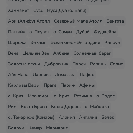
Хаммамет
Сусс
Нуса Дуа (о. Бали)
Ари (Алифу) Атолл
Северный Мале Атолл
Бентота
Паттайя
о. Пхукет
о. Самуи
Дубай
Фуджейра
Шарджа
Энкамп
Эскальдес - Энгордани
Капрун
Вена
Цель ам Зее
Албена
Солнечный берег
Золотые пески
Дубровник
Пореч
Ровинь
Сплит
Айя Напа
Ларнака
Лимассол
Пафос
Карловы Вары
Прага
Париж
Афины
о. Крит – Ираклион
о. Крит – Ретимно
о. Родос
Рим
Коста Брава
Коста Дорада
о. Майорка
о. Тенерифе (Канары)
Алания
Анталия
Белек
Бодрум
Кемер
Мармарис