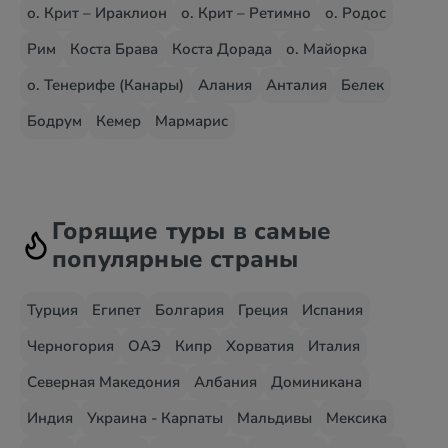
о. Крит – Ираклион
о. Крит – Ретимно
о. Родос
Рим
Коста Брава
Коста Дорада
о. Майорка
о. Тенерифе (Канары)
Алания
Анталия
Белек
Бодрум
Кемер
Мармарис
Горящие туры в самые
популярные страны
Турция
Египет
Болгария
Греция
Испания
Черногория
ОАЭ
Кипр
Хорватия
Италия
Северная Македония
Албания
Доминикана
Индия
Украина - Карпаты
Мальдивы
Мексика