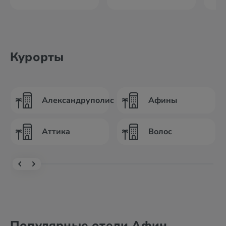
Курорты
Александруполис
Афины
Аттика
Волос
Популярные отели Афин