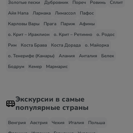
Золотые пески
Дубровник
Пореч
Ровинь
Сплит
Айя Напа
Ларнака
Лимассол
Пафос
Карловы Вары
Прага
Париж
Афины
о. Крит – Ираклион
о. Крит – Ретимно
о. Родос
Рим
Коста Брава
Коста Дорада
о. Майорка
о. Тенерифе (Канары)
Алания
Анталия
Белек
Бодрум
Кемер
Мармарис
Экскурсии в самые
популярные страны
Венгрия
Австрия
Чехия
Италия
Польша