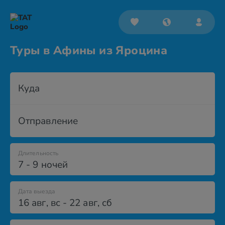
Туры в Афины из Яроцина
Куда
Отправление
Длительность
7 - 9 ночей
Дата выезда
16 авг
,
вс
-
22 авг
,
сб