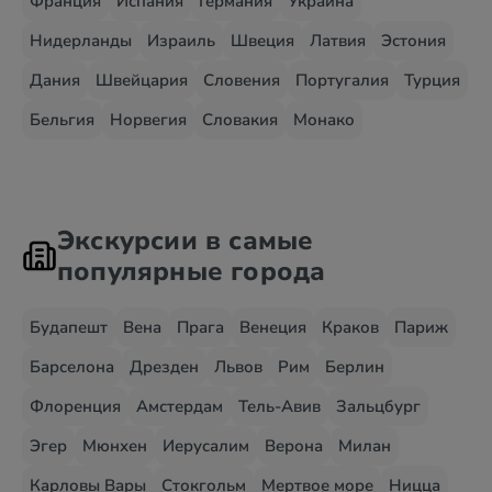
Франция
Испания
Германия
Украина
Нидерланды
Израиль
Швеция
Латвия
Эстония
Дания
Швейцария
Словения
Португалия
Турция
Бельгия
Норвегия
Словакия
Монако
Экскурсии в самые
популярные города
Будапешт
Вена
Прага
Венеция
Краков
Париж
Барселона
Дрезден
Львов
Рим
Берлин
Флоренция
Амстердам
Тель-Авив
Зальцбург
Эгер
Мюнхен
Иерусалим
Верона
Милан
Карловы Вары
Стокгольм
Мертвое море
Ницца