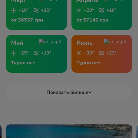
Март
Апрель
+16°
+15°
+20°
+16°
от 38537 грн
от 57140 грн
Май
Июнь
+25°
+19°
+30°
+23°
Туров нет
Туров нет
Показать больше