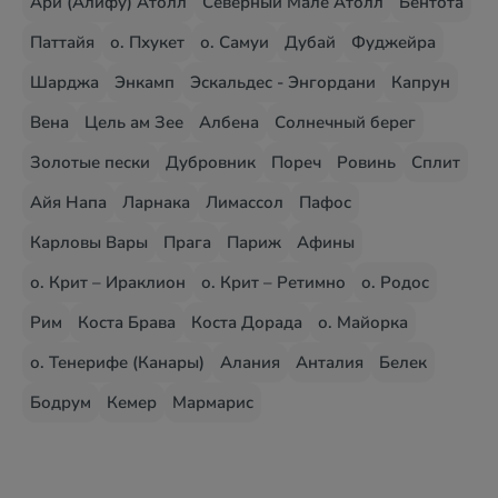
Ари (Алифу) Атолл
Северный Мале Атолл
Бентота
Паттайя
о. Пхукет
о. Самуи
Дубай
Фуджейра
Шарджа
Энкамп
Эскальдес - Энгордани
Капрун
Вена
Цель ам Зее
Албена
Солнечный берег
Золотые пески
Дубровник
Пореч
Ровинь
Сплит
Айя Напа
Ларнака
Лимассол
Пафос
Карловы Вары
Прага
Париж
Афины
о. Крит – Ираклион
о. Крит – Ретимно
о. Родос
Рим
Коста Брава
Коста Дорада
о. Майорка
о. Тенерифе (Канары)
Алания
Анталия
Белек
Бодрум
Кемер
Мармарис