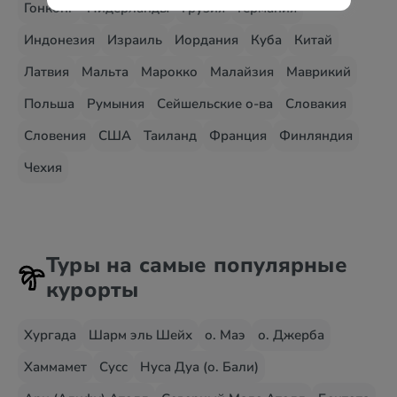
Гонконг
Нидерланды
Грузия
Германия
Индонезия
Израиль
Иордания
Куба
Китай
Латвия
Мальта
Марокко
Малайзия
Маврикий
Польша
Румыния
Сейшельские о-ва
Словакия
Словения
США
Таиланд
Франция
Финляндия
Чехия
Туры на самые популярные
курорты
Хургада
Шарм эль Шейх
о. Маэ
о. Джерба
Хаммамет
Сусс
Нуса Дуа (о. Бали)