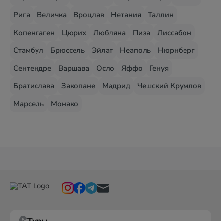
Рига
Величка
Вроцлав
Нетания
Таллин
Копенгаген
Цюрих
Любляна
Пиза
Лиссабон
Стамбул
Брюссель
Эйлат
Неаполь
Нюрнберг
Сентендре
Варшава
Осло
Яффо
Генуя
Братислава
Закопане
Мадрид
Чешский Крумлов
Марсель
Монако
Туры