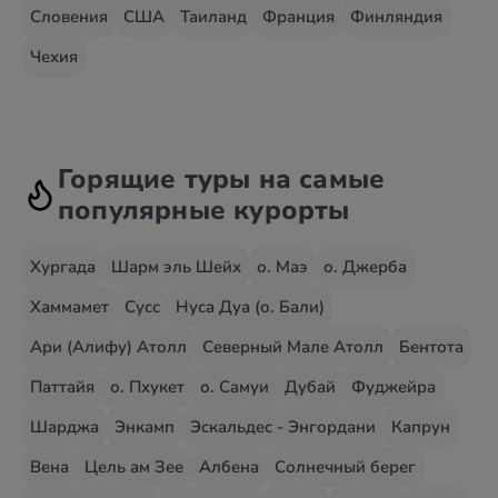
Словения
США
Таиланд
Франция
Финляндия
Чехия
Горящие туры на самые
популярные курорты
Хургада
Шарм эль Шейх
о. Маэ
о. Джерба
Хаммамет
Сусс
Нуса Дуа (о. Бали)
Ари (Алифу) Атолл
Северный Мале Атолл
Бентота
Паттайя
о. Пхукет
о. Самуи
Дубай
Фуджейра
Шарджа
Энкамп
Эскальдес - Энгордани
Капрун
Вена
Цель ам Зее
Албена
Солнечный берег