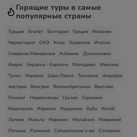
Горящие туры в самые
популярные страны
Турция
Египет
Болгария
Греция
Испания
Черногория
ОАЭ
Кипр
Хорватия
Италия
Северная Македония
Албания
Доминикана
Индия
Украина - Карпаты
Мальдивы
Мексика
Тунис
Украина
Шри-Ланка
Танзания
Андорра
Австрия
Венгрия
Великобритания
Вьетнам
Гонконг
Нидерланды
Грузия
Германия
Индонезия
Израиль
Иордания
Куба
Китай
Латвия
Мальта
Марокко
Малайзия
Маврикий
Польша
Румыния
Сейшельские о-ва
Словакия