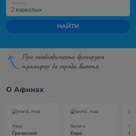
Туристы
2 взрослых
НАЙТИ
При необходимости бронируем
трансфер до города вылета
О Афинах
Язык
Валюта
По
Греческий
Евро
02