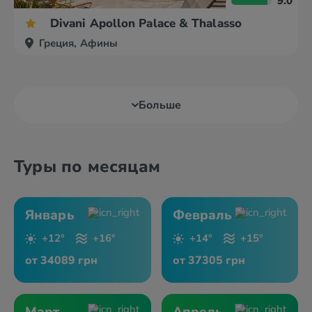
9.0
Divani Apollon Palace & Thalasso
Греция, Афины
Больше
Туры по месяцам
Январь
Февраль
+12°
+16°
+14°
+15°
от 34089 грн
от 37305 грн