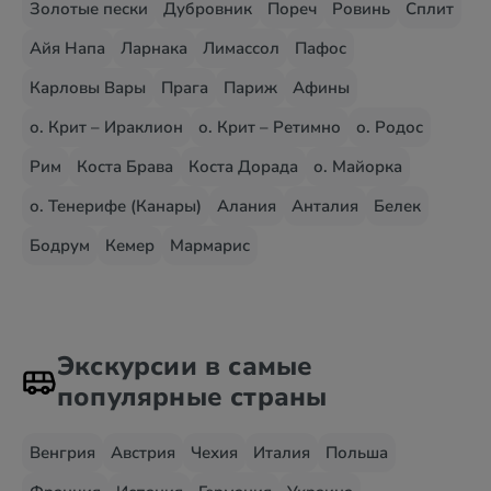
Золотые пески
Дубровник
Пореч
Ровинь
Сплит
Айя Напа
Ларнака
Лимассол
Пафос
Карловы Вары
Прага
Париж
Афины
о. Крит – Ираклион
о. Крит – Ретимно
о. Родос
Рим
Коста Брава
Коста Дорада
о. Майорка
о. Тенерифе (Канары)
Алания
Анталия
Белек
Бодрум
Кемер
Мармарис
Экскурсии в самые
популярные страны
Венгрия
Австрия
Чехия
Италия
Польша