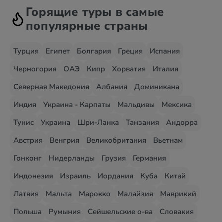
Горящие туры в самые
популярные страны
Турция
Египет
Болгария
Греция
Испания
Черногория
ОАЭ
Кипр
Хорватия
Италия
Северная Македония
Албания
Доминикана
Индия
Украина - Карпаты
Мальдивы
Мексика
Тунис
Украина
Шри-Ланка
Танзания
Андорра
Австрия
Венгрия
Великобритания
Вьетнам
Гонконг
Нидерланды
Грузия
Германия
Индонезия
Израиль
Иордания
Куба
Китай
Латвия
Мальта
Марокко
Малайзия
Маврикий
Польша
Румыния
Сейшельские о-ва
Словакия