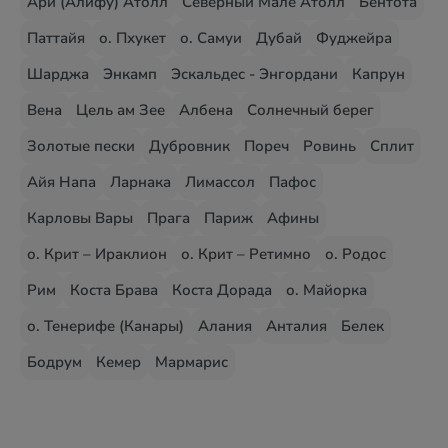
Ари (Алифу) Атолл
Северный Мале Атолл
Бентота
Паттайя
о. Пхукет
о. Самуи
Дубай
Фуджейра
Шарджа
Энкамп
Эскальдес - Энгордани
Капрун
Вена
Цель ам Зее
Албена
Солнечный берег
Золотые пески
Дубровник
Пореч
Ровинь
Сплит
Айя Напа
Ларнака
Лимассол
Пафос
Карловы Вары
Прага
Париж
Афины
о. Крит – Ираклион
о. Крит – Ретимно
о. Родос
Рим
Коста Брава
Коста Дорада
о. Майорка
о. Тенерифе (Канары)
Алания
Анталия
Белек
Бодрум
Кемер
Мармарис