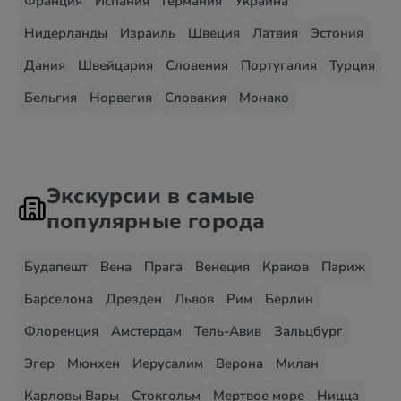
Франция
Испания
Германия
Украина
Нидерланды
Израиль
Швеция
Латвия
Эстония
Дания
Швейцария
Словения
Португалия
Турция
Бельгия
Норвегия
Словакия
Монако
Экскурсии в самые
популярные города
Будапешт
Вена
Прага
Венеция
Краков
Париж
Барселона
Дрезден
Львов
Рим
Берлин
Флоренция
Амстердам
Тель-Авив
Зальцбург
Эгер
Мюнхен
Иерусалим
Верона
Милан
Карловы Вары
Стокгольм
Мертвое море
Ницца