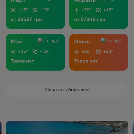
Март
Апрель
+16°
+15°
+20°
+16°
от 38537 грн
от 57140 грн
Май
Июнь
+25°
+19°
+30°
+23°
Туров нет
Туров нет
Показать больше