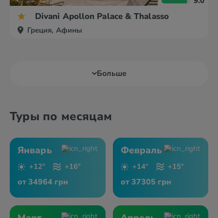
9.0
Divani Apollon Palace & Thalasso
Греция, Афины
Больше
Туры по месяцам
Январь
Февраль
+12°
+16°
+14°
+15°
от 34964 грн
от 37305 грн