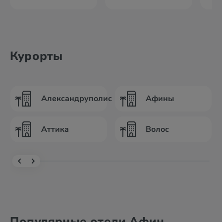
Курорты
Александруполис
Афины
Аттика
Волос
Популярные отели Афин