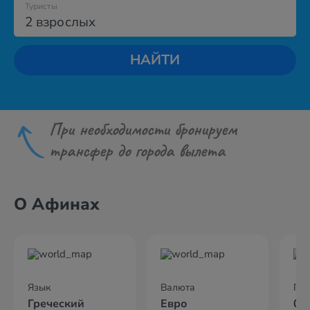
Туристы
2 взрослых
НАЙТИ
При необходимости бронируем
трансфер до города вылета
О Афинах
Язык
Валюта
По
Греческий
Евро
02