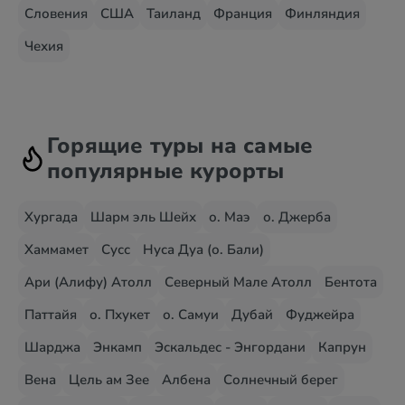
Словения
США
Таиланд
Франция
Финляндия
Чехия
Горящие туры на самые
популярные курорты
Хургада
Шарм эль Шейх
о. Маэ
о. Джерба
Хаммамет
Сусс
Нуса Дуа (о. Бали)
Ари (Алифу) Атолл
Северный Мале Атолл
Бентота
Паттайя
о. Пхукет
о. Самуи
Дубай
Фуджейра
Шарджа
Энкамп
Эскальдес - Энгордани
Капрун
Вена
Цель ам Зее
Албена
Солнечный берег