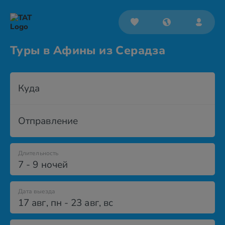
Туры в Афины из Серадза
Куда
Отправление
Длительность
7 - 9 ночей
Дата выезда
17 авг
,
пн
-
23 авг
,
вс