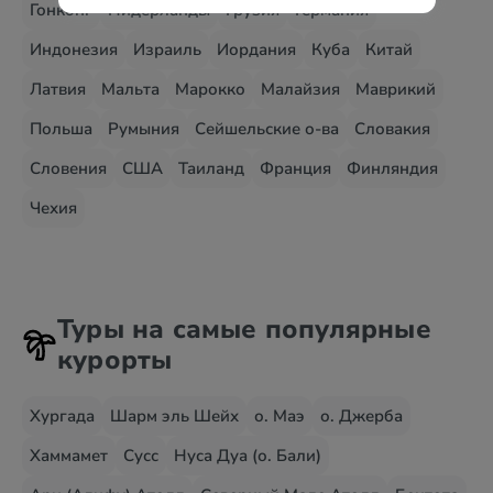
Гонконг
Нидерланды
Грузия
Германия
Индонезия
Израиль
Иордания
Куба
Китай
Латвия
Мальта
Марокко
Малайзия
Маврикий
Польша
Румыния
Сейшельские о-ва
Словакия
Словения
США
Таиланд
Франция
Финляндия
Чехия
Туры на самые популярные
курорты
Хургада
Шарм эль Шейх
о. Маэ
о. Джерба
Хаммамет
Сусс
Нуса Дуа (о. Бали)