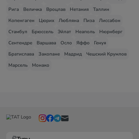
Рига
Величка
Вроцлав
Нетания
Таллин
Копенгаген
Цюрих
Любляна
Пиза
Лиссабон
Стамбул
Брюссель
Эйлат
Неаполь
Нюрнберг
Сентендре
Варшава
Осло
Яффо
Генуя
Братислава
Закопане
Мадрид
Чешский Крумлов
Марсель
Монако
Туры