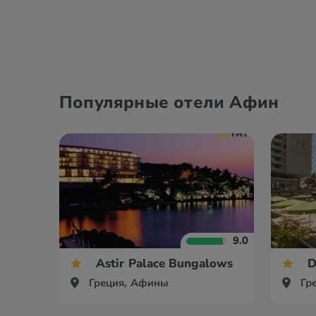
Популярные отели Афин
9.0
Astir Palace Bungalows
D
Греция, Афины
Гр