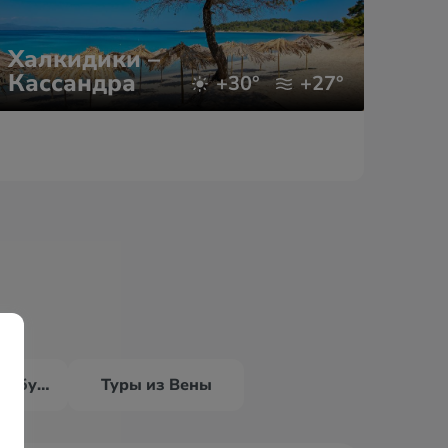
Халкидики –
Кассандра
Ри
+30°
+27°
Туры из Зальцбурга
Туры из Вены