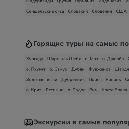
Нидерланды
Грузия
Германия
Индонезия
И
Сейшельские о-ва
Словакия
Словения
США
Горящие туры на самые п
Хургада
Шарм эль Шейх
о. Маэ
о. Джерба
о. Пхукет
о. Самуи
Дубай
Фуджейра
Шард
Золотые пески
Дубровник
Пореч
Ровинь
С
о. Крит – Ретимно
о. Родос
Рим
Коста Брава
Экскурсии в самые попул