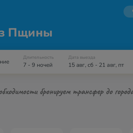
из Пщины
Длительность
Дата выезда
ние
7 - 9 ночей
15 авг
,
сб
-
21 авг
,
пт
обходимости бронируем трансфер до город