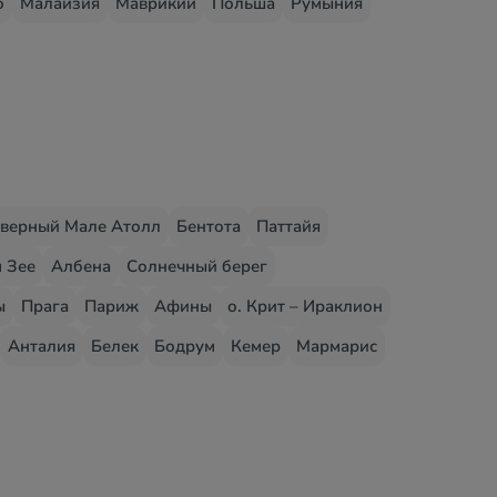
о
Малайзия
Маврикий
Польша
Румыния
верный Мале Атолл
Бентота
Паттайя
 Зее
Албена
Солнечный берег
ы
Прага
Париж
Афины
о. Крит – Ираклион
Анталия
Белек
Бодрум
Кемер
Мармарис