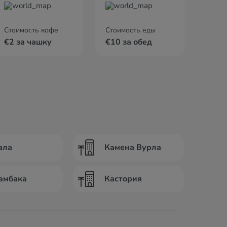
Стоимость кофе
Стоимость еды
€2 за чашку
€10 за обед
ала
Камена Вурла
амбака
Кастория