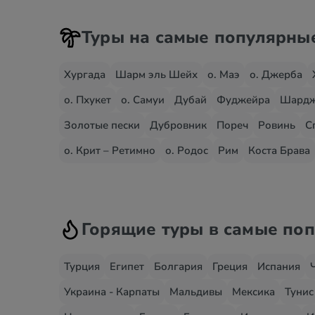
Туры на самые популярны
Хургада
Шарм эль Шейх
о. Маэ
о. Джерба
о. Пхукет
о. Самуи
Дубай
Фуджейра
Шард
Золотые пески
Дубровник
Пореч
Ровинь
С
о. Крит – Ретимно
о. Родос
Рим
Коста Брава
Горящие туры в самые по
Турция
Египет
Болгария
Греция
Испания
Украина - Карпаты
Мальдивы
Мексика
Тунис