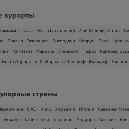
е курорты
Хаммамет
Сусс
Нуса Дуа (о. Бали)
Ари (Алифу) Атолл
Се
жа
Энкамп
Эскальдес - Энгордани
Капрун
Вена
Цель ам
плит
Айя Напа
Ларнака
Лимассол
Пафос
Карловы Вар
Коста Дорада
о. Майорка
о. Тенерифе (Канары)
Алания
пулярные страны
Черногория
ОАЭ
Кипр
Хорватия
Италия
Северная Мак
Украина
Шри-Ланка
Танзания
Андорра
Австрия
Вен