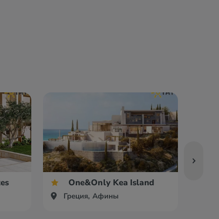
tes
One&Only Kea Island
Греция, Афины
Гр