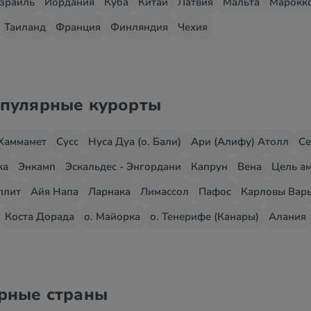
зраиль
Иордания
Куба
Китай
Латвия
Мальта
Марокк
Таиланд
Франция
Финляндия
Чехия
опулярные курорты
Хаммамет
Сусс
Нуса Дуа (о. Бали)
Ари (Алифу) Атолл
Се
жа
Энкамп
Эскальдес - Энгордани
Капрун
Вена
Цель ам
плит
Айя Напа
Ларнака
Лимассол
Пафос
Карловы Вар
Коста Дорада
о. Майорка
о. Тенерифе (Канары)
Алания
ярные страны