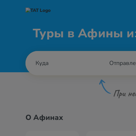
Туры в Афины 
Отправле
При не
О Афинах