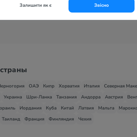
Залишити як є
Звісно
Все курорты
 страны
Черногория
ОАЭ
Кипр
Хорватия
Италия
Северная Мак
Украина
Шри-Ланка
Танзания
Андорра
Австрия
Вен
зраиль
Иордания
Куба
Китай
Латвия
Мальта
Марокк
Таиланд
Франция
Финляндия
Чехия