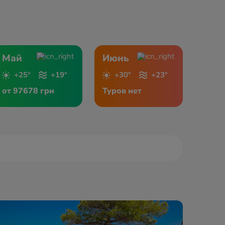
Май
Июнь
+25°
+19°
+30°
+23°
от 97678 грн
Туров нет