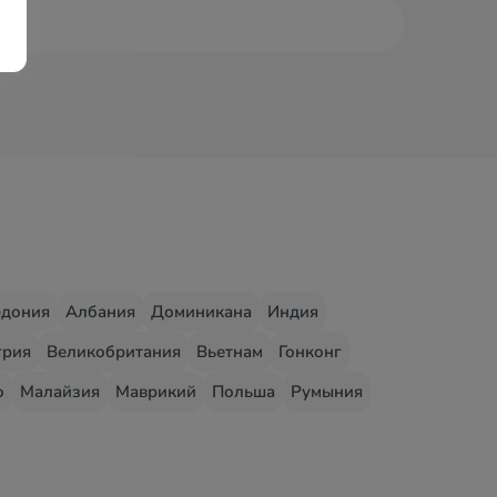
едония
Албания
Доминикана
Индия
грия
Великобритания
Вьетнам
Гонконг
о
Малайзия
Маврикий
Польша
Румыния