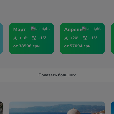
Март
Апрель
+16°
+15°
+20°
+16°
от 38506 грн
от 57094 грн
Показать больше