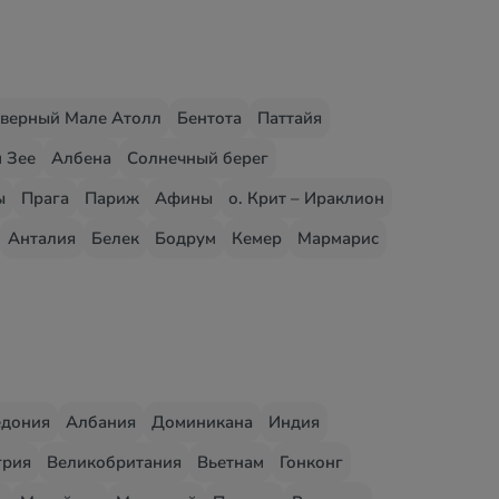
верный Мале Атолл
Бентота
Паттайя
 Зее
Албена
Солнечный берег
ы
Прага
Париж
Афины
о. Крит – Ираклион
Анталия
Белек
Бодрум
Кемер
Мармарис
едония
Албания
Доминикана
Индия
грия
Великобритания
Вьетнам
Гонконг