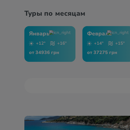
Туры по месяцам
Январь
Февраль
+12°
+16°
+14°
+15°
от 34936 грн
от 37275 грн