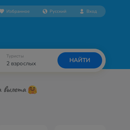
Избранное
Русский
Вход
Туристы
НАЙТИ
2 взрослых
а вылета