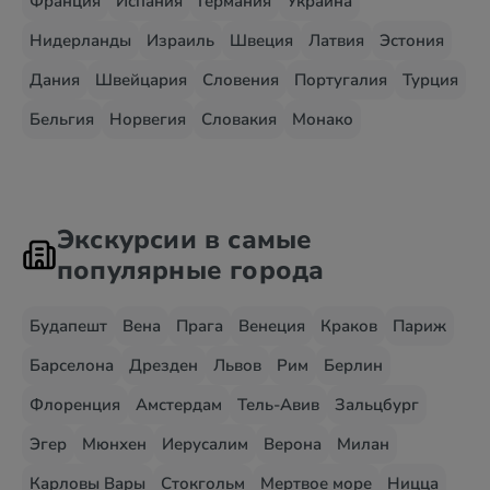
Франция
Испания
Германия
Украина
Нидерланды
Израиль
Швеция
Латвия
Эстония
Дания
Швейцария
Словения
Португалия
Турция
Бельгия
Норвегия
Словакия
Монако
Экскурсии в самые
популярные города
Будапешт
Вена
Прага
Венеция
Краков
Париж
Барселона
Дрезден
Львов
Рим
Берлин
Флоренция
Амстердам
Тель-Авив
Зальцбург
Эгер
Мюнхен
Иерусалим
Верона
Милан
Карловы Вары
Стокгольм
Мертвое море
Ницца