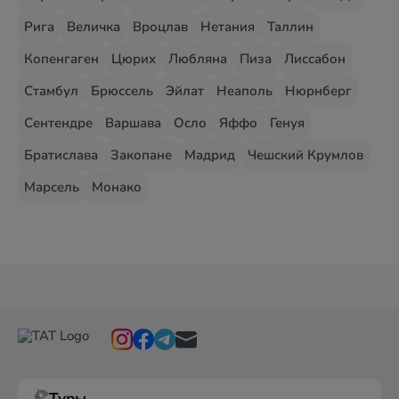
Рига
Величка
Вроцлав
Нетания
Таллин
Копенгаген
Цюрих
Любляна
Пиза
Лиссабон
Стамбул
Брюссель
Эйлат
Неаполь
Нюрнберг
Сентендре
Варшава
Осло
Яффо
Генуя
Братислава
Закопане
Мадрид
Чешский Крумлов
Марсель
Монако
Туры