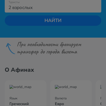
Туристы
2 взрослых
НАЙТИ
При необходимости бронируем
трансфер до города вылета
О Афинах
Язык
Валюта
По
Греческий
Евро
02