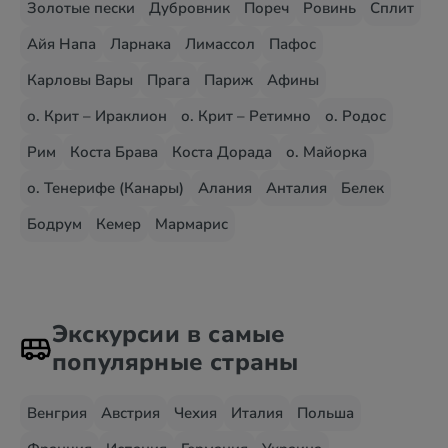
Золотые пески
Дубровник
Пореч
Ровинь
Сплит
Айя Напа
Ларнака
Лимассол
Пафос
Карловы Вары
Прага
Париж
Афины
о. Крит – Ираклион
о. Крит – Ретимно
о. Родос
Рим
Коста Брава
Коста Дорада
о. Майорка
о. Тенерифе (Канары)
Алания
Анталия
Белек
Бодрум
Кемер
Мармарис
Экскурсии в самые
популярные страны
Венгрия
Австрия
Чехия
Италия
Польша