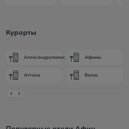
Курорты
Александруполис
Афины
Аттика
Волос
Популярные отели Афин