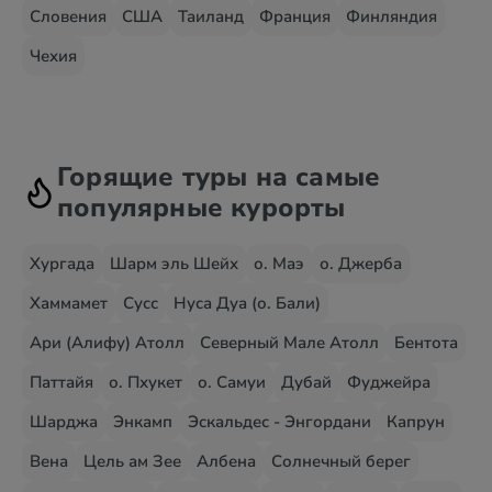
Словения
США
Таиланд
Франция
Финляндия
Чехия
Горящие туры на самые
популярные курорты
Хургада
Шарм эль Шейх
о. Маэ
о. Джерба
Хаммамет
Сусс
Нуса Дуа (о. Бали)
Ари (Алифу) Атолл
Северный Мале Атолл
Бентота
Паттайя
о. Пхукет
о. Самуи
Дубай
Фуджейра
Шарджа
Энкамп
Эскальдес - Энгордани
Капрун
Вена
Цель ам Зее
Албена
Солнечный берег