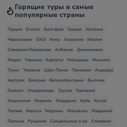
Горящие туры в самые
популярные страны
Турция
Египет
Болгария
Греция
Испания
Черногория
ОАЭ
Кипр
Хорватия
Италия
Северная Македония
Албания
Доминикана
Индия
Украина - Карпаты
Мальдивы
Мексика
Тунис
Украина
Шри-Ланка
Танзания
Андорра
Австрия
Венгрия
Великобритания
Вьетнам
Гонконг
Нидерланды
Грузия
Германия
Индонезия
Израиль
Иордания
Куба
Китай
Латвия
Мальта
Марокко
Малайзия
Маврикий
Польша
Румыния
Сейшельские о-ва
Словакия