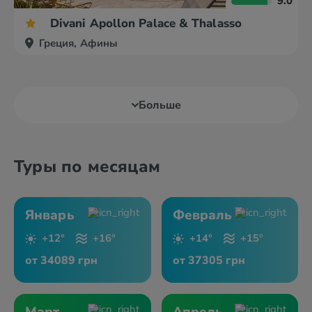
9.0
Divani Apollon Palace & Thalasso
Греция, Афины
Больше
Туры по месяцам
Январь
Февраль
+12°
+16°
+14°
+15°
от 34089 грн
от 37305 грн