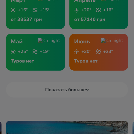
Март
Апрель
+16°
+15°
+20°
+16°
от 38537 грн
от 57140 грн
Май
Июнь
+25°
+19°
+30°
+23°
Туров нет
Туров нет
Показать больше