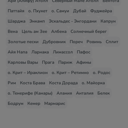
Ари (Алифу) Атолл
Северный Мале Атолл
Бентота
Паттайя
о. Пхукет
о. Самуи
Дубай
Фуджейра
Шарджа
Энкамп
Эскальдес - Энгордани
Капрун
Вена
Цель ам Зее
Албена
Солнечный берег
Золотые пески
Дубровник
Пореч
Ровинь
Сплит
Айя Напа
Ларнака
Лимассол
Пафос
Карловы Вары
Прага
Париж
Афины
о. Крит – Ираклион
о. Крит – Ретимно
о. Родос
Рим
Коста Брава
Коста Дорада
о. Майорка
о. Тенерифе (Канары)
Алания
Анталия
Белек
Бодрум
Кемер
Мармарис