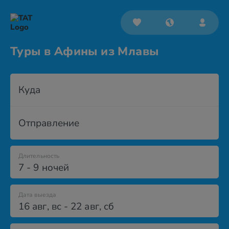
Туры в Афины из Млавы
Куда
Отправление
Длительность
7 - 9 ночей
Дата выезда
16 авг
,
вс
-
22 авг
,
сб