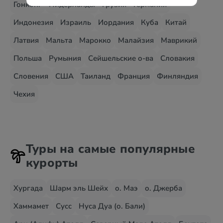
Гонконг
Нидерланды
Грузия
Германия
Индонезия
Израиль
Иордания
Куба
Китай
Латвия
Мальта
Марокко
Малайзия
Маврикий
Польша
Румыния
Сейшельские о-ва
Словакия
Словения
США
Таиланд
Франция
Финляндия
Чехия
Туры на самые популярные
курорты
Хургада
Шарм эль Шейх
о. Маэ
о. Джерба
Хаммамет
Сусс
Нуса Дуа (о. Бали)