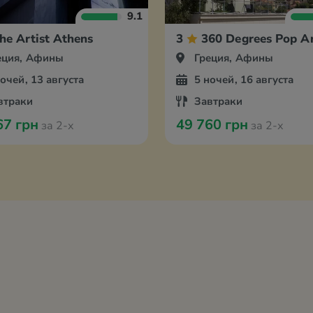
9.1
he Artist Athens
3
360 Degrees Pop A
еция, Афины
Греция, Афины
ночей, 13 августа
5 ночей, 16 августа
втраки
Завтраки
67 грн
49 760 грн
за 2-х
за 2-х