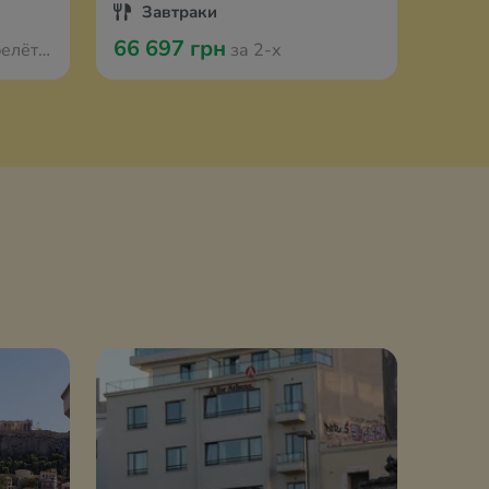
Завтраки
За
66 697 грн
49 8
 Варшавы
за 2-х