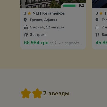
9.2
3
NLH Kerameikos
3
T
Греция, Афины
Гр
5 ночей, 12 августа
7 
Завтраки
За
66 984 грн
45 8
за 2-х с перелётом из Варшавы
2 звезды