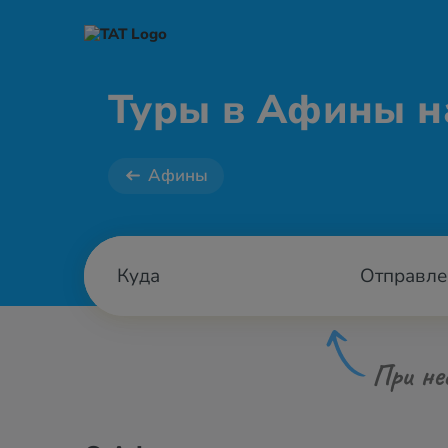
Туры в Афины н
Афины
Отправле
При не