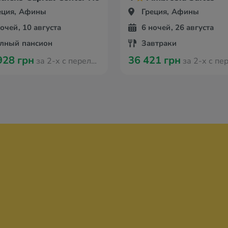
еция, Афины
Греция, Афины
ночей, 10 августа
6 ночей, 26 августа
лный пансион
Завтраки
928 грн
36 421 грн
за 2-х с перелётом из Кишинева
за 2-х с перелётом из