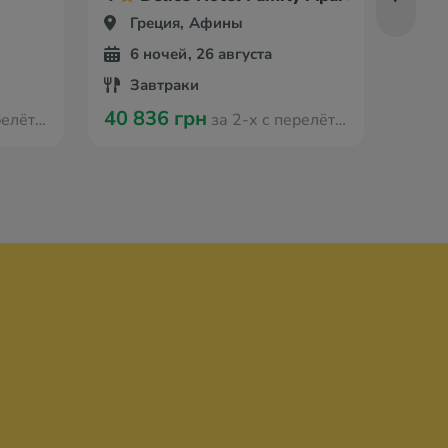
Греция, Афины
Гр
6 ночей, 26 августа
6 
Завтраки
За
40 836 грн
35 6
 Варшавы
за 2-х с перелётом из Варшавы