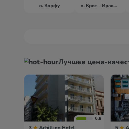
о. Корфу
о. Крит – Ираклион
Александруполис
Афины
Лучшее цена-качес
Аттика
Волос
6.8
3
Achillion Hotel
5
A