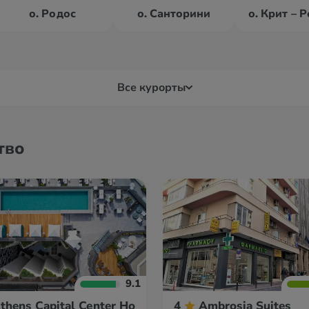
о. Родос
о. Санторини
Все курорты
Дельфы
Кав
тво
Игуменица
Кал
9.1
thens Capital Center Hotel MGallery Collection
4
Ambrosia Suites