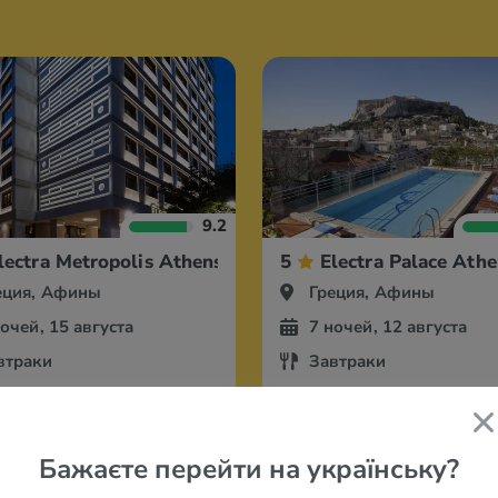
9.2
lectra Metropolis Athens
5
Electra Palace Ath
еция, Афины
Греция, Афины
ночей, 15 августа
7 ночей, 12 августа
втраки
Завтраки
131 грн
215 029 грн
за 2-х
за 2-х
Бажаєте перейти на українську?