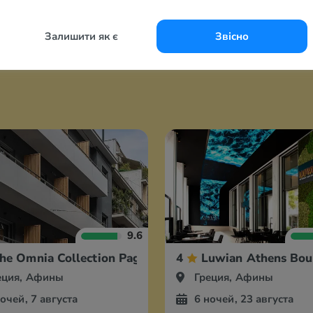
Залишити як є
Звісно
9.6
he Omnia Collection Pagrati
4
Luwian Athens Bou
еция, Афины
Греция, Афины
ночей, 7 августа
6 ночей, 23 августа