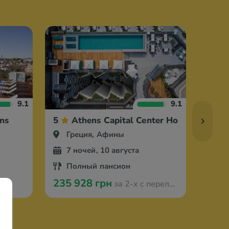
9.1
9.1
ens
5
Athens Capital Center Hotel MGallery
5
Греция, Афины
Гр
7 ночей, 10 августа
7 
Полный пансион
За
235 928 грн
80 3
за 2-х с перелётом из Кишинева