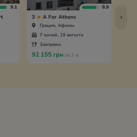
9.1
8.9
rt
3
A For Athens
3
Греция, Афины
Гр
7 ночей, 19 августа
7 
Завтраки
За
92 155 грн
74 8
за 2-х