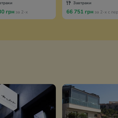
втраки
Завтраки
30 грн
66 751 грн
за 2-х
за 2-х с перелётом из