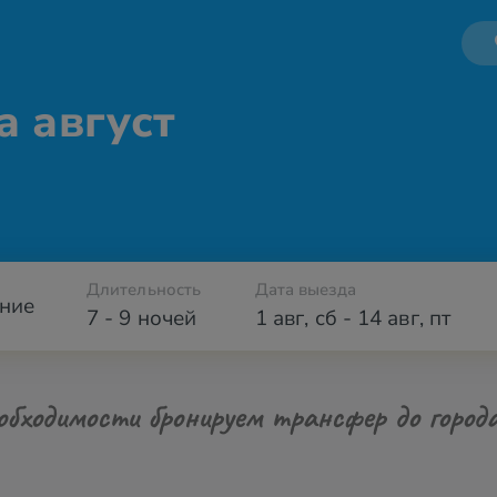
а август
Длительность
Дата выезда
ние
7 - 9 ночей
1 авг
,
сб
-
14 авг
,
пт
обходимости бронируем трансфер до город