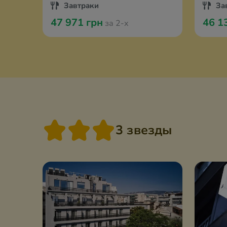
Завтраки
За
47 971 грн
46 1
за 2-х
3 звезды