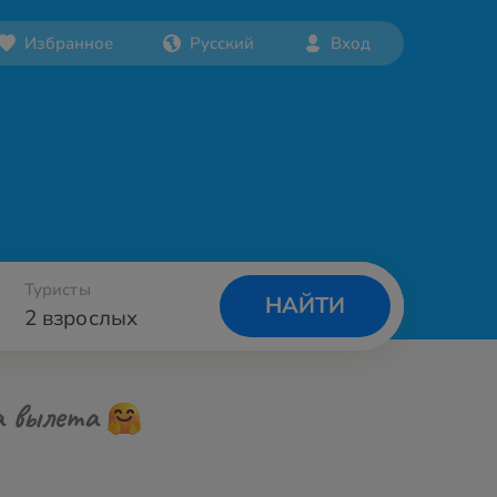
Избранное
Русский
Вход
Туристы
НАЙТИ
2 взрослых
а вылета