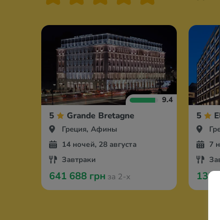
9.4
5
Grande Bretagne
5
E
Греция, Афины
Гр
14 ночей, 28 августа
7 
Завтраки
За
641 688 грн
132 
за 2-х