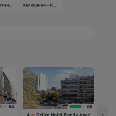
о. Крит – Ретимно
Халкидики – Кассандра
ала
Камена Вурла
амбака
Кастория
6.8
8.6
4
Delice Hotel Family Apartments
2