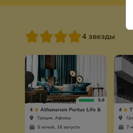
4 звезды
9.8
4
Athenarum Portus Life & Style Hotel
4
T
Греция, Афины
Гр
5 ночей, 16 августа
7 