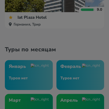
9.0
Iat Plaza Hotel
Германия, Трир
Туры по месяцам
Январь
Февраль
Туров нет
Туров нет
Март
Апрель