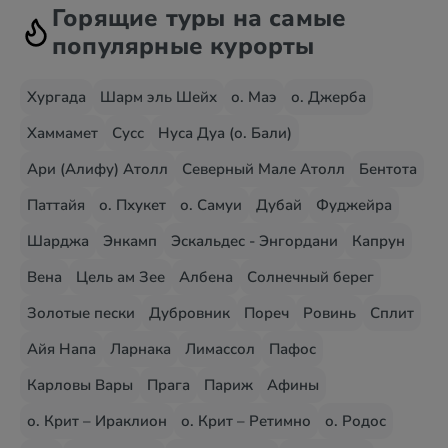
Горящие туры на самые
популярные курорты
Хургада
Шарм эль Шейх
о. Маэ
о. Джерба
Хаммамет
Сусс
Нуса Дуа (о. Бали)
Ари (Алифу) Атолл
Северный Мале Атолл
Бентота
Паттайя
о. Пхукет
о. Самуи
Дубай
Фуджейра
Шарджа
Энкамп
Эскальдес - Энгордани
Капрун
Вена
Цель ам Зее
Албена
Солнечный берег
Золотые пески
Дубровник
Пореч
Ровинь
Сплит
Айя Напа
Ларнака
Лимассол
Пафос
Карловы Вары
Прага
Париж
Афины
о. Крит – Ираклион
о. Крит – Ретимно
о. Родос