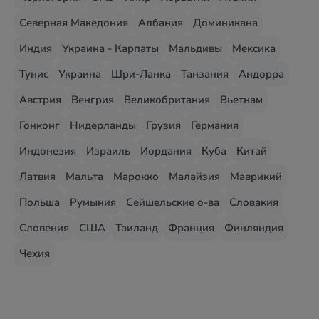
Северная Македония
Албания
Доминикана
Индия
Украина - Карпаты
Мальдивы
Мексика
Тунис
Украина
Шри-Ланка
Танзания
Андорра
Австрия
Венгрия
Великобритания
Вьетнам
Гонконг
Нидерланды
Грузия
Германия
Индонезия
Израиль
Иордания
Куба
Китай
Латвия
Мальта
Марокко
Малайзия
Маврикий
Польша
Румыния
Сейшельские о-ва
Словакия
Словения
США
Таиланд
Франция
Финляндия
Чехия