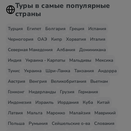
Туры в самые популярные
страны
Турция
Египет
Болгария
Греция
Испания
Черногория
ОАЭ
Кипр
Хорватия
Италия
Северная Македония
Албания
Доминикана
Индия
Украина - Карпаты
Мальдивы
Мексика
Тунис
Украина
Шри-Ланка
Танзания
Андорра
Австрия
Венгрия
Великобритания
Вьетнам
Гонконг
Нидерланды
Грузия
Германия
Индонезия
Израиль
Иордания
Куба
Китай
Латвия
Мальта
Марокко
Малайзия
Маврикий
Польша
Румыния
Сейшельские о-ва
Словакия