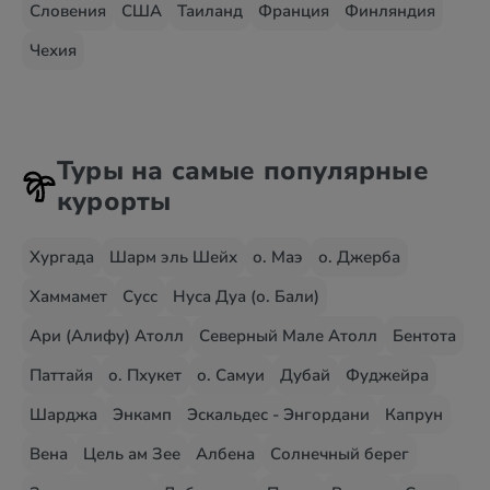
Словения
США
Таиланд
Франция
Финляндия
Чехия
Туры на самые популярные
курорты
Хургада
Шарм эль Шейх
о. Маэ
о. Джерба
Хаммамет
Сусс
Нуса Дуа (о. Бали)
Ари (Алифу) Атолл
Северный Мале Атолл
Бентота
Паттайя
о. Пхукет
о. Самуи
Дубай
Фуджейра
Шарджа
Энкамп
Эскальдес - Энгордани
Капрун
Вена
Цель ам Зее
Албена
Солнечный берег