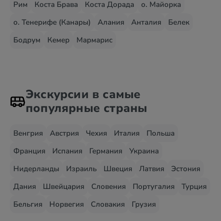
Рим
Коста Брава
Коста Дорада
о. Майорка
о. Тенерифе (Канары)
Алания
Анталия
Белек
Бодрум
Кемер
Мармарис
Экскурсии в самые
популярные страны
Венгрия
Австрия
Чехия
Италия
Польша
Франция
Испания
Германия
Украина
Нидерланды
Израиль
Швеция
Латвия
Эстония
Дания
Швейцария
Словения
Португалия
Турция
Бельгия
Норвегия
Словакия
Грузия