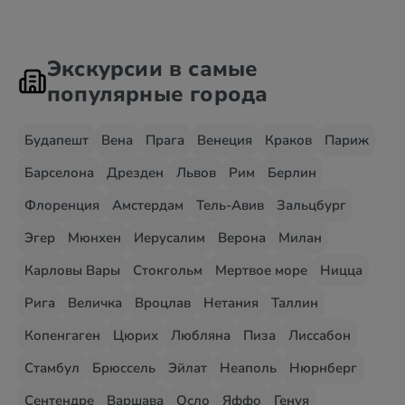
Экскурсии в самые
популярные города
Будапешт
Вена
Прага
Венеция
Краков
Париж
Барселона
Дрезден
Львов
Рим
Берлин
Флоренция
Амстердам
Тель-Авив
Зальцбург
Эгер
Мюнхен
Иерусалим
Верона
Милан
Карловы Вары
Стокгольм
Мертвое море
Ницца
Рига
Величка
Вроцлав
Нетания
Таллин
Копенгаген
Цюрих
Любляна
Пиза
Лиссабон
Стамбул
Брюссель
Эйлат
Неаполь
Нюрнберг
Сентендре
Варшава
Осло
Яффо
Генуя