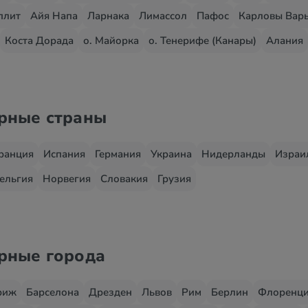
плит
Айя Напа
Ларнака
Лимассол
Пафос
Карловы Вар
Коста Дорада
о. Майорка
о. Тенерифе (Канары)
Алания
ярные страны
ранция
Испания
Германия
Украина
Нидерланды
Израи
ельгия
Норвегия
Словакия
Грузия
ярные города
риж
Барселона
Дрезден
Львов
Рим
Берлин
Флоренц