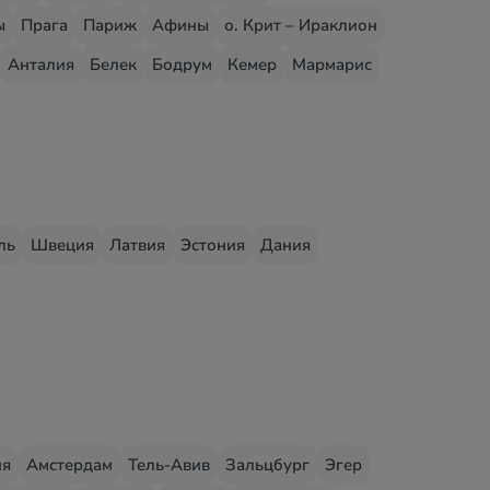
ы
Прага
Париж
Афины
о. Крит – Ираклион
Анталия
Белек
Бодрум
Кемер
Мармарис
ль
Швеция
Латвия
Эстония
Дания
ия
Амстердам
Тель-Авив
Зальцбург
Эгер