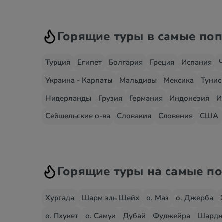
Горящие туры в самые по
Турция
Египет
Болгария
Греция
Испания
Украина - Карпаты
Мальдивы
Мексика
Тунис
Нидерланды
Грузия
Германия
Индонезия
И
Сейшельские о-ва
Словакия
Словения
США
Горящие туры на самые п
Хургада
Шарм эль Шейх
о. Маэ
о. Джерба
о. Пхукет
о. Самуи
Дубай
Фуджейра
Шард