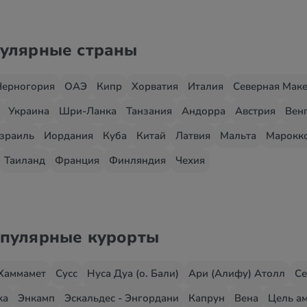
пулярные страны
Черногория
ОАЭ
Кипр
Хорватия
Италия
Северная Мак
Украина
Шри-Ланка
Танзания
Андорра
Австрия
Вен
зраиль
Иордания
Куба
Китай
Латвия
Мальта
Марокк
Таиланд
Франция
Финляндия
Чехия
опулярные курорты
Хаммамет
Сусс
Нуса Дуа (о. Бали)
Ари (Алифу) Атолл
Се
жа
Энкамп
Эскальдес - Энгордани
Капрун
Вена
Цель ам