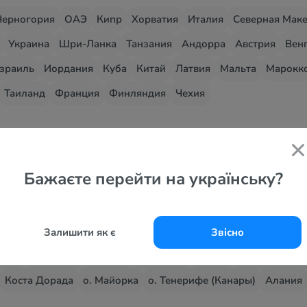
Черногория
ОАЭ
Кипр
Хорватия
Италия
Северная Мак
Украина
Шри-Ланка
Танзания
Андорра
Австрия
Вен
зраиль
Иордания
Куба
Китай
Латвия
Мальта
Марокк
Таиланд
Франция
Финляндия
Чехия
е курорты
Бажаєте перейти на українську?
Хаммамет
Сусс
Нуса Дуа (о. Бали)
Ари (Алифу) Атолл
Се
жа
Энкамп
Эскальдес - Энгордани
Капрун
Вена
Цель ам
Залишити як є
Звісно
плит
Айя Напа
Ларнака
Лимассол
Пафос
Карловы Вар
Коста Дорада
о. Майорка
о. Тенерифе (Канары)
Алания