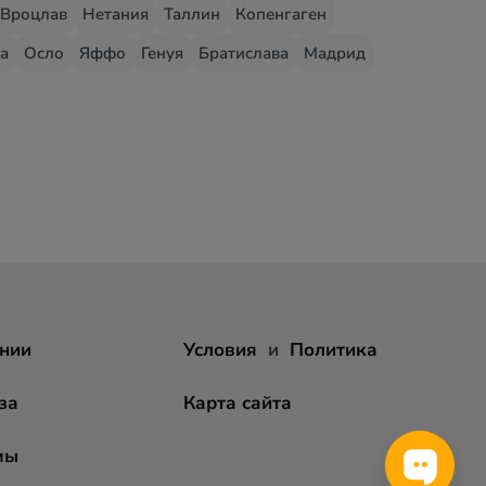
Вроцлав
Нетания
Таллин
Копенгаген
а
Осло
Яффо
Генуя
Братислава
Мадрид
нии
Условия
и
Политика
за
Карта сайта
мы