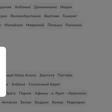
едония
Албания
Доминикана
Индия
грия
Великобритания
Вьетнам
Гонконг
о
Малайзия
Маврикий
Польша
Румыния
верный Мале Атолл
Бентота
Паттайя
 Зее
Албена
Солнечный берег
ы
Прага
Париж
Афины
о. Крит – Ираклион
Анталия
Белек
Бодрум
Кемер
Мармарис