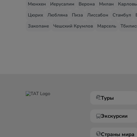
Мюнхен
Иерусалим
Верона
Милан
Карловы
Цюрих
Любляна
Пиза
Лиссабон
Стамбул
Закопане
Чешский Крумлов
Марсель
Тбилис
Туры
Экскурсии
Страны мира