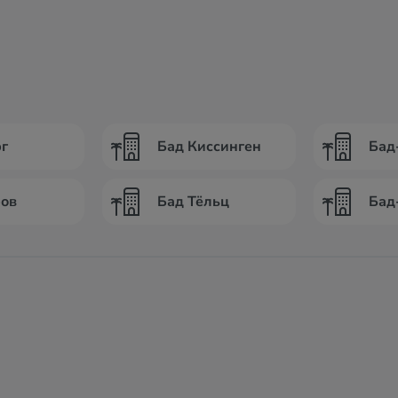
г
Бад Киссинген
Бад
ров
Бад Тёльц
Бад