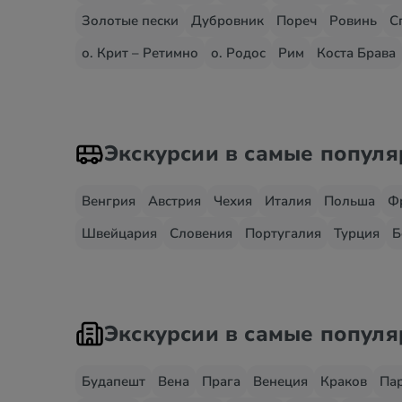
Золотые пески
Дубровник
Пореч
Ровинь
С
о. Крит – Ретимно
о. Родос
Рим
Коста Брава
Экскурсии в самые попул
Венгрия
Австрия
Чехия
Италия
Польша
Ф
Швейцария
Словения
Португалия
Турция
Б
Экскурсии в самые попул
Будапешт
Вена
Прага
Венеция
Краков
Па