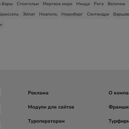
 Вары
Стокгольм
Мертвое море
Ницца
Рига
Величка
Брюссель
Эйлат
Неаполь
Нюрнберг
Сентендре
Варшав
и
Реклама
О компа
Модули для сайтов
Франши
Туроператорам
Турфир