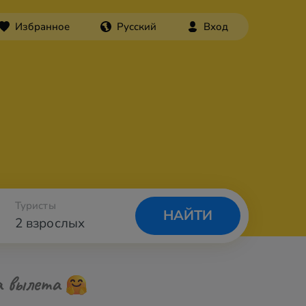
Избранное
Русский
Вход
Туристы
НАЙТИ
2 взрослых
а вылета