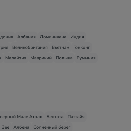
едония
Албания
Доминикана
Индия
грия
Великобритания
Вьетнам
Гонконг
о
Малайзия
Маврикий
Польша
Румыния
верный Мале Атолл
Бентота
Паттайя
 Зее
Албена
Солнечный берег