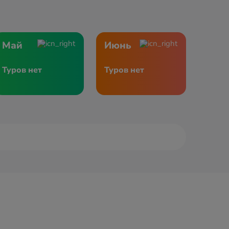
Май
Июнь
Туров нет
Туров нет