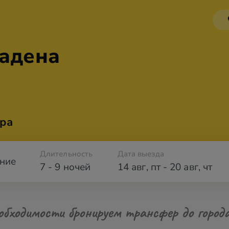
гадена
ра
Длительность
Дата выезда
ние
7 - 9 ночей
14 авг
,
пт
-
20 авг
,
чт
обходимости бронируем трансфер до город