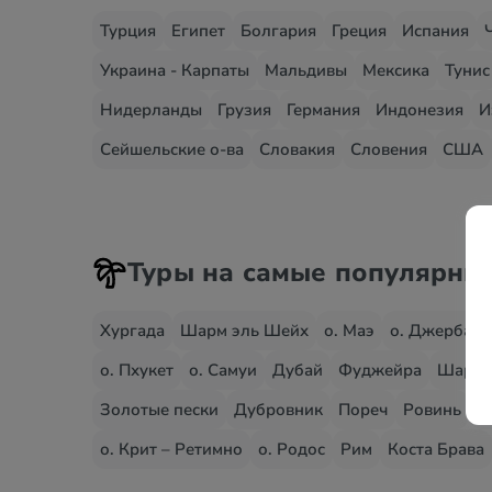
Турция
Египет
Болгария
Греция
Испания
Украина - Карпаты
Мальдивы
Мексика
Тунис
Нидерланды
Грузия
Германия
Индонезия
И
Сейшельские о-ва
Словакия
Словения
США
Туры на самые популярны
Хургада
Шарм эль Шейх
о. Маэ
о. Джерба
о. Пхукет
о. Самуи
Дубай
Фуджейра
Шард
Золотые пески
Дубровник
Пореч
Ровинь
С
о. Крит – Ретимно
о. Родос
Рим
Коста Брава