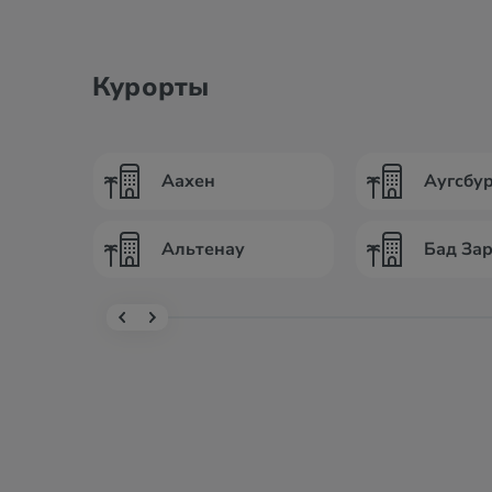
Курорты
Аахен
Аугсбур
Альтенау
Бад За