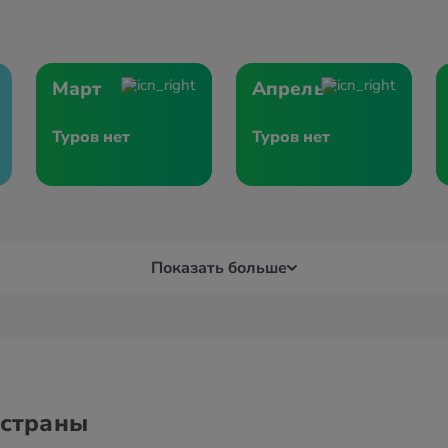
Март
Апрель
Туров нет
Туров нет
Показать больше
 страны