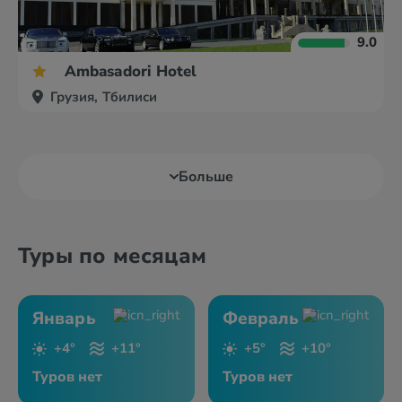
9.0
Ambasadori Hotel
Грузия, Тбилиси
Больше
Туры по месяцам
Январь
Февраль
+4°
+11°
+5°
+10°
Туров нет
Туров нет