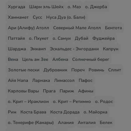
Хургада
Шарм эль Шейх
о. Маэ
о. Джерба
Хаммамет
Сусс
Нуса Дуа (о. Бали)
Ари (Алифу) Атолл
Северный Мале Атолл
Бентота
Паттайя
о. Пхукет
о. Самуи
Дубай
Фуджейра
Шарджа
Энкамп
Эскальдес - Энгордани
Капрун
Вена
Цель ам Зее
Албена
Солнечный берег
Золотые пески
Дубровник
Пореч
Ровинь
Сплит
Айя Напа
Ларнака
Лимассол
Пафос
Карловы Вары
Прага
Париж
Афины
о. Крит – Ираклион
о. Крит – Ретимно
о. Родос
Рим
Коста Брава
Коста Дорада
о. Майорка
о. Тенерифе (Канары)
Алания
Анталия
Белек