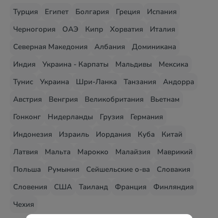
Турция
Египет
Болгария
Греция
Испания
Черногория
ОАЭ
Кипр
Хорватия
Италия
Северная Македония
Албания
Доминикана
Индия
Украина - Карпаты
Мальдивы
Мексика
Тунис
Украина
Шри-Ланка
Танзания
Андорра
Австрия
Венгрия
Великобритания
Вьетнам
Гонконг
Нидерланды
Грузия
Германия
Индонезия
Израиль
Иордания
Куба
Китай
Латвия
Мальта
Марокко
Малайзия
Маврикий
Польша
Румыния
Сейшельские о-ва
Словакия
Словения
США
Таиланд
Франция
Финляндия
Чехия