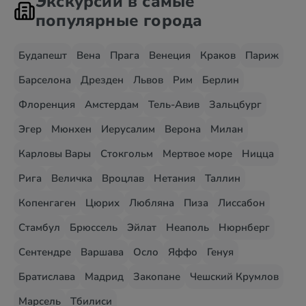
Экскурсии в самые
популярные города
Будапешт
Вена
Прага
Венеция
Краков
Париж
Барселона
Дрезден
Львов
Рим
Берлин
Флоренция
Амстердам
Тель-Авив
Зальцбург
Эгер
Мюнхен
Иерусалим
Верона
Милан
Карловы Вары
Стокгольм
Мертвое море
Ницца
Рига
Величка
Вроцлав
Нетания
Таллин
Копенгаген
Цюрих
Любляна
Пиза
Лиссабон
Стамбул
Брюссель
Эйлат
Неаполь
Нюрнберг
Сентендре
Варшава
Осло
Яффо
Генуя
Братислава
Мадрид
Закопане
Чешский Крумлов
Марсель
Тбилиси