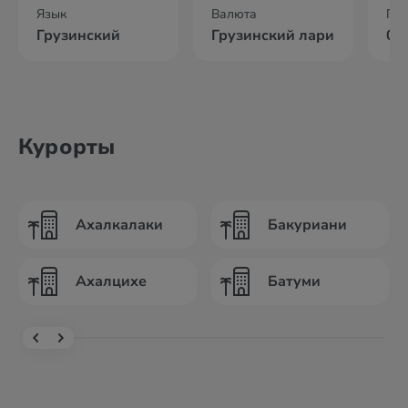
Язык
Валюта
По
Грузинский
Грузинский лари
02
Курорты
Ахалкалаки
Бакуриани
Ахалцихе
Батуми