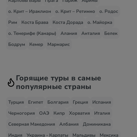
Карловы Вары
Прага
Париж
Афины
о. Крит – Ираклион
о. Крит – Ретимно
о. Родос
Рим
Коста Брава
Коста Дорада
о. Майорка
о. Тенерифе (Канары)
Алания
Анталия
Белек
Бодрум
Кемер
Мармарис
Горящие туры в самые
популярные страны
Турция
Египет
Болгария
Греция
Испания
Черногория
ОАЭ
Кипр
Хорватия
Италия
Северная Македония
Албания
Доминикана
Индия
Украина - Карпаты
Мальдивы
Мексика