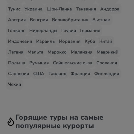
Тунис
Украина
Шри-Ланка
Танзания
Андорра
Австрия
Венгрия
Великобритания
Вьетнам
Гонконг
Нидерланды
Грузия
Германия
Индонезия
Израиль
Иордания
Куба
Китай
Латвия
Мальта
Марокко
Малайзия
Маврикий
Польша
Румыния
Сейшельские о-ва
Словакия
Словения
США
Таиланд
Франция
Финляндия
Чехия
Горящие туры на самые
популярные курорты