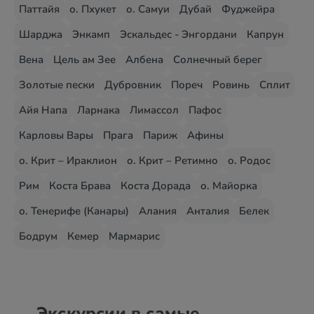
Паттайя
о. Пхукет
о. Самуи
Дубай
Фуджейра
Шарджа
Энкамп
Эскальдес - Энгордани
Капрун
Вена
Цель ам Зее
Албена
Солнечный берег
Золотые пески
Дубровник
Пореч
Ровинь
Сплит
Айя Напа
Ларнака
Лимассол
Пафос
Карловы Вары
Прага
Париж
Афины
о. Крит – Ираклион
о. Крит – Ретимно
о. Родос
Рим
Коста Брава
Коста Дорада
о. Майорка
о. Тенерифе (Канары)
Алания
Анталия
Белек
Бодрум
Кемер
Мармарис
Экскурсии в самые