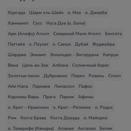
Хургада
Шарм эль Шейх
о. Маэ
о. Джерба
Хаммамет
Сусс
Нуса Дуа (о. Бали)
Ари (Алифу) Атолл
Северный Мале Атолл
Бентота
Паттайя
о. Пхукет
о. Самуи
Дубай
Фуджейра
Шарджа
Энкамп
Эскальдес - Энгордани
Капрун
Вена
Цель ам Зее
Албена
Солнечный берег
Золотые пески
Дубровник
Пореч
Ровинь
Сплит
Айя Напа
Ларнака
Лимассол
Пафос
Карловы Вары
Прага
Париж
Афины
о. Крит – Ираклион
о. Крит – Ретимно
о. Родос
Рим
Коста Брава
Коста Дорада
о. Майорка
о. Тенерифе (Канары)
Алания
Анталия
Белек