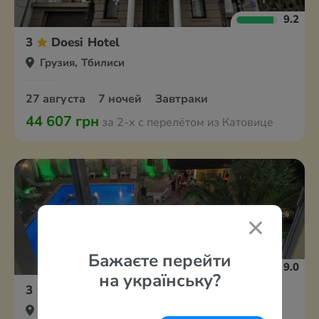
9.2
3
Doesi Hotel
Грузия, Тбилиси
27 августа
7 ночей
Завтраки
44 607 грн
за 2-х с перелётом из Катовице
Бажаєте перейти
9.0
на українську?
3
Estonia Two Hotel
Грузия, Кобулети