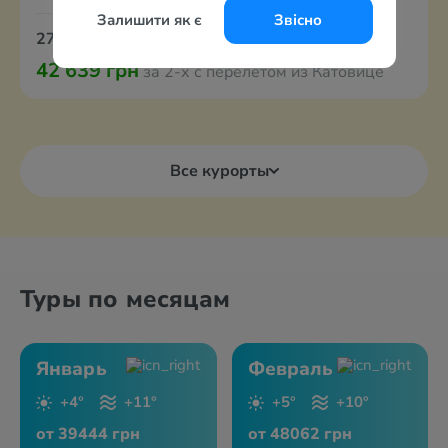
Залишити як є
Звісно
27 августа
7 ночей
Завтраки
42 639 грн
за 2-х с перелётом из Катовице
Все курорты
Туры по месяцам
Январь
Февраль
+4°
+11°
+5°
+10°
от 39444 грн
от 48062 грн