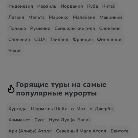
Индонезия
Израиль
Иордания
Куба
Китай
Латвия
Мальта
Марокко
Малайзия
Маврикий
Польша
Румыния
Сейшельские о-ва
Словакия
Словения
США
Таиланд
Франция
Финляндия
Чехия
Горящие туры на самые
популярные курорты
Хургада
Шарм эль Шейх
о. Маэ
о. Джерба
Хаммамет
Сусс
Нуса Дуа (о. Бали)
Ари (Алифу) Атолл
Северный Мале Атолл
Бентота