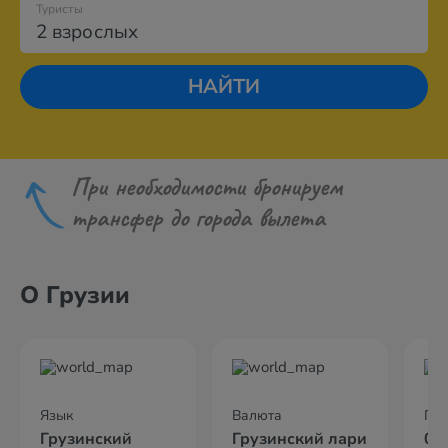
Туристы
2 взрослых
НАЙТИ
При необходимости бронируем
трансфер до города вылета
О Грузии
Язык
Валюта
По
Грузинский
Грузинский лари
02