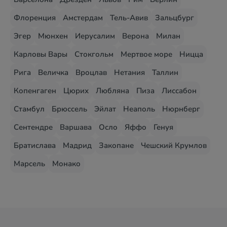
Флоренция
Амстердам
Тель-Авив
Зальцбург
Эгер
Мюнхен
Иерусалим
Верона
Милан
Карловы Вары
Стокгольм
Мертвое море
Ницца
Рига
Величка
Вроцлав
Нетания
Таллин
Копенгаген
Цюрих
Любляна
Пиза
Лиссабон
Стамбул
Брюссель
Эйлат
Неаполь
Нюрнберг
Сентендре
Варшава
Осло
Яффо
Генуя
Братислава
Мадрид
Закопане
Чешский Крумлов
Марсель
Монако