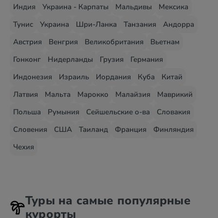
Индия
Украина - Карпаты
Мальдивы
Мексика
Тунис
Украина
Шри-Ланка
Танзания
Андорра
Австрия
Венгрия
Великобритания
Вьетнам
Гонконг
Нидерланды
Грузия
Германия
Индонезия
Израиль
Иордания
Куба
Китай
Латвия
Мальта
Марокко
Малайзия
Маврикий
Польша
Румыния
Сейшельские о-ва
Словакия
Словения
США
Таиланд
Франция
Финляндия
Чехия
Туры на самые популярные
курорты