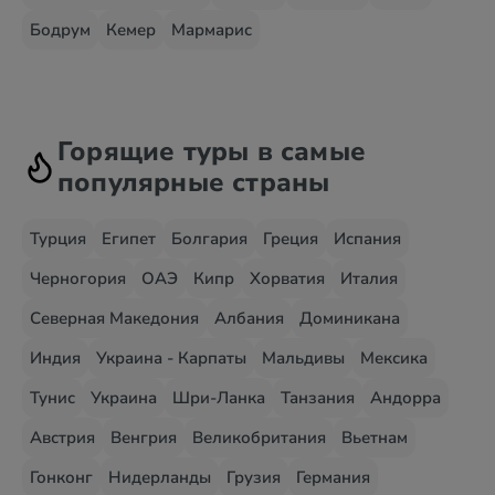
Бодрум
Кемер
Мармарис
Горящие туры в самые
популярные страны
Турция
Египет
Болгария
Греция
Испания
Черногория
ОАЭ
Кипр
Хорватия
Италия
Северная Македония
Албания
Доминикана
Индия
Украина - Карпаты
Мальдивы
Мексика
Тунис
Украина
Шри-Ланка
Танзания
Андорра
Австрия
Венгрия
Великобритания
Вьетнам
Гонконг
Нидерланды
Грузия
Германия