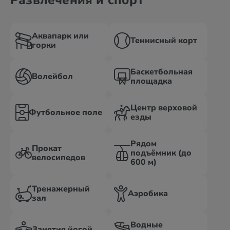
Развлечения и спорт
Аквапарк или
Теннисный корт
горки
Баскетбольная
Волейбол
площадка
Центр верховой
Футбольное поле
езды
Рядом
Прокат
подъёмник (до
велосипедов
600 м)
Тренажерный
Аэробика
зал
Водные
Занятия йогой