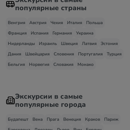
популярные страны
Венгрия
Австрия
Чехия
Италия
Польша
Франция
Испания
Германия
Украина
Нидерланды
Израиль
Швеция
Латвия
Эстония
Дания
Швейцария
Словения
Португалия
Турция
Бельгия
Норвегия
Словакия
Монако
Экскурсии в самые
популярные города
Будапешт
Вена
Прага
Венеция
Краков
Париж
Барселона
Дрезден
Львов
Рим
Берлин