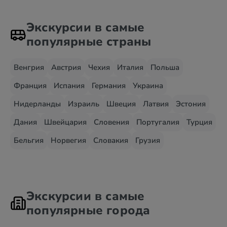
Экскурсии в самые
популярные страны
Венгрия
Австрия
Чехия
Италия
Польша
Франция
Испания
Германия
Украина
Нидерланды
Израиль
Швеция
Латвия
Эстония
Дания
Швейцария
Словения
Португалия
Турция
Бельгия
Норвегия
Словакия
Грузия
Экскурсии в самые
популярные города