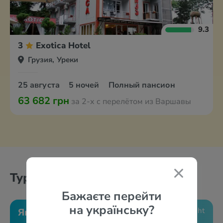
9.3
3
Exotica Hotel
Грузия, Уреки
25 августа
5 ночей
Полный пансион
63 682 грн
за 2-х с перелётом из Варшавы
Туры по месяцам
Бажаєте перейти
на українську?
Январь
Февраль