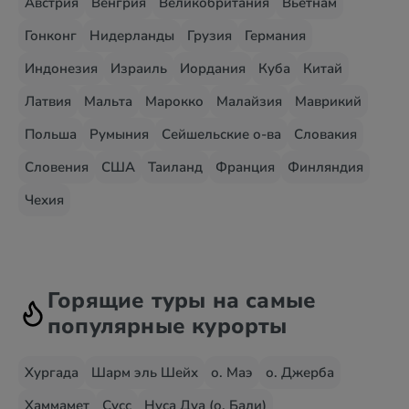
Австрия
Венгрия
Великобритания
Вьетнам
Гонконг
Нидерланды
Грузия
Германия
Индонезия
Израиль
Иордания
Куба
Китай
Латвия
Мальта
Марокко
Малайзия
Маврикий
Польша
Румыния
Сейшельские о-ва
Словакия
Словения
США
Таиланд
Франция
Финляндия
Чехия
Горящие туры на самые
популярные курорты
Хургада
Шарм эль Шейх
о. Маэ
о. Джерба
Хаммамет
Сусс
Нуса Дуа (о. Бали)