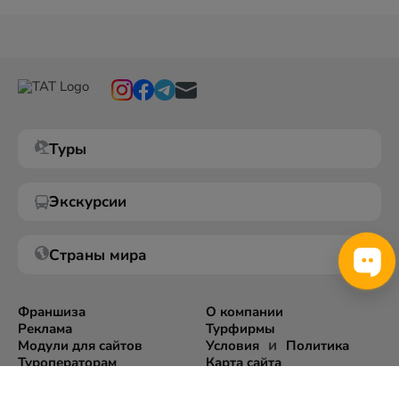
Туры
Экскурсии
Страны мира
Франшиза
О компании
Реклама
Турфирмы
и
Модули для сайтов
Условия
Политика
Туроператорам
Карта сайта
Экспорт информации