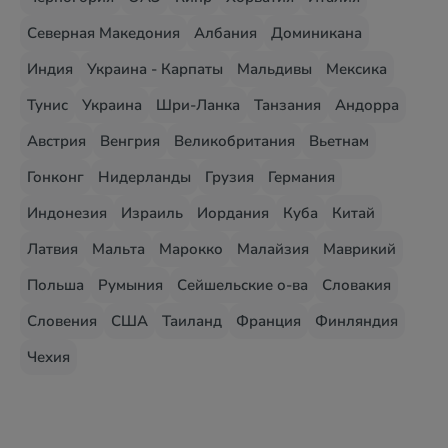
Северная Македония
Албания
Доминикана
Индия
Украина - Карпаты
Мальдивы
Мексика
Тунис
Украина
Шри-Ланка
Танзания
Андорра
Австрия
Венгрия
Великобритания
Вьетнам
Гонконг
Нидерланды
Грузия
Германия
Индонезия
Израиль
Иордания
Куба
Китай
Латвия
Мальта
Марокко
Малайзия
Маврикий
Польша
Румыния
Сейшельские о-ва
Словакия
Словения
США
Таиланд
Франция
Финляндия
Чехия