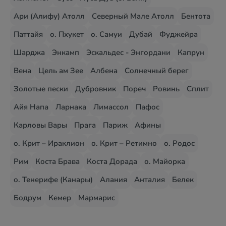
Ари (Алифу) Атолл
Северный Мале Атолл
Бентота
Паттайя
о. Пхукет
о. Самуи
Дубай
Фуджейра
Шарджа
Энкамп
Эскальдес - Энгордани
Капрун
Вена
Цель ам Зее
Албена
Солнечный берег
Золотые пески
Дубровник
Пореч
Ровинь
Сплит
Айя Напа
Ларнака
Лимассол
Пафос
Карловы Вары
Прага
Париж
Афины
о. Крит – Ираклион
о. Крит – Ретимно
о. Родос
Рим
Коста Брава
Коста Дорада
о. Майорка
о. Тенерифе (Канары)
Алания
Анталия
Белек
Бодрум
Кемер
Мармарис