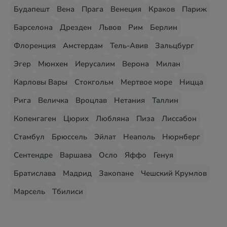
Будапешт
Вена
Прага
Венеция
Краков
Париж
Барселона
Дрезден
Львов
Рим
Берлин
Флоренция
Амстердам
Тель-Авив
Зальцбург
Эгер
Мюнхен
Иерусалим
Верона
Милан
Карловы Вары
Стокгольм
Мертвое море
Ницца
Рига
Величка
Вроцлав
Нетания
Таллин
Копенгаген
Цюрих
Любляна
Пиза
Лиссабон
Стамбул
Брюссель
Эйлат
Неаполь
Нюрнберг
Сентендре
Варшава
Осло
Яффо
Генуя
Братислава
Мадрид
Закопане
Чешский Крумлов
Марсель
Тбилиси