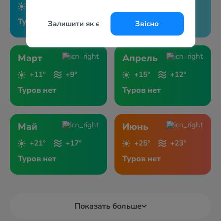
+9°
+11°
+10°
+10°
Туров нет
Туров нет
Залишити як є
Звісно
Март
Апрель
+11°
+9°
+15°
+12°
Туров нет
Туров нет
Май
Июнь
+21°
+17°
+25°
+23°
Туров нет
Туров нет
Показать больше