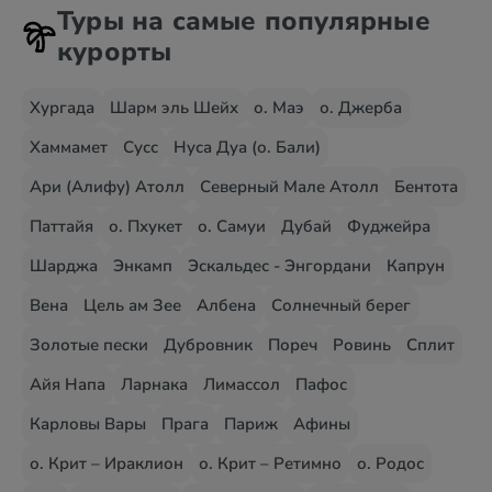
Туры на самые популярные
курорты
Хургада
Шарм эль Шейх
о. Маэ
о. Джерба
Хаммамет
Сусс
Нуса Дуа (о. Бали)
Ари (Алифу) Атолл
Северный Мале Атолл
Бентота
Паттайя
о. Пхукет
о. Самуи
Дубай
Фуджейра
Шарджа
Энкамп
Эскальдес - Энгордани
Капрун
Вена
Цель ам Зее
Албена
Солнечный берег
Золотые пески
Дубровник
Пореч
Ровинь
Сплит
Айя Напа
Ларнака
Лимассол
Пафос
Карловы Вары
Прага
Париж
Афины
о. Крит – Ираклион
о. Крит – Ретимно
о. Родос