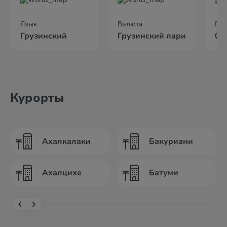
Язык
Валюта
По
Грузинский
Грузинский лари
02
Курорты
Ахалкалаки
Бакуриани
Ахалцихе
Батуми