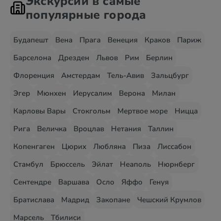
Экскурсии в самые
популярные города
Будапешт
Вена
Прага
Венеция
Краков
Париж
Барселона
Дрезден
Львов
Рим
Берлин
Флоренция
Амстердам
Тель-Авив
Зальцбург
Эгер
Мюнхен
Иерусалим
Верона
Милан
Карловы Вары
Стокгольм
Мертвое море
Ницца
Рига
Величка
Вроцлав
Нетания
Таллин
Копенгаген
Цюрих
Любляна
Пиза
Лиссабон
Стамбул
Брюссель
Эйлат
Неаполь
Нюрнберг
Сентендре
Варшава
Осло
Яффо
Генуя
Братислава
Мадрид
Закопане
Чешский Крумлов
Марсель
Тбилиси