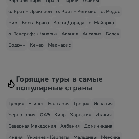
Карловы Вары
Прага
Париж
Афины
о. Крит – Ираклион
о. Крит – Ретимно
о. Родос
Рим
Коста Брава
Коста Дорада
о. Майорка
о. Тенерифе (Канары)
Алания
Анталия
Белек
Бодрум
Кемер
Мармарис
Горящие туры в самые
популярные страны
Турция
Египет
Болгария
Греция
Испания
Черногория
ОАЭ
Кипр
Хорватия
Италия
Северная Македония
Албания
Доминикана
Индия
Украина - Карпаты
Мальдивы
Мексика