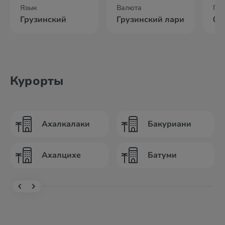
Язык
Валюта
По
Грузинский
Грузинский лари
02
Курорты
Ахалкалаки
Бакуриани
Ахалцихе
Батуми