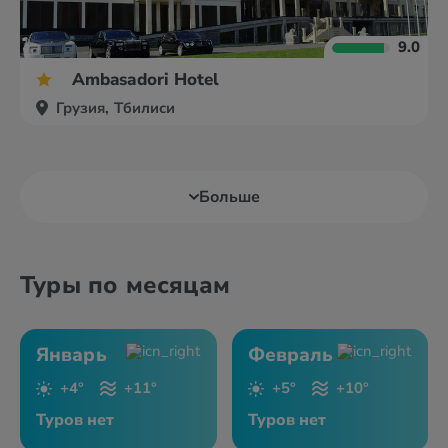
9.0
Ambasadori Hotel
Грузия, Тбилиси
Больше
Туры по месяцам
Январь
Февраль
+4°
+11°
+5°
+10°
Туров нет
Туров нет