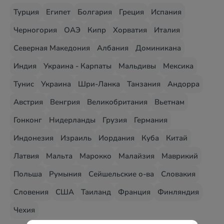
Турция
Египет
Болгария
Греция
Испания
Черногория
ОАЭ
Кипр
Хорватия
Италия
Северная Македония
Албания
Доминикана
Индия
Украина - Карпаты
Мальдивы
Мексика
Тунис
Украина
Шри-Ланка
Танзания
Андорра
Австрия
Венгрия
Великобритания
Вьетнам
Гонконг
Нидерланды
Грузия
Германия
Индонезия
Израиль
Иордания
Куба
Китай
Латвия
Мальта
Марокко
Малайзия
Маврикий
Польша
Румыния
Сейшельские о-ва
Словакия
Словения
США
Таиланд
Франция
Финляндия
Чехия