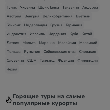
Тунис
Украина
Шри-Ланка
Танзания
Андорра
Австрия
Венгрия
Великобритания
Вьетнам
Гонконг
Нидерланды
Грузия
Германия
Индонезия
Израиль
Иордания
Куба
Китай
Латвия
Мальта
Марокко
Малайзия
Маврикий
Польша
Румыния
Сейшельские о-ва
Словакия
Словения
США
Таиланд
Франция
Финляндия
Чехия
Горящие туры на самые
популярные курорты