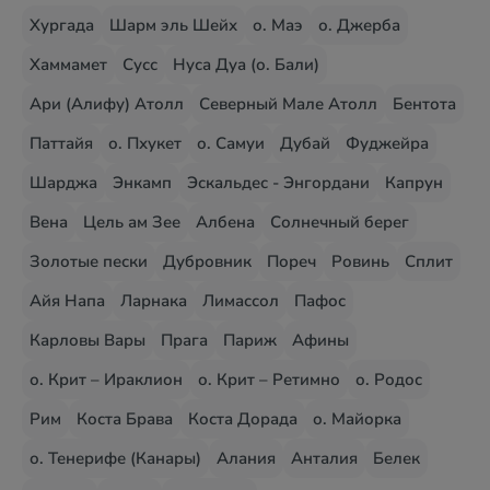
Хургада
Шарм эль Шейх
о. Маэ
о. Джерба
Хаммамет
Сусс
Нуса Дуа (о. Бали)
Ари (Алифу) Атолл
Северный Мале Атолл
Бентота
Паттайя
о. Пхукет
о. Самуи
Дубай
Фуджейра
Шарджа
Энкамп
Эскальдес - Энгордани
Капрун
Вена
Цель ам Зее
Албена
Солнечный берег
Золотые пески
Дубровник
Пореч
Ровинь
Сплит
Айя Напа
Ларнака
Лимассол
Пафос
Карловы Вары
Прага
Париж
Афины
о. Крит – Ираклион
о. Крит – Ретимно
о. Родос
Рим
Коста Брава
Коста Дорада
о. Майорка
о. Тенерифе (Канары)
Алания
Анталия
Белек