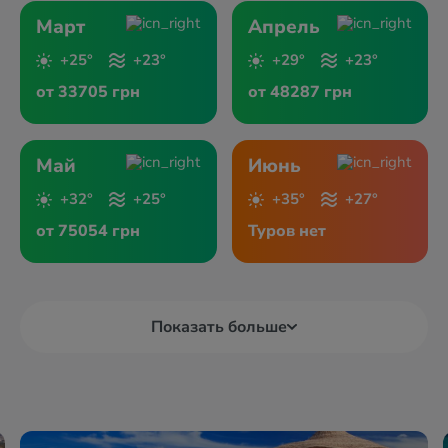
Март
Апрель
+25°
+23°
+29°
+23°
от 33705 грн
от 48287 грн
Май
Июнь
+32°
+25°
+35°
+27°
от 75054 грн
Туров нет
Показать больше