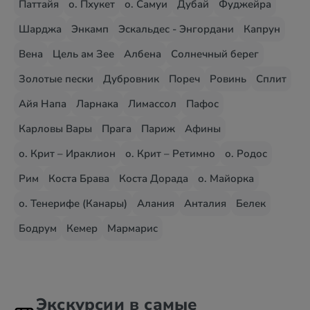
Паттайя
о. Пхукет
о. Самуи
Дубай
Фуджейра
Шарджа
Энкамп
Эскальдес - Энгордани
Капрун
Вена
Цель ам Зее
Албена
Солнечный берег
Золотые пески
Дубровник
Пореч
Ровинь
Сплит
Айя Напа
Ларнака
Лимассол
Пафос
Карловы Вары
Прага
Париж
Афины
о. Крит – Ираклион
о. Крит – Ретимно
о. Родос
Рим
Коста Брава
Коста Дорада
о. Майорка
о. Тенерифе (Канары)
Алания
Анталия
Белек
Бодрум
Кемер
Мармарис
Экскурсии в самые