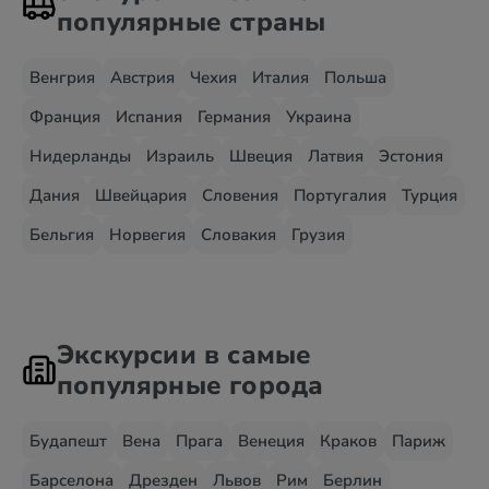
популярные страны
Венгрия
Австрия
Чехия
Италия
Польша
Франция
Испания
Германия
Украина
Нидерланды
Израиль
Швеция
Латвия
Эстония
Дания
Швейцария
Словения
Португалия
Турция
Бельгия
Норвегия
Словакия
Грузия
Экскурсии в самые
популярные города
Будапешт
Вена
Прага
Венеция
Краков
Париж
Барселона
Дрезден
Львов
Рим
Берлин