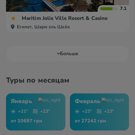
7.1
Maritim Jolie Ville Resort & Casino
Египет, Шарм эль Шейх
Больше
Туры по месяцам
Январь
Февраль
+21°
+23°
+23°
+23°
от 10697 грн
от 27242 грн