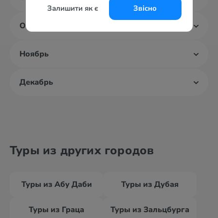
Залишити як є
Звісно
Октябрь
Ноябрь
Декабрь
Туры из других городов
Туры из Абу Даби
Туры из Дубая
Туры из Граца
Туры из Зальцбурга