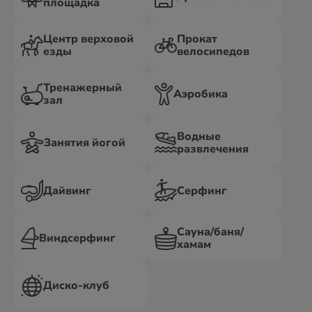
площадка
Центр верховой
Прокат
езды
велосипедов
Тренажерный
Аэробика
зал
Водные
Занятия йогой
развлечения
Дайвинг
Серфинг
Сауна/баня/
Виндсерфинг
хамам
Диско-клуб