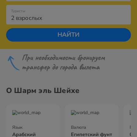
Туристы
2 взрослых
НАЙТИ
При необходимости бронируем
трансфер до города вылета
О Шарм эль Шейхе
Язык
Валюта
По
Арабский
Египетский фунт
04