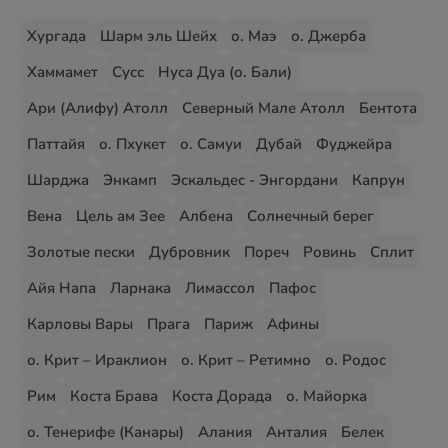
Хургада
Шарм эль Шейх
о. Маэ
о. Джерба
Хаммамет
Сусс
Нуса Дуа (о. Бали)
Ари (Алифу) Атолл
Северный Мале Атолл
Бентота
Паттайя
о. Пхукет
о. Самуи
Дубай
Фуджейра
Шарджа
Энкамп
Эскальдес - Энгордани
Капрун
Вена
Цель ам Зее
Албена
Солнечный берег
Золотые пески
Дубровник
Пореч
Ровинь
Сплит
Айя Напа
Ларнака
Лимассол
Пафос
Карловы Вары
Прага
Париж
Афины
о. Крит – Ираклион
о. Крит – Ретимно
о. Родос
Рим
Коста Брава
Коста Дорада
о. Майорка
о. Тенерифе (Канары)
Алания
Анталия
Белек