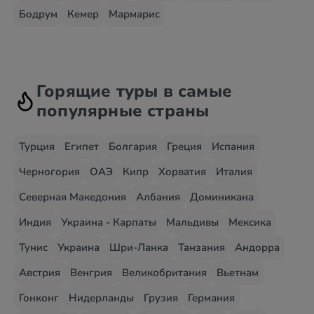
Бодрум
Кемер
Мармарис
Горящие туры в самые
популярные страны
Турция
Египет
Болгария
Греция
Испания
Черногория
ОАЭ
Кипр
Хорватия
Италия
Северная Македония
Албания
Доминикана
Индия
Украина - Карпаты
Мальдивы
Мексика
Тунис
Украина
Шри-Ланка
Танзания
Андорра
Австрия
Венгрия
Великобритания
Вьетнам
Гонконг
Нидерланды
Грузия
Германия