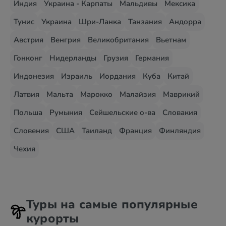
Индия
Украина - Карпаты
Мальдивы
Мексика
Тунис
Украина
Шри-Ланка
Танзания
Андорра
Австрия
Венгрия
Великобритания
Вьетнам
Гонконг
Нидерланды
Грузия
Германия
Индонезия
Израиль
Иордания
Куба
Китай
Латвия
Мальта
Марокко
Малайзия
Маврикий
Польша
Румыния
Сейшельские о-ва
Словакия
Словения
США
Таиланд
Франция
Финляндия
Чехия
Туры на самые популярные
курорты