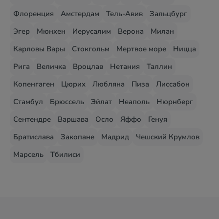
Флоренция
Амстердам
Тель-Авив
Зальцбург
Эгер
Мюнхен
Иерусалим
Верона
Милан
Карловы Вары
Стокгольм
Мертвое море
Ницца
Рига
Величка
Вроцлав
Нетания
Таллин
Копенгаген
Цюрих
Любляна
Пиза
Лиссабон
Стамбул
Брюссель
Эйлат
Неаполь
Нюрнберг
Сентендре
Варшава
Осло
Яффо
Генуя
Братислава
Закопане
Мадрид
Чешский Крумлов
Марсель
Тбилиси