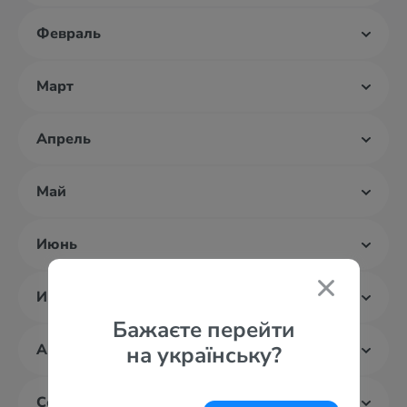
Февраль
Март
Апрель
Май
Июнь
Июль
Бажаєте перейти
Август
на українську?
Сентябрь