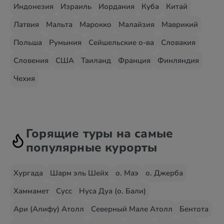
Индонезия
Израиль
Иордания
Куба
Китай
Латвия
Мальта
Марокко
Малайзия
Маврикий
Польша
Румыния
Сейшельские о-ва
Словакия
Словения
США
Таиланд
Франция
Финляндия
Чехия
Горящие туры на самые
популярные курорты
Хургада
Шарм эль Шейх
о. Маэ
о. Джерба
Хаммамет
Сусс
Нуса Дуа (о. Бали)
Ари (Алифу) Атолл
Северный Мале Атолл
Бентота