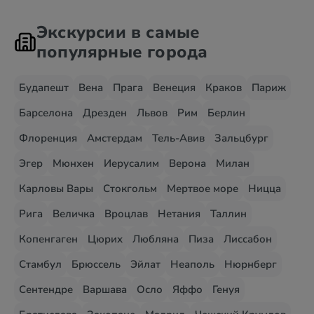
Экскурсии в самые
популярные города
Будапешт
Вена
Прага
Венеция
Краков
Париж
Барселона
Дрезден
Львов
Рим
Берлин
Флоренция
Амстердам
Тель-Авив
Зальцбург
Эгер
Мюнхен
Иерусалим
Верона
Милан
Карловы Вары
Стокгольм
Мертвое море
Ницца
Рига
Величка
Вроцлав
Нетания
Таллин
Копенгаген
Цюрих
Любляна
Пиза
Лиссабон
Стамбул
Брюссель
Эйлат
Неаполь
Нюрнберг
Сентендре
Варшава
Осло
Яффо
Генуя