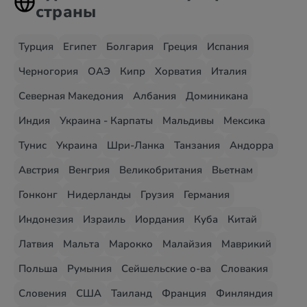
страны
Турция
Египет
Болгария
Греция
Испания
Черногория
ОАЭ
Кипр
Хорватия
Италия
Северная Македония
Албания
Доминикана
Индия
Украина - Карпаты
Мальдивы
Мексика
Тунис
Украина
Шри-Ланка
Танзания
Андорра
Австрия
Венгрия
Великобритания
Вьетнам
Гонконг
Нидерланды
Грузия
Германия
Индонезия
Израиль
Иордания
Куба
Китай
Латвия
Мальта
Марокко
Малайзия
Маврикий
Польша
Румыния
Сейшельские о-ва
Словакия
Словения
США
Таиланд
Франция
Финляндия