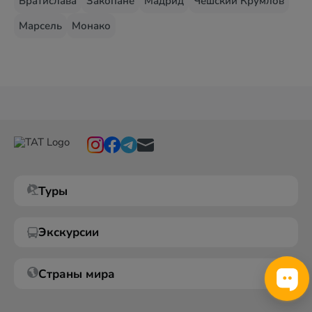
Братислава
Закопане
Мадрид
Чешский Крумлов
Марсель
Монако
Туры
Экскурсии
Страны мира