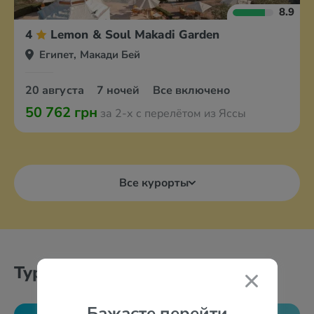
8.9
4
Lemon & Soul Makadi Garden
Египет, Макади Бей
20 августа
7 ночей
Все включено
50 762 грн
за 2-х с перелётом из Яссы
Все курорты
Туры по месяцам
Бажаєте перейти