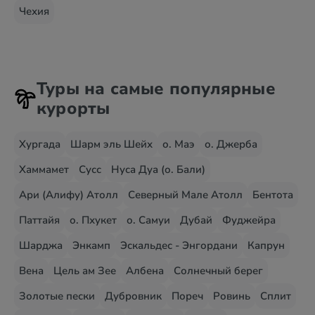
Чехия
Туры на самые популярные
курорты
Хургада
Шарм эль Шейх
о. Маэ
о. Джерба
Хаммамет
Сусс
Нуса Дуа (о. Бали)
Ари (Алифу) Атолл
Северный Мале Атолл
Бентота
Паттайя
о. Пхукет
о. Самуи
Дубай
Фуджейра
Шарджа
Энкамп
Эскальдес - Энгордани
Капрун
Вена
Цель ам Зее
Албена
Солнечный берег
Золотые пески
Дубровник
Пореч
Ровинь
Сплит