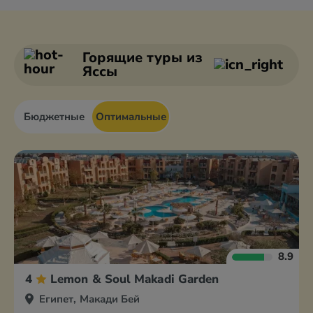
Александрия
Дахаб
Асуан
Каир
Горящие туры
из
Яссы
Бюджетные
Оптимальные
8.9
4
Lemon & Soul Makadi Garden
Египет, Макади Бей