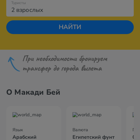
Туристы
2 взрослых
НАЙТИ
При необходимости бронируем
трансфер до города вылета
О Макади Бей
Язык
Валюта
По
Арабский
Египетский фунт
04