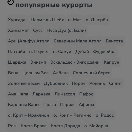
популярные курорты
Хургада
Шарм эль Шейх
о. Маэ
о. Джерба
Хаммамет
Сусс
Нуса Дуа (о. Бали)
Ари (Алифу) Атолл
Северный Мале Атолл
Бентота
Паттайя
о. Пхукет
о. Самуи
Дубай
Фуджейра
Шарджа
Энкамп
Эскальдес - Энгордани
Капрун
Вена
Цель ам Зее
Албена
Солнечный берег
Золотые пески
Дубровник
Пореч
Ровинь
Сплит
Айя Напа
Ларнака
Лимассол
Пафос
Карловы Вары
Прага
Париж
Афины
о. Крит – Ираклион
о. Крит – Ретимно
о. Родос
Рим
Коста Брава
Коста Дорада
о. Майорка