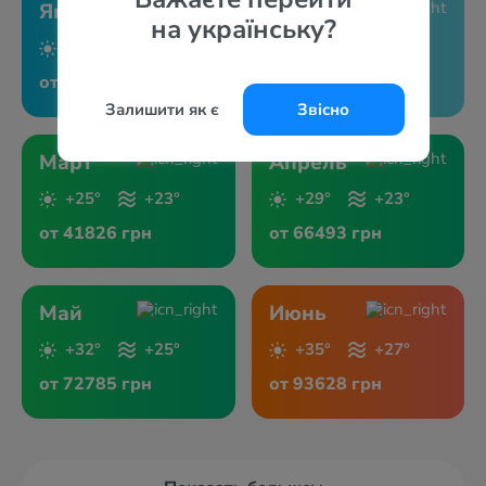
Январь
Февраль
на українську?
+20°
+23°
+22°
+23°
от 18024 грн
от 28619 грн
Залишити як є
Звісно
Март
Апрель
+25°
+23°
+29°
+23°
от 41826 грн
от 66493 грн
Май
Июнь
+32°
+25°
+35°
+27°
от 72785 грн
от 93628 грн