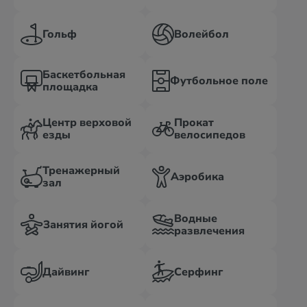
Гольф
Волейбол
Баскетбольная
Футбольное поле
площадка
Центр верховой
Прокат
езды
велосипедов
Тренажерный
Аэробика
зал
Водные
Занятия йогой
развлечения
Дайвинг
Серфинг