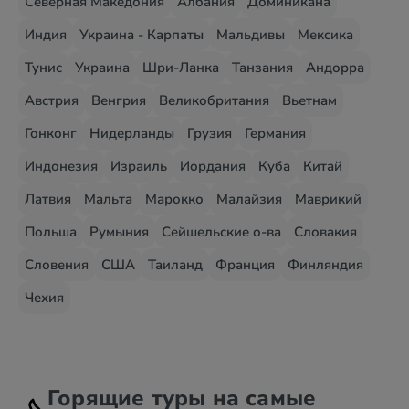
Северная Македония
Албания
Доминикана
Индия
Украина - Карпаты
Мальдивы
Мексика
Тунис
Украина
Шри-Ланка
Танзания
Андорра
Австрия
Венгрия
Великобритания
Вьетнам
Гонконг
Нидерланды
Грузия
Германия
Индонезия
Израиль
Иордания
Куба
Китай
Латвия
Мальта
Марокко
Малайзия
Маврикий
Польша
Румыния
Сейшельские о-ва
Словакия
Словения
США
Таиланд
Франция
Финляндия
Чехия
Горящие туры на самые