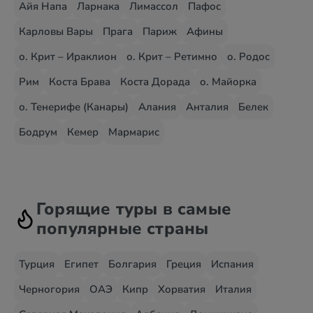
Айя Напа
Ларнака
Лимассол
Пафос
Карловы Вары
Прага
Париж
Афины
о. Крит – Ираклион
о. Крит – Ретимно
о. Родос
Рим
Коста Брава
Коста Дорада
о. Майорка
о. Тенерифе (Канары)
Алания
Анталия
Белек
Бодрум
Кемер
Мармарис
Горящие туры в самые
популярные страны
Турция
Египет
Болгария
Греция
Испания
Черногория
ОАЭ
Кипр
Хорватия
Италия