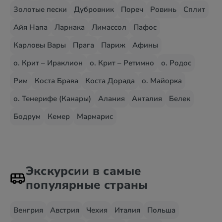
Золотые пески
Дубровник
Пореч
Ровинь
Сплит
Айя Напа
Ларнака
Лимассол
Пафос
Карловы Вары
Прага
Париж
Афины
о. Крит – Ираклион
о. Крит – Ретимно
о. Родос
Рим
Коста Брава
Коста Дорада
о. Майорка
о. Тенерифе (Канары)
Алания
Анталия
Белек
Бодрум
Кемер
Мармарис
Экскурсии в самые
популярные страны
Венгрия
Австрия
Чехия
Италия
Польша