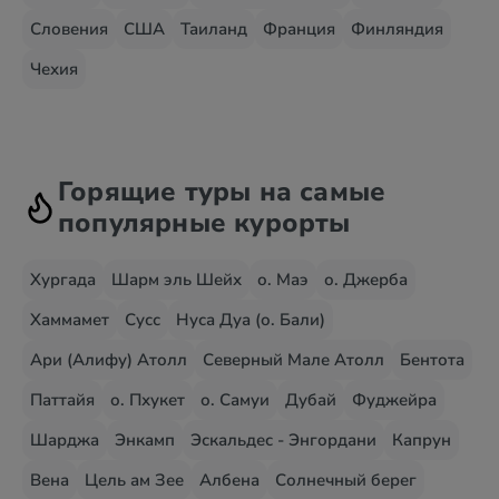
Словения
США
Таиланд
Франция
Финляндия
Чехия
Горящие туры на самые
популярные курорты
Хургада
Шарм эль Шейх
о. Маэ
о. Джерба
Хаммамет
Сусс
Нуса Дуа (о. Бали)
Ари (Алифу) Атолл
Северный Мале Атолл
Бентота
Паттайя
о. Пхукет
о. Самуи
Дубай
Фуджейра
Шарджа
Энкамп
Эскальдес - Энгордани
Капрун
Вена
Цель ам Зее
Албена
Солнечный берег