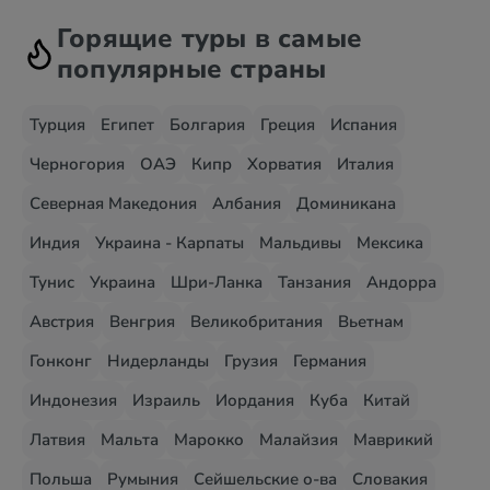
Горящие туры в самые
популярные страны
Турция
Египет
Болгария
Греция
Испания
Черногория
ОАЭ
Кипр
Хорватия
Италия
Северная Македония
Албания
Доминикана
Индия
Украина - Карпаты
Мальдивы
Мексика
Тунис
Украина
Шри-Ланка
Танзания
Андорра
Австрия
Венгрия
Великобритания
Вьетнам
Гонконг
Нидерланды
Грузия
Германия
Индонезия
Израиль
Иордания
Куба
Китай
Латвия
Мальта
Марокко
Малайзия
Маврикий
Польша
Румыния
Сейшельские о-ва
Словакия