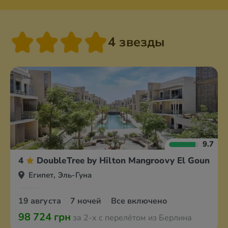
4 звезды
9.7
4
DoubleTree by Hilton Mangroovy El Gouna Re
Египет, Эль-Гуна
19 августа
7 ночей
Все включено
98 724 грн
за 2-х с перелётом из Берлина