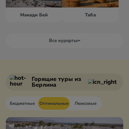
Макади Бей
Таба
Все курорты
Александрия
Дахаб
Асуан
Каир
Горящие туры
из
Берлина
Бюджетные
Оптимальные
Люксовые