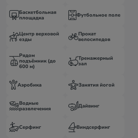
Баскетбольная
Футбольное поле
площадка
Центр верховой
Прокат
езды
велосипедов
Рядом
Тренажерный
подъёмник (до
зал
600 м)
Аэробика
Занятия йогой
Водные
Дайвинг
развлечения
Серфинг
Виндсерфинг