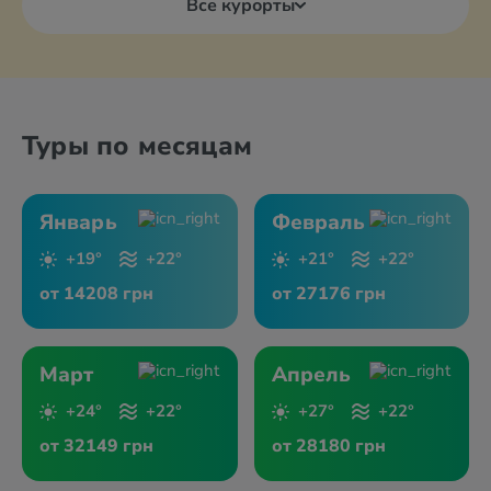
Все курорты
Туры по месяцам
Январь
Февраль
+19°
+22°
+21°
+22°
от 14208 грн
от 27176 грн
Март
Апрель
+24°
+22°
+27°
+22°
от 32149 грн
от 28180 грн