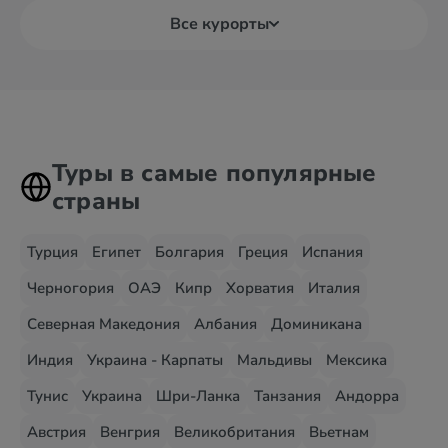
Все курорты
Туры в самые популярные
страны
Турция
Египет
Болгария
Греция
Испания
Черногория
ОАЭ
Кипр
Хорватия
Италия
Северная Македония
Албания
Доминикана
Индия
Украина - Карпаты
Мальдивы
Мексика
Тунис
Украина
Шри-Ланка
Танзания
Андорра
Австрия
Венгрия
Великобритания
Вьетнам