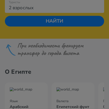
Туристы
2 взрослых
НАЙТИ
При необходимости бронируем
трансфер до города вылета
О Египте
Язык
Валюта
По
Арабский
Египетский фунт
04