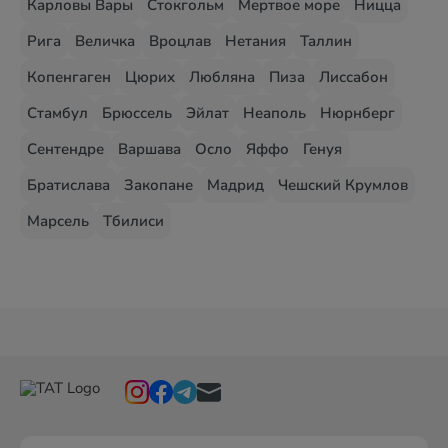
Карловы Вары
Стокгольм
Мертвое море
Ницца
Рига
Величка
Вроцлав
Нетания
Таллин
Копенгаген
Цюрих
Любляна
Пиза
Лиссабон
Стамбул
Брюссель
Эйлат
Неаполь
Нюрнберг
Сентендре
Варшава
Осло
Яффо
Генуя
Братислава
Закопане
Мадрид
Чешский Крумлов
Марсель
Тбилиси