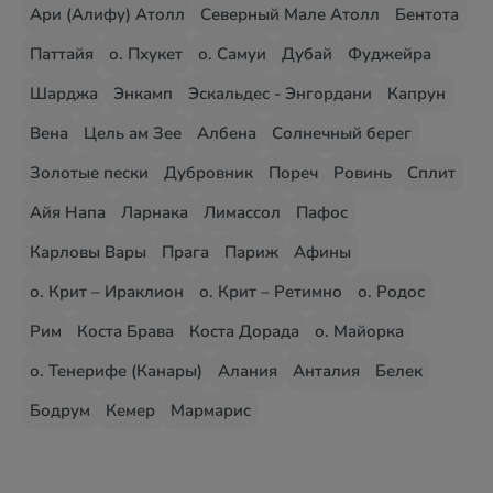
Ари (Алифу) Атолл
Северный Мале Атолл
Бентота
Паттайя
о. Пхукет
о. Самуи
Дубай
Фуджейра
Шарджа
Энкамп
Эскальдес - Энгордани
Капрун
Вена
Цель ам Зее
Албена
Солнечный берег
Золотые пески
Дубровник
Пореч
Ровинь
Сплит
Айя Напа
Ларнака
Лимассол
Пафос
Карловы Вары
Прага
Париж
Афины
о. Крит – Ираклион
о. Крит – Ретимно
о. Родос
Рим
Коста Брава
Коста Дорада
о. Майорка
о. Тенерифе (Канары)
Алания
Анталия
Белек
Бодрум
Кемер
Мармарис