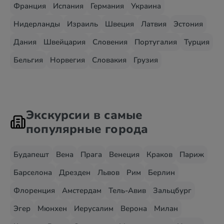
Франция
Испания
Германия
Украина
Нидерланды
Израиль
Швеция
Латвия
Эстония
Дания
Швейцария
Словения
Португалия
Турция
Бельгия
Норвегия
Словакия
Грузия
Экскурсии в самые
популярные города
Будапешт
Вена
Прага
Венеция
Краков
Париж
Барселона
Дрезден
Львов
Рим
Берлин
Флоренция
Амстердам
Тель-Авив
Зальцбург
Эгер
Мюнхен
Иерусалим
Верона
Милан