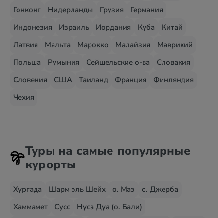
Гонконг
Нидерланды
Грузия
Германия
Индонезия
Израиль
Иордания
Куба
Китай
Латвия
Мальта
Марокко
Малайзия
Маврикий
Польша
Румыния
Сейшельские о-ва
Словакия
Словения
США
Таиланд
Франция
Финляндия
Чехия
Туры на самые популярные
курорты
Хургада
Шарм эль Шейх
о. Маэ
о. Джерба
Хаммамет
Сусс
Нуса Дуа (о. Бали)