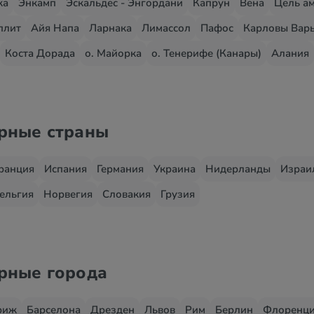
жа
Энкамп
Эскальдес - Энгордани
Капрун
Вена
Цель ам
плит
Айя Напа
Ларнака
Лимассол
Пафос
Карловы Вар
Коста Дорада
о. Майорка
о. Тенерифе (Канары)
Алания
ярные страны
ранция
Испания
Германия
Украина
Нидерланды
Израи
ельгия
Норвегия
Словакия
Грузия
ярные города
риж
Барселона
Дрезден
Львов
Рим
Берлин
Флоренц