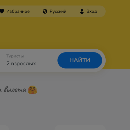
Избранное
Русский
Вход
Туристы
НАЙТИ
2 взрослых
а вылета