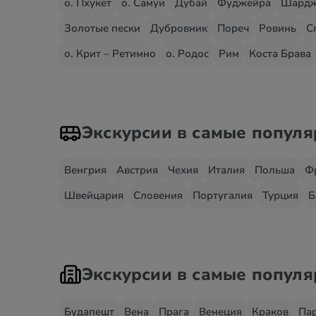
о. Пхукет
о. Самуи
Дубай
Фуджейра
Шард
Золотые пески
Дубровник
Пореч
Ровинь
С
о. Крит – Ретимно
о. Родос
Рим
Коста Брава
Экскурсии в самые попул
Венгрия
Австрия
Чехия
Италия
Польша
Ф
Швейцария
Словения
Португалия
Турция
Б
Экскурсии в самые попул
Будапешт
Вена
Прага
Венеция
Краков
Па