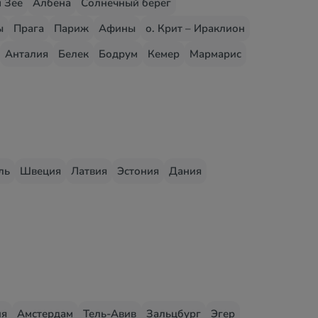
 Зее
Албена
Солнечный берег
ы
Прага
Париж
Афины
о. Крит – Ираклион
Анталия
Белек
Бодрум
Кемер
Мармарис
ль
Швеция
Латвия
Эстония
Дания
ия
Амстердам
Тель-Авив
Зальцбург
Эгер