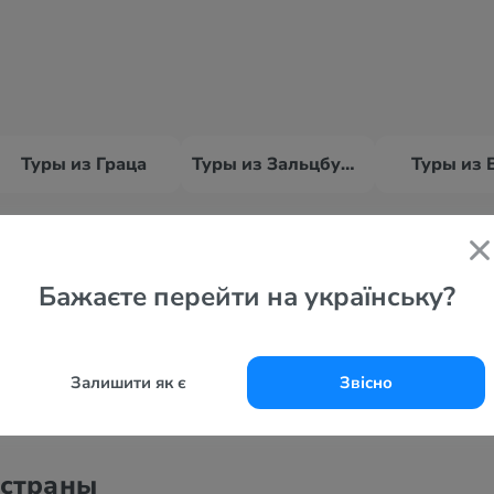
Туры из Граца
Туры из Зальцбурга
Туры из 
Все курорты
Бажаєте перейти на українську?
Залишити як є
Звісно
 страны