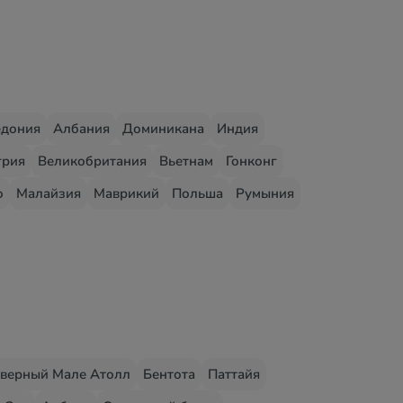
едония
Албания
Доминикана
Индия
грия
Великобритания
Вьетнам
Гонконг
о
Малайзия
Маврикий
Польша
Румыния
верный Мале Атолл
Бентота
Паттайя