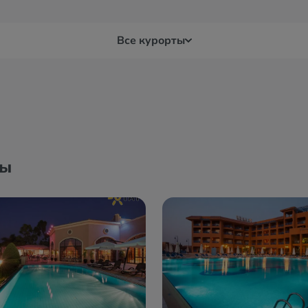
Все курорты
Луксор
Мар
Макади Бей
Мер
ны