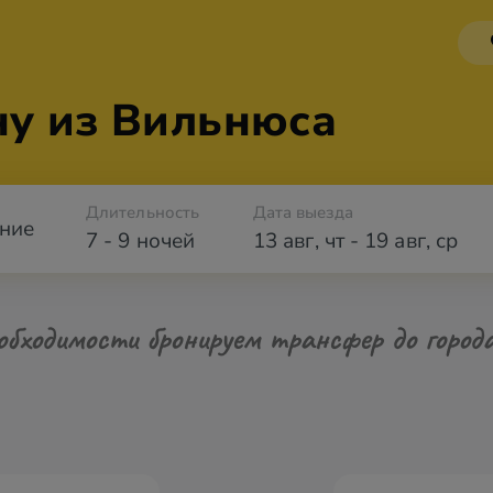
ну из Вильнюса
Длительность
Дата выезда
ние
7 - 9 ночей
13 авг
,
чт
-
19 авг
,
ср
обходимости бронируем трансфер до город