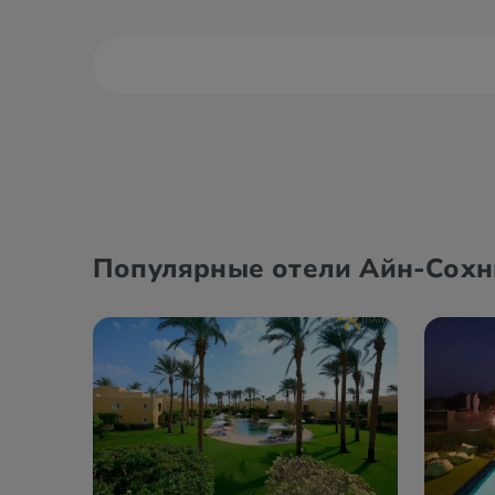
Александрия
Дахаб
Асуан
Каир
Популярные отели Айн-Сох