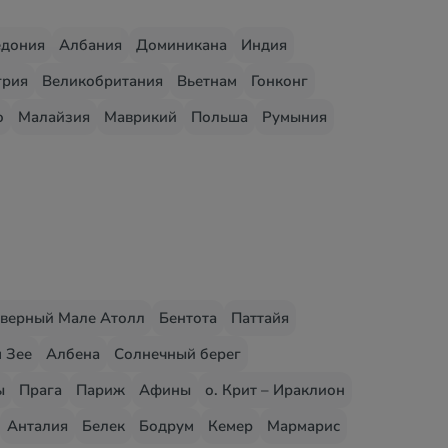
едония
Албания
Доминикана
Индия
грия
Великобритания
Вьетнам
Гонконг
о
Малайзия
Маврикий
Польша
Румыния
верный Мале Атолл
Бентота
Паттайя
 Зее
Албена
Солнечный берег
ы
Прага
Париж
Афины
о. Крит – Ираклион
Анталия
Белек
Бодрум
Кемер
Мармарис