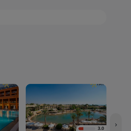
са Алам
Нувейба
са-Матрух
Сафага
3.0