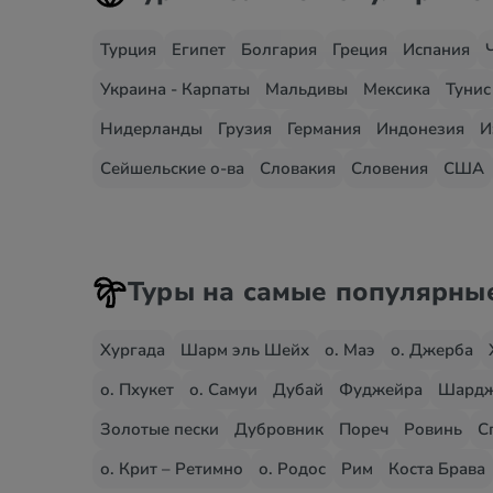
Турция
Египет
Болгария
Греция
Испания
Украина - Карпаты
Мальдивы
Мексика
Тунис
Нидерланды
Грузия
Германия
Индонезия
И
Сейшельские о-ва
Словакия
Словения
США
Туры на самые популярны
Хургада
Шарм эль Шейх
о. Маэ
о. Джерба
о. Пхукет
о. Самуи
Дубай
Фуджейра
Шард
Золотые пески
Дубровник
Пореч
Ровинь
С
о. Крит – Ретимно
о. Родос
Рим
Коста Брава