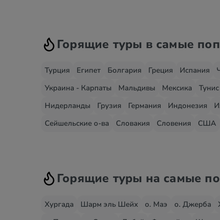
Горящие туры в самые по
Турция
Египет
Болгария
Греция
Испания
Украина - Карпаты
Мальдивы
Мексика
Тунис
Нидерланды
Грузия
Германия
Индонезия
И
Сейшельские о-ва
Словакия
Словения
США
Горящие туры на самые п
Хургада
Шарм эль Шейх
о. Маэ
о. Джерба