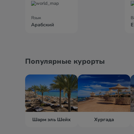
Язык
В
Арабский
Е
Популярные курорты
Шарм эль Шейх
Хургада