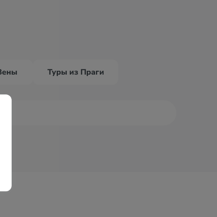
Вены
Туры из Праги