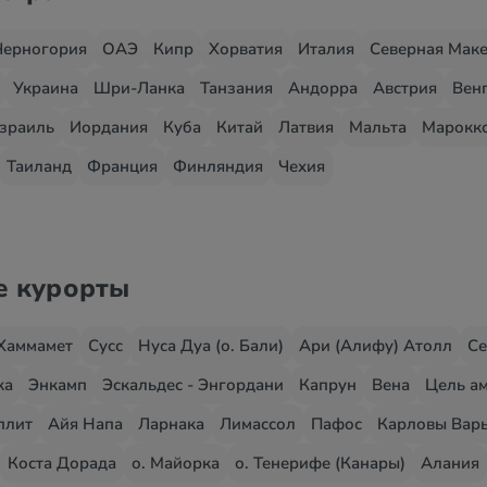
Черногория
ОАЭ
Кипр
Хорватия
Италия
Северная Мак
Украина
Шри-Ланка
Танзания
Андорра
Австрия
Вен
зраиль
Иордания
Куба
Китай
Латвия
Мальта
Марокк
Таиланд
Франция
Финляндия
Чехия
е курорты
Хаммамет
Сусс
Нуса Дуа (о. Бали)
Ари (Алифу) Атолл
Се
жа
Энкамп
Эскальдес - Энгордани
Капрун
Вена
Цель ам
плит
Айя Напа
Ларнака
Лимассол
Пафос
Карловы Вар
Коста Дорада
о. Майорка
о. Тенерифе (Канары)
Алания