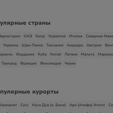
пулярные страны
Черногория
ОАЭ
Кипр
Хорватия
Италия
Северная Мак
Украина
Шри-Ланка
Танзания
Андорра
Австрия
Вен
зраиль
Иордания
Куба
Китай
Латвия
Мальта
Марокк
Таиланд
Франция
Финляндия
Чехия
опулярные курорты
Хаммамет
Сусс
Нуса Дуа (о. Бали)
Ари (Алифу) Атолл
Се