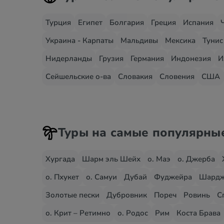
Турция
Египет
Болгария
Греция
Испания
Украина - Карпаты
Мальдивы
Мексика
Тунис
Нидерланды
Грузия
Германия
Индонезия
И
Сейшельские о-ва
Словакия
Словения
США
Туры на самые популярны
Хургада
Шарм эль Шейх
о. Маэ
о. Джерба
о. Пхукет
о. Самуи
Дубай
Фуджейра
Шард
Золотые пески
Дубровник
Пореч
Ровинь
С
о. Крит – Ретимно
о. Родос
Рим
Коста Брава