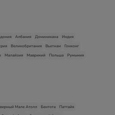
едония
Албания
Доминикана
Индия
грия
Великобритания
Вьетнам
Гонконг
о
Малайзия
Маврикий
Польша
Румыния
верный Мале Атолл
Бентота
Паттайя