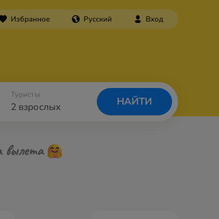
Избранное
Русский
Вход
Туристы
НАЙТИ
2 взрослых
а вылета