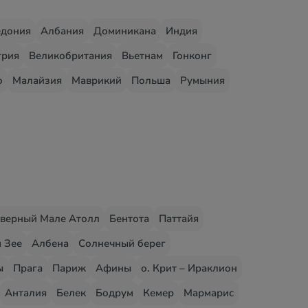
едония
Албания
Доминикана
Индия
грия
Великобритания
Вьетнам
Гонконг
о
Малайзия
Маврикий
Польша
Румыния
верный Мале Атолл
Бентота
Паттайя
 Зее
Албена
Солнечный берег
ы
Прага
Париж
Афины
о. Крит – Ираклион
Анталия
Белек
Бодрум
Кемер
Мармарис