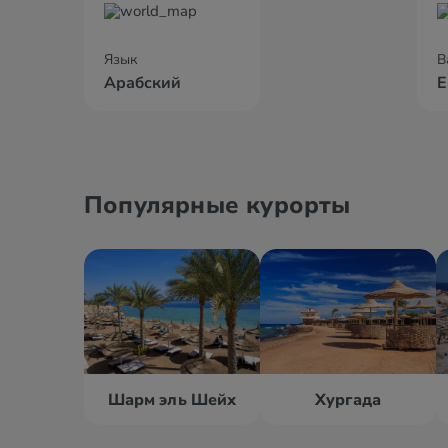
Язык
В
Арабский
Е
Популярные курорты
Шарм эль Шейх
Хургада