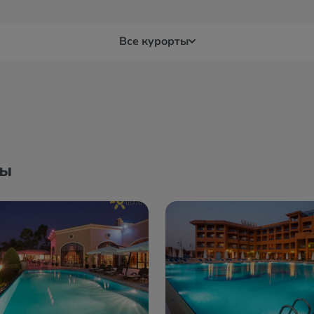
Все курорты
Луксор
Мар
Макади Бей
Мер
ны