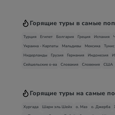
Горящие туры в самые по
Турция
Египет
Болгария
Греция
Испания
Украина - Карпаты
Мальдивы
Мексика
Тунис
Нидерланды
Грузия
Германия
Индонезия
И
Сейшельские о-ва
Словакия
Словения
США
Горящие туры на самые п
Хургада
Шарм эль Шейх
о. Маэ
о. Джерба