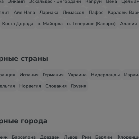
жа
Энкамп
Эскальдес - Энгордани
Капрун
Вена
Цель ам
плит
Айя Напа
Ларнака
Лимассол
Пафос
Карловы Вар
Коста Дорада
о. Майорка
о. Тенерифе (Канары)
Алания
ярные страны
ранция
Испания
Германия
Украина
Нидерланды
Израи
ельгия
Норвегия
Словакия
Грузия
ярные города
риж
Барселона
Дрезден
Львов
Рим
Берлин
Флоренц