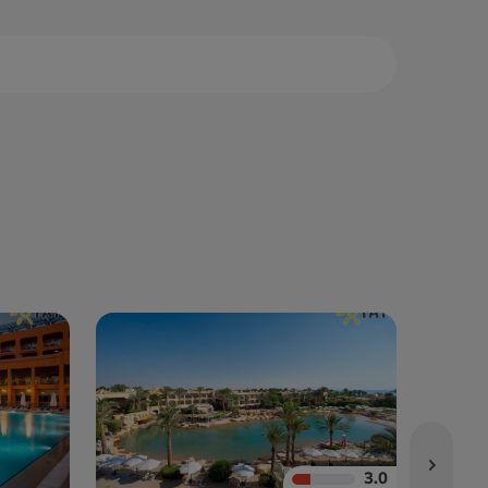
са Алам
Нувейба
са-Матрух
Сафага
3.0