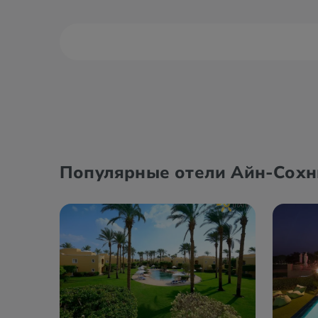
Александрия
Дахаб
Асуан
Каир
Популярные отели Айн-Сох