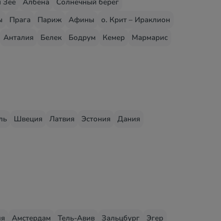
 Зее
Албена
Солнечный берег
ы
Прага
Париж
Афины
о. Крит – Ираклион
Анталия
Белек
Бодрум
Кемер
Мармарис
ль
Швеция
Латвия
Эстония
Дания
ия
Амстердам
Тель-Авив
Зальцбург
Эгер