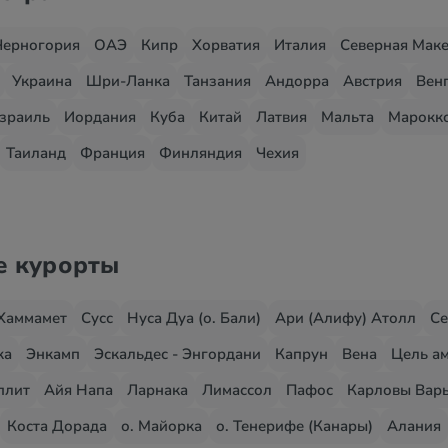
Черногория
ОАЭ
Кипр
Хорватия
Италия
Северная Мак
Украина
Шри-Ланка
Танзания
Андорра
Австрия
Вен
зраиль
Иордания
Куба
Китай
Латвия
Мальта
Марокк
Таиланд
Франция
Финляндия
Чехия
е курорты
Хаммамет
Сусс
Нуса Дуа (о. Бали)
Ари (Алифу) Атолл
Се
жа
Энкамп
Эскальдес - Энгордани
Капрун
Вена
Цель ам
плит
Айя Напа
Ларнака
Лимассол
Пафос
Карловы Вар
Коста Дорада
о. Майорка
о. Тенерифе (Канары)
Алания