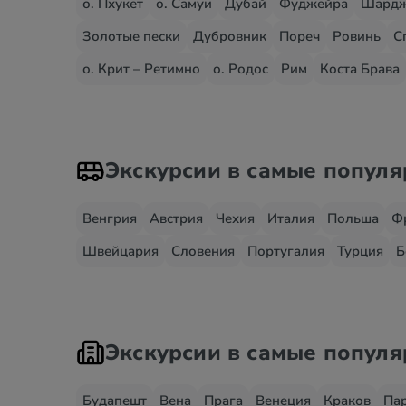
о. Пхукет
о. Самуи
Дубай
Фуджейра
Шард
Золотые пески
Дубровник
Пореч
Ровинь
С
о. Крит – Ретимно
о. Родос
Рим
Коста Брава
Экскурсии в самые попул
Венгрия
Австрия
Чехия
Италия
Польша
Ф
Швейцария
Словения
Португалия
Турция
Б
Экскурсии в самые попул
Будапешт
Вена
Прага
Венеция
Краков
Па