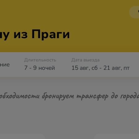
у из Праги
Длительность
Дата выезда
ние
7 - 9 ночей
15 авг
,
сб
-
21 авг
,
пт
обходимости бронируем трансфер до город