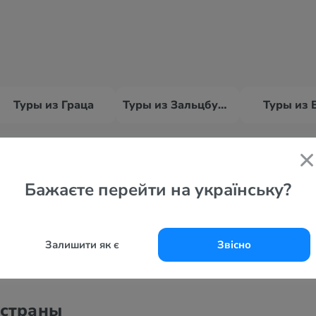
Туры из Граца
Туры из Зальцбурга
Туры из 
Все курорты
Бажаєте перейти на українську?
Залишити як є
Звісно
 страны