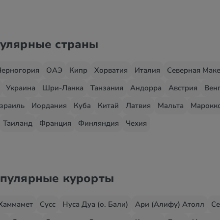
пулярные страны
Черногория
ОАЭ
Кипр
Хорватия
Италия
Северная Мак
Украина
Шри-Ланка
Танзания
Андорра
Австрия
Вен
зраиль
Иордания
Куба
Китай
Латвия
Мальта
Марокк
Таиланд
Франция
Финляндия
Чехия
опулярные курорты
Хаммамет
Сусс
Нуса Дуа (о. Бали)
Ари (Алифу) Атолл
Се