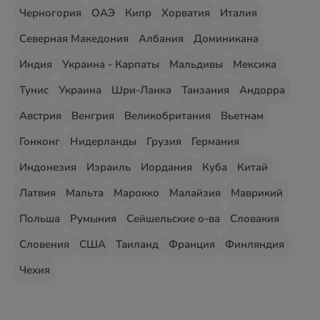
Черногория
ОАЭ
Кипр
Хорватия
Италия
Северная Македония
Албания
Доминикана
Индия
Украина - Карпаты
Мальдивы
Мексика
Тунис
Украина
Шри-Ланка
Танзания
Андорра
Австрия
Венгрия
Великобритания
Вьетнам
Гонконг
Нидерланды
Грузия
Германия
Индонезия
Израиль
Иордания
Куба
Китай
Латвия
Мальта
Марокко
Малайзия
Маврикий
Польша
Румыния
Сейшельские о-ва
Словакия
Словения
США
Таиланд
Франция
Финляндия
Чехия