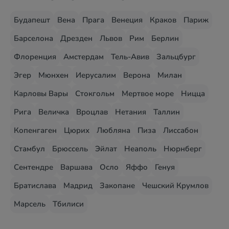
Будапешт
Вена
Прага
Венеция
Краков
Париж
Барселона
Дрезден
Львов
Рим
Берлин
Флоренция
Амстердам
Тель-Авив
Зальцбург
Эгер
Мюнхен
Иерусалим
Верона
Милан
Карловы Вары
Стокгольм
Мертвое море
Ницца
Рига
Величка
Вроцлав
Нетания
Таллин
Копенгаген
Цюрих
Любляна
Пиза
Лиссабон
Стамбул
Брюссель
Эйлат
Неаполь
Нюрнберг
Сентендре
Варшава
Осло
Яффо
Генуя
Братислава
Мадрид
Закопане
Чешский Крумлов
Марсель
Тбилиси