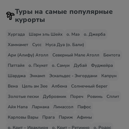
Туры на самые популярные
курорты
Хургада
Шарм эль Шейх
о. Маэ
о. Джерба
Хаммамет
Сусс
Нуса Дуа (о. Бали)
Ари (Алифу) Атолл
Северный Мале Атолл
Бентота
Паттайя
о. Пхукет
о. Самуи
Дубай
Фуджейра
Шарджа
Энкамп
Эскальдес - Энгордани
Капрун
Вена
Цель ам Зее
Албена
Солнечный берег
Золотые пески
Дубровник
Пореч
Ровинь
Сплит
Айя Напа
Ларнака
Лимассол
Пафос
Карловы Вары
Прага
Париж
Афины
о. Крит – Ираклион
о. Крит – Ретимно
о. Родос