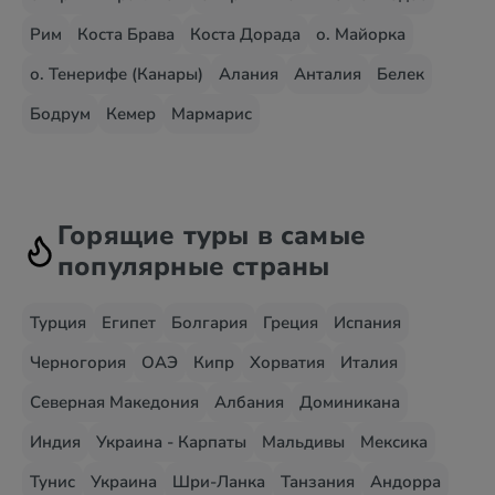
Рим
Коста Брава
Коста Дорада
о. Майорка
о. Тенерифе (Канары)
Алания
Анталия
Белек
Бодрум
Кемер
Мармарис
Горящие туры в самые
популярные страны
Турция
Египет
Болгария
Греция
Испания
Черногория
ОАЭ
Кипр
Хорватия
Италия
Северная Македония
Албания
Доминикана
Индия
Украина - Карпаты
Мальдивы
Мексика
Тунис
Украина
Шри-Ланка
Танзания
Андорра