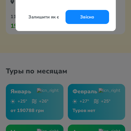
Куба, Варадеро
11 января
8 ночей
Все включено
Залишити як є
Звісно
190 788 грн
за 2-х с перелётом из Варшавы
Туры по месяцам
Январь
Февраль
+25°
+26°
+27°
+25°
от 190788 грн
Туров нет