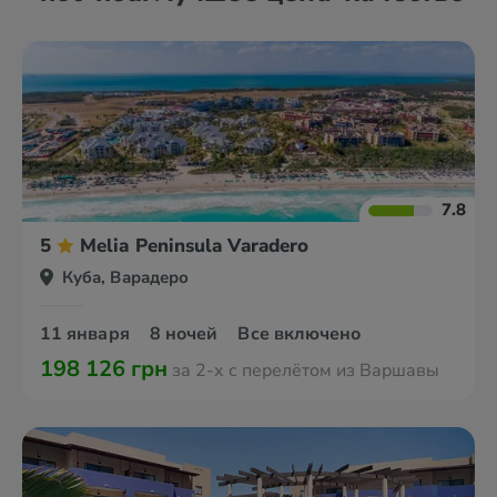
7.8
5
Melia Peninsula Varadero
Куба, Варадеро
11 января
8 ночей
Все включено
198 126 грн
за 2-х с перелётом из Варшавы