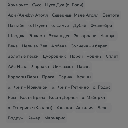
Хаммамет
Сусс
Нуса Дуа (о. Бали)
Ари (Алифу) Атолл
Северный Мале Атолл
Бентота
Паттайя
о. Пхукет
о. Самуи
Дубай
Фуджейра
Шарджа
Энкамп
Эскальдес - Энгордани
Капрун
Вена
Цель ам Зее
Албена
Солнечный берег
Золотые пески
Дубровник
Пореч
Ровинь
Сплит
Айя Напа
Ларнака
Лимассол
Пафос
Карловы Вары
Прага
Париж
Афины
о. Крит – Ираклион
о. Крит – Ретимно
о. Родос
Рим
Коста Брава
Коста Дорада
о. Майорка
о. Тенерифе (Канары)
Алания
Анталия
Белек
Бодрум
Кемер
Мармарис