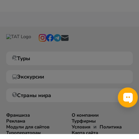
Туры
Экскурсии
Страны мира
Франшиза
О компании
Реклама
Турфирмы
и
Модули для сайтов
Условия
Политика
Туроператорам
Карта сайта
Экспорт информации