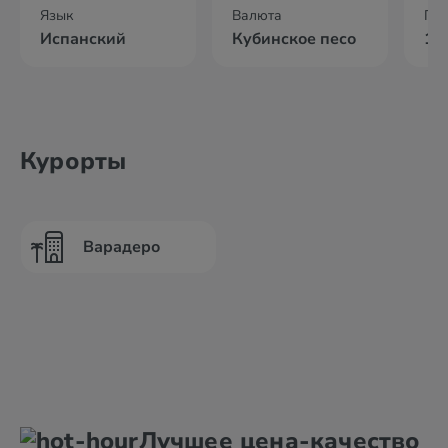
Язык
Валюта
По
Испанский
Кубинское песо
13
Курорты
Варадеро
Лучшее цена-качество