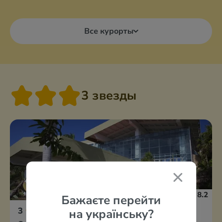
Все курорты
3 звезды
8.2
Бажаєте перейти
3
Starfish Varadero
на українську?