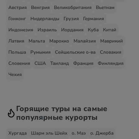
Австрия
Венгрия
Великобритания
Вьетнам
Гонконг
Нидерланды
Грузия
Германия
Индонезия
Израиль
Иордания
Куба
Китай
Латвия
Мальта
Марокко
Малайзия
Маврикий
Польша
Румыния
Сейшельские о-ва
Словакия
Словения
США
Таиланд
Франция
Финляндия
Чехия
Горящие туры на самые
популярные курорты
Хургада
Шарм эль Шейх
о. Маэ
о. Джерба