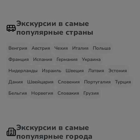
Экскурсии в самые
популярные страны
Венгрия
Австрия
Чехия
Италия
Польша
Франция
Испания
Германия
Украина
Нидерланды
Израиль
Швеция
Латвия
Эстония
Дания
Швейцария
Словения
Португалия
Турция
Бельгия
Норвегия
Словакия
Грузия
Экскурсии в самые
популярные города