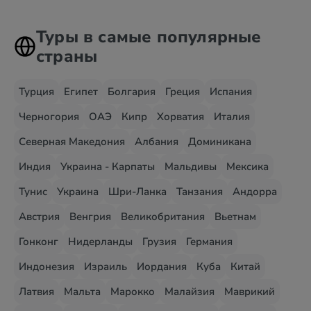
Туры в самые популярные
страны
Турция
Египет
Болгария
Греция
Испания
Черногория
ОАЭ
Кипр
Хорватия
Италия
Северная Македония
Албания
Доминикана
Индия
Украина - Карпаты
Мальдивы
Мексика
Тунис
Украина
Шри-Ланка
Танзания
Андорра
Австрия
Венгрия
Великобритания
Вьетнам
Гонконг
Нидерланды
Грузия
Германия
Индонезия
Израиль
Иордания
Куба
Китай
Латвия
Мальта
Марокко
Малайзия
Маврикий