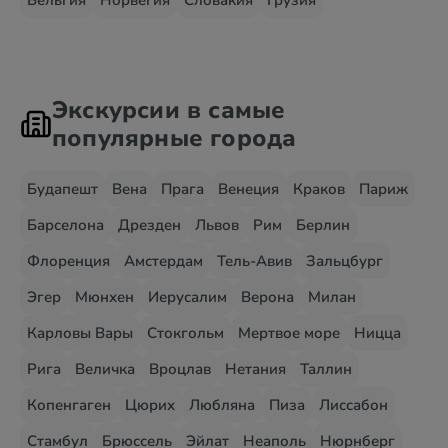
Бельгия
Норвегия
Словакия
Грузия
Экскурсии в самые
популярные города
Будапешт
Вена
Прага
Венеция
Краков
Париж
Барселона
Дрезден
Львов
Рим
Берлин
Флоренция
Амстердам
Тель-Авив
Зальцбург
Эгер
Мюнхен
Иерусалим
Верона
Милан
Карловы Вары
Стокгольм
Мертвое море
Ницца
Рига
Величка
Вроцлав
Нетания
Таллин
Копенгаген
Цюрих
Любляна
Пиза
Лиссабон
Стамбул
Брюссель
Эйлат
Неаполь
Нюрнберг