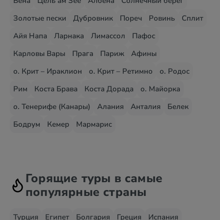
Вена
Цель ам Зее
Албена
Солнечный берег
Золотые пески
Дубровник
Пореч
Ровинь
Сплит
Айя Напа
Ларнака
Лимассол
Пафос
Карловы Вары
Прага
Париж
Афины
о. Крит – Ираклион
о. Крит – Ретимно
о. Родос
Рим
Коста Брава
Коста Дорада
о. Майорка
о. Тенерифе (Канары)
Алания
Анталия
Белек
Бодрум
Кемер
Мармарис
Горящие туры в самые
популярные страны
Турция
Египет
Болгария
Греция
Испания