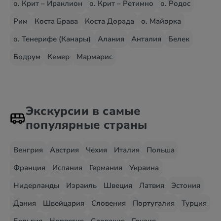
о. Крит – Ираклион
о. Крит – Ретимно
о. Родос
Рим
Коста Брава
Коста Дорада
о. Майорка
о. Тенерифе (Канары)
Алания
Анталия
Белек
Бодрум
Кемер
Мармарис
Экскурсии в самые
популярные страны
Венгрия
Австрия
Чехия
Италия
Польша
Франция
Испания
Германия
Украина
Нидерланды
Израиль
Швеция
Латвия
Эстония
Дания
Швейцария
Словения
Португалия
Турция