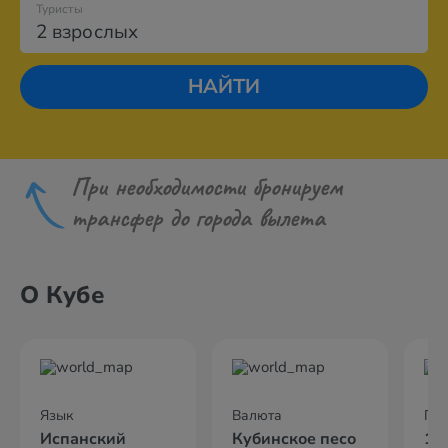
Туристы
2 взрослых
НАЙТИ
При необходимости бронируем
трансфер до города вылета
О Кубе
Язык
Валюта
По
Испанский
Кубинское песо
13