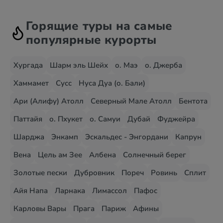
Горящие туры на самые
популярные курорты
Хургада
Шарм эль Шейх
о. Маэ
о. Джерба
Хаммамет
Сусс
Нуса Дуа (о. Бали)
Ари (Алифу) Атолл
Северный Мале Атолл
Бентота
Паттайя
о. Пхукет
о. Самуи
Дубай
Фуджейра
Шарджа
Энкамп
Эскальдес - Энгордани
Капрун
Вена
Цель ам Зее
Албена
Солнечный берег
Золотые пески
Дубровник
Пореч
Ровинь
Сплит
Айя Напа
Ларнака
Лимассол
Пафос
Карловы Вары
Прага
Париж
Афины