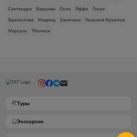
Сентендре
Варшава
Осло
Яффо
Генуя
Братислава
Мадрид
Закопане
Чешский Крумлов
Марсель
Тбилиси
Туры
Экскурсии