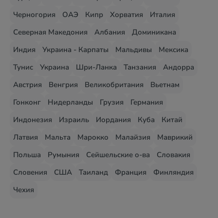
Черногория
ОАЭ
Кипр
Хорватия
Италия
Северная Македония
Албания
Доминикана
Индия
Украина - Карпаты
Мальдивы
Мексика
Тунис
Украина
Шри-Ланка
Танзания
Андорра
Австрия
Венгрия
Великобритания
Вьетнам
Гонконг
Нидерланды
Грузия
Германия
Индонезия
Израиль
Иордания
Куба
Китай
Латвия
Мальта
Марокко
Малайзия
Маврикий
Польша
Румыния
Сейшельские о-ва
Словакия
Словения
США
Таиланд
Франция
Финляндия
Чехия