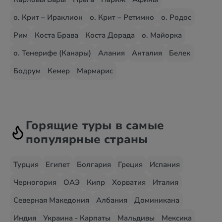
о. Крит – Ираклион
о. Крит – Ретимно
о. Родос
Рим
Коста Брава
Коста Дорада
о. Майорка
о. Тенерифе (Канары)
Алания
Анталия
Белек
Бодрум
Кемер
Мармарис
Горящие туры в самые
популярные страны
Турция
Египет
Болгария
Греция
Испания
Черногория
ОАЭ
Кипр
Хорватия
Италия
Северная Македония
Албания
Доминикана
Индия
Украина - Карпаты
Мальдивы
Мексика