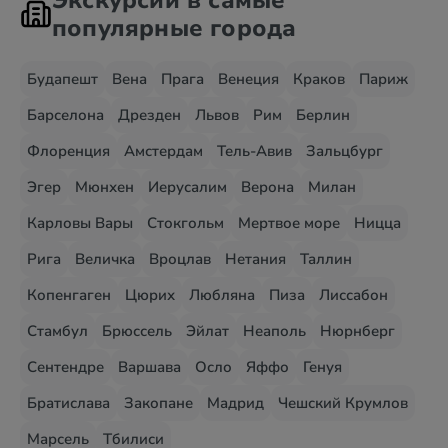
Экскурсии в самые
популярные города
Будапешт
Вена
Прага
Венеция
Краков
Париж
Барселона
Дрезден
Львов
Рим
Берлин
Флоренция
Амстердам
Тель-Авив
Зальцбург
Эгер
Мюнхен
Иерусалим
Верона
Милан
Карловы Вары
Стокгольм
Мертвое море
Ницца
Рига
Величка
Вроцлав
Нетания
Таллин
Копенгаген
Цюрих
Любляна
Пиза
Лиссабон
Стамбул
Брюссель
Эйлат
Неаполь
Нюрнберг
Сентендре
Варшава
Осло
Яффо
Генуя
Братислава
Закопане
Мадрид
Чешский Крумлов
Марсель
Тбилиси