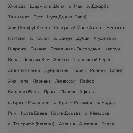
Хургада
Шарм эль Шейх
о. Маэ
о. Джерба
Хаммамет
Сусс
Нуса Дуа (о. Бали)
Ари (Алифу) Атолл
Северный Мале Атолл
Бентота
Паттайя
о. Пхукет
о. Самуи
Дубай
Фуджейра
Шарджа
Энкамп
Эскальдес - Энгордани
Капрун
Вена
Цель ам Зее
Албена
Солнечный берег
Золотые пески
Дубровник
Пореч
Ровинь
Сплит
Айя Напа
Ларнака
Лимассол
Пафос
Карловы Вары
Прага
Париж
Афины
о. Крит – Ираклион
о. Крит – Ретимно
о. Родос
Рим
Коста Брава
Коста Дорада
о. Майорка
о. Тенерифе (Канары)
Алания
Анталия
Белек