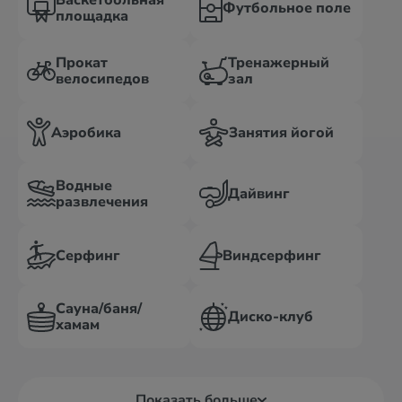
Баскетбольная
Футбольное поле
площадка
Прокат
Тренажерный
велосипедов
зал
Аэробика
Занятия йогой
Водные
Дайвинг
развлечения
Серфинг
Виндсерфинг
Сауна/баня/
Диско-клуб
хамам
Показать больше