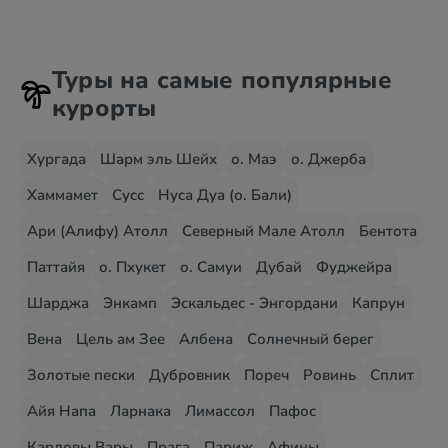
Туры на самые популярные
курорты
Хургада
Шарм эль Шейх
о. Маэ
о. Джерба
Хаммамет
Сусс
Нуса Дуа (о. Бали)
Ари (Алифу) Атолл
Северный Мале Атолл
Бентота
Паттайя
о. Пхукет
о. Самуи
Дубай
Фуджейра
Шарджа
Энкамп
Эскальдес - Энгордани
Капрун
Вена
Цель ам Зее
Албена
Солнечный берег
Золотые пески
Дубровник
Пореч
Ровинь
Сплит
Айя Напа
Ларнака
Лимассол
Пафос
Карловы Вары
Прага
Париж
Афины