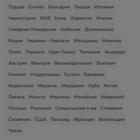
Турция
Египет
Болгария
Греция
Испания
Черногория
ОАЭ
Кипр
Хорватия
Италия
Северная Македония
Албания
Доминикана
Индия
Украина - Карпаты
Мальдивы
Мексика
Тунис
Украина
Шри-Ланка
Танзания
Андорра
Австрия
Венгрия
Великобритания
Вьетнам
Гонконг
Нидерланды
Грузия
Германия
Индонезия
Израиль
Иордания
Куба
Китай
Латвия
Мальта
Марокко
Малайзия
Маврикий
Польша
Румыния
Сейшельские о-ва
Словакия
Словения
США
Таиланд
Франция
Финляндия
Чехия