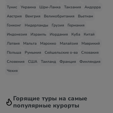
Тунис
Украина
Шри-Ланка
Танзания
Андорра
Австрия
Венгрия
Великобритания
Вьетнам
Гонконг
Нидерланды
Грузия
Германия
Индонезия
Израиль
Иордания
Куба
Китай
Латвия
Мальта
Марокко
Малайзия
Маврикий
Польша
Румыния
Сейшельские о-ва
Словакия
Словения
США
Таиланд
Франция
Финляндия
Чехия
Горящие туры на самые
популярные курорты