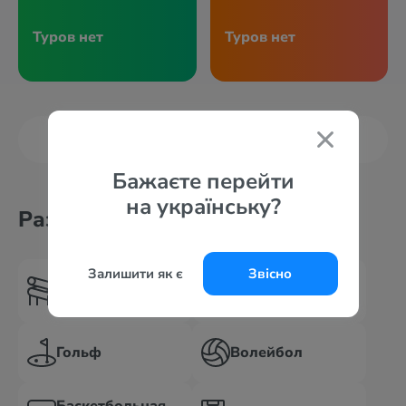
Туров нет
Туров нет
Показать больше
Бажаєте перейти
на українську?
Развлечения и спорт
Залишити як є
Звісно
Аквапарк или
Теннисный корт
горки
Гольф
Волейбол