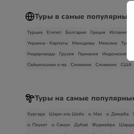
Туры в самые популярные
Турция
Египет
Болгария
Греция
Испания
Украина - Карпаты
Мальдивы
Мексика
Тунис
Нидерланды
Грузия
Германия
Индонезия
И
Сейшельские о-ва
Словакия
Словения
США
Туры на самые популярны
Хургада
Шарм эль Шейх
о. Маэ
о. Джерба
о. Пхукет
о. Самуи
Дубай
Фуджейра
Шард