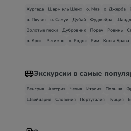
Хургада
Шарм эль Шейх
о. Маэ
о. Джерба
о. Пхукет
о. Самуи
Дубай
Фуджейра
Шард
Золотые пески
Дубровник
Пореч
Ровинь
С
о. Крит – Ретимно
о. Родос
Рим
Коста Брава
Экскурсии в самые попул
Венгрия
Австрия
Чехия
Италия
Польша
Ф
Швейцария
Словения
Португалия
Турция
Б