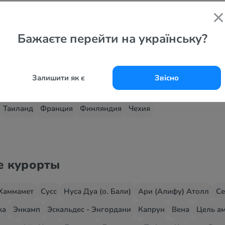
 страны
Бажаєте перейти на українську?
Черногория
ОАЭ
Кипр
Хорватия
Италия
Северная Мак
Украина
Шри-Ланка
Танзания
Андорра
Австрия
Вен
Залишити як є
Звісно
зраиль
Иордания
Куба
Китай
Латвия
Мальта
Марокк
Таиланд
Франция
Финляндия
Чехия
е курорты
Хаммамет
Сусс
Нуса Дуа (о. Бали)
Ари (Алифу) Атолл
Се
жа
Энкамп
Эскальдес - Энгордани
Капрун
Вена
Цель ам