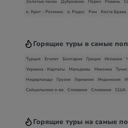
Золотые пески
Дубровник
Пореч
Ровинь
С
о. Крит – Ретимно
о. Родос
Рим
Коста Брава
Горящие туры в самые по
Турция
Египет
Болгария
Греция
Испания
Украина - Карпаты
Мальдивы
Мексика
Тунис
Нидерланды
Грузия
Германия
Индонезия
И
Сейшельские о-ва
Словакия
Словения
США
Горящие туры на самые п