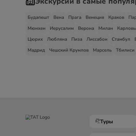
Экскурсии в самые попул
Будапешт
Вена
Прага
Венеция
Краков
Па
Мюнхен
Иерусалим
Верона
Милан
Карловы
Цюрих
Любляна
Пиза
Лиссабон
Стамбул
Мадрид
Чешский Крумлов
Марсель
Тбилиси
Туры