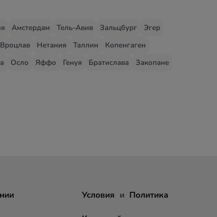
ия
Амстердам
Тель-Авив
Зальцбург
Эгер
Вроцлав
Нетания
Таллин
Копенгаген
а
Осло
Яффо
Генуя
Братислава
Закопане
нии
Условия
и
Политика