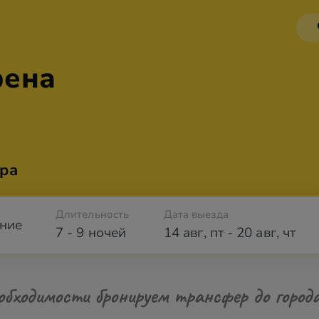
фена
ра
Длительность
Дата выезда
ние
7 - 9 ночей
14 авг
,
пт
-
20 авг
,
чт
обходимости бронируем трансфер до город