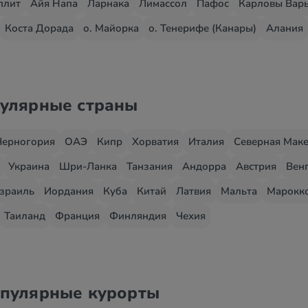
плит
Айя Напа
Ларнака
Лимассол
Пафос
Карловы Вар
Коста Дорада
о. Майорка
о. Тенерифе (Канары)
Алания
пулярные страны
Черногория
ОАЭ
Кипр
Хорватия
Италия
Северная Мак
Украина
Шри-Ланка
Танзания
Андорра
Австрия
Вен
зраиль
Иордания
Куба
Китай
Латвия
Мальта
Марокк
Таиланд
Франция
Финляндия
Чехия
опулярные курорты