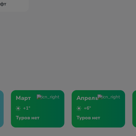
ифт
Март
Апрель
+1°
+6°
Туров нет
Туров нет