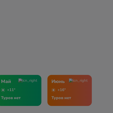
Май
Июнь
+11°
+16°
Туров нет
Туров нет