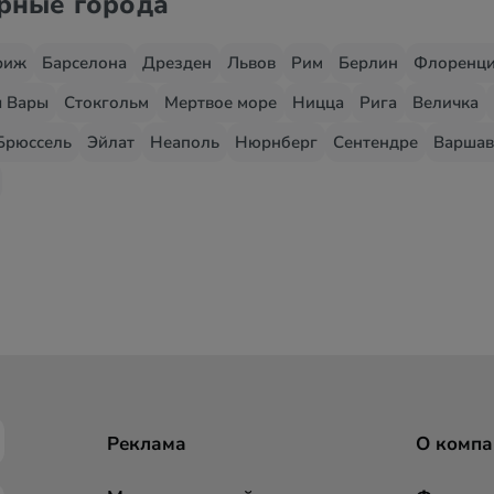
ярные города
риж
Барселона
Дрезден
Львов
Рим
Берлин
Флоренц
 Вары
Стокгольм
Мертвое море
Ницца
Рига
Величка
Брюссель
Эйлат
Неаполь
Нюрнберг
Сентендре
Варшав
Реклама
О компа