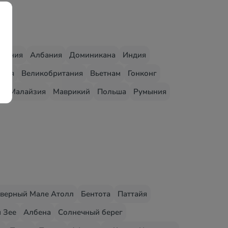
едония
Албания
Доминикана
Индия
грия
Великобритания
Вьетнам
Гонконг
о
Малайзия
Маврикий
Польша
Румыния
верный Мале Атолл
Бентота
Паттайя
 Зее
Албена
Солнечный берег