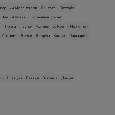
верный Мале Атолл
Бентота
Паттайя
 Зее
Албена
Солнечный берег
ы
Прага
Париж
Афины
о. Крит – Ираклион
Анталия
Белек
Бодрум
Кемер
Мармарис
ль
Швеция
Латвия
Эстония
Дания