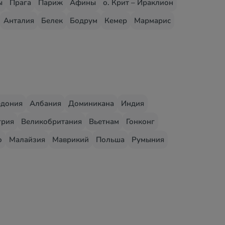
ы
Прага
Париж
Афины
о. Крит – Ираклион
Анталия
Белек
Бодрум
Кемер
Мармарис
едония
Албания
Доминикана
Индия
грия
Великобритания
Вьетнам
Гонконг
о
Малайзия
Маврикий
Польша
Румыния