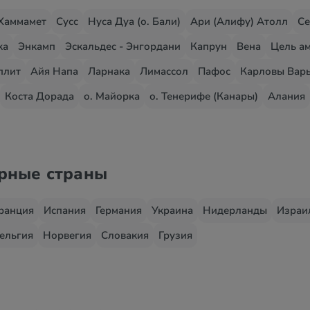
Хаммамет
Сусс
Нуса Дуа (о. Бали)
Ари (Алифу) Атолл
Се
жа
Энкамп
Эскальдес - Энгордани
Капрун
Вена
Цель ам
плит
Айя Напа
Ларнака
Лимассол
Пафос
Карловы Вар
Коста Дорада
о. Майорка
о. Тенерифе (Канары)
Алания
ярные страны
ранция
Испания
Германия
Украина
Нидерланды
Израи
ельгия
Норвегия
Словакия
Грузия