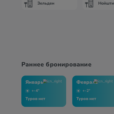
Зельден
Нойшт
Раннее бронирование
Январь
Февраль
+-4°
+-2°
Туров нет
Туров нет