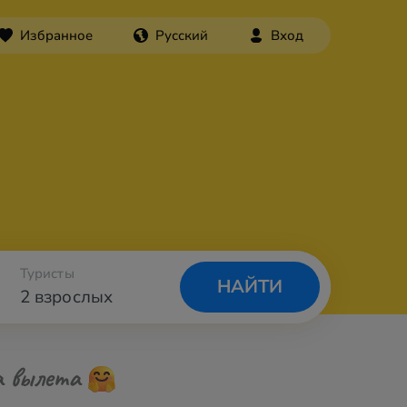
Избранное
Русский
Вход
Туристы
НАЙТИ
2 взрослых
а вылета