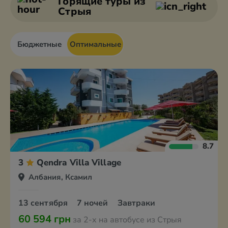
Горящие туры
из
Стрыя
Бюджетные
Оптимальные
8.7
3
Qendra Villa Village
Албания, Ксамил
13 сентября
7 ночей
Завтраки
60 594 грн
за 2-х на автобусе из Стрыя