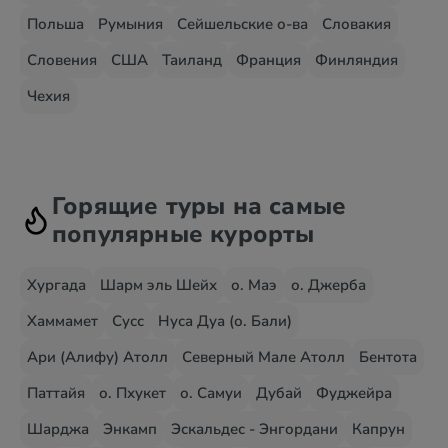
Польша
Румыния
Сейшельские о-ва
Словакия
Словения
США
Таиланд
Франция
Финляндия
Чехия
Горящие туры на самые
популярные курорты
Хургада
Шарм эль Шейх
о. Маэ
о. Джерба
Хаммамет
Сусс
Нуса Дуа (о. Бали)
Ари (Алифу) Атолл
Северный Мале Атолл
Бентота
Паттайя
о. Пхукет
о. Самуи
Дубай
Фуджейра
Шарджа
Энкамп
Эскальдес - Энгордани
Капрун