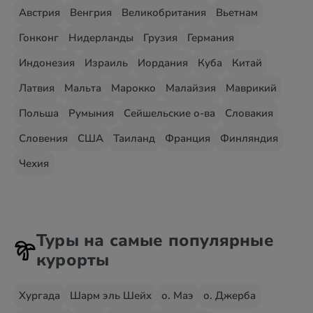
Австрия
Венгрия
Великобритания
Вьетнам
Гонконг
Нидерланды
Грузия
Германия
Индонезия
Израиль
Иордания
Куба
Китай
Латвия
Мальта
Марокко
Малайзия
Маврикий
Польша
Румыния
Сейшельские о-ва
Словакия
Словения
США
Таиланд
Франция
Финляндия
Чехия
Туры на самые популярные
курорты
Хургада
Шарм эль Шейх
о. Маэ
о. Джерба