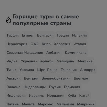
Горящие туры в самые
популярные страны
Турция
Египет
Болгария
Греция
Испания
Черногория
ОАЭ
Кипр
Хорватия
Италия
Северная Македония
Албания
Доминикана
Индия
Украина - Карпаты
Мальдивы
Мексика
Тунис
Украина
Шри-Ланка
Танзания
Андорра
Австрия
Венгрия
Великобритания
Вьетнам
Гонконг
Нидерланды
Грузия
Германия
Индонезия
Израиль
Иордания
Куба
Китай
Латвия
Мальта
Марокко
Малайзия
Маврикий