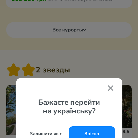
Все курорты
2 звезды
Бажаєте перейти
на українську?
9.5
Залишити як є
Звісно