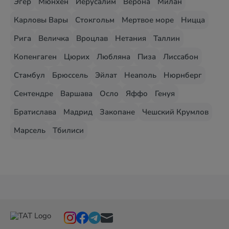
Эгер
Мюнхен
Иерусалим
Верона
Милан
Карловы Вары
Стокгольм
Мертвое море
Ницца
Рига
Величка
Вроцлав
Нетания
Таллин
Копенгаген
Цюрих
Любляна
Пиза
Лиссабон
Стамбул
Брюссель
Эйлат
Неаполь
Нюрнберг
Сентендре
Варшава
Осло
Яффо
Генуя
Братислава
Мадрид
Закопане
Чешский Крумлов
Марсель
Тбилиси