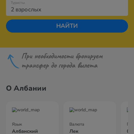
Туристы
2 взрослых
НАЙТИ
При необходимости бронируем
трансфер до города вылета
О Албании
Язык
Валюта
По
Албанский
Лек
02