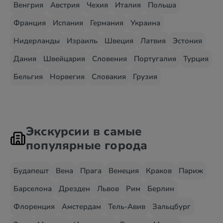
Венгрия
Австрия
Чехия
Италия
Польша
Франция
Испания
Германия
Украина
Нидерланды
Израиль
Швеция
Латвия
Эстония
Дания
Швейцария
Словения
Португалия
Турция
Бельгия
Норвегия
Словакия
Грузия
Экскурсии в самые
популярные города
Будапешт
Вена
Прага
Венеция
Краков
Париж
Барселона
Дрезден
Львов
Рим
Берлин
Флоренция
Амстердам
Тель-Авив
Зальцбург