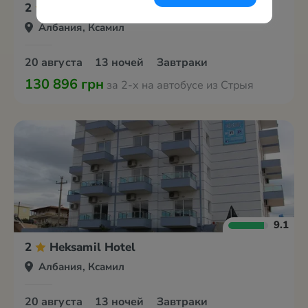
2
Joni Apartment
Албания, Ксамил
20 августа
13 ночей
Завтраки
130 896 грн
за 2-х на автобусе из Стрыя
9.1
2
Heksamil Hotel
Албания, Ксамил
20 августа
13 ночей
Завтраки