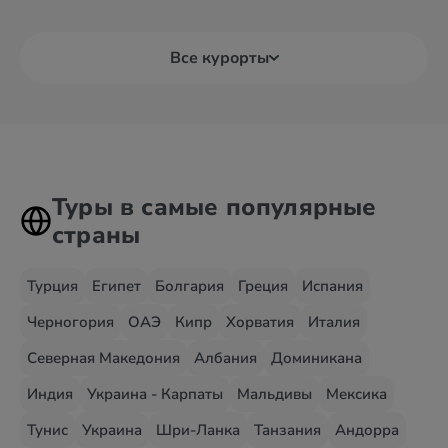
Все курорты
Туры в самые популярные
страны
Турция
Египет
Болгария
Греция
Испания
Черногория
ОАЭ
Кипр
Хорватия
Италия
Северная Македония
Албания
Доминикана
Индия
Украина - Карпаты
Мальдивы
Мексика
Тунис
Украина
Шри-Ланка
Танзания
Андорра