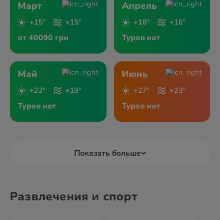
Март
Апрель
+15°
+15°
+18°
+16°
от 40090 грн
Туров нет
Май
Июнь
+22°
+19°
+27°
+23°
Туров нет
Туров нет
Показать больше
Развлечения и спорт