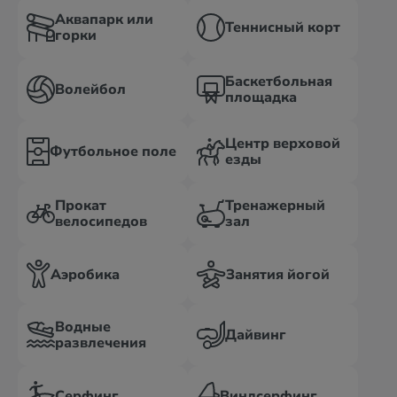
Аквапарк или
Теннисный корт
горки
Баскетбольная
Волейбол
площадка
Центр верховой
Футбольное поле
езды
Прокат
Тренажерный
велосипедов
зал
Аэробика
Занятия йогой
Водные
Дайвинг
развлечения
Серфинг
Виндсерфинг