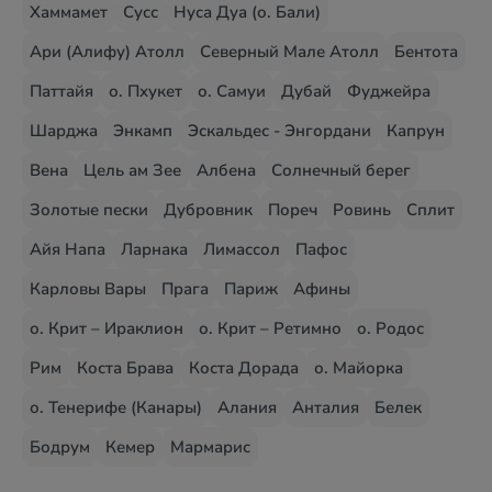
Хаммамет
Сусс
Нуса Дуа (о. Бали)
Ари (Алифу) Атолл
Северный Мале Атолл
Бентота
Паттайя
о. Пхукет
о. Самуи
Дубай
Фуджейра
Шарджа
Энкамп
Эскальдес - Энгордани
Капрун
Вена
Цель ам Зее
Албена
Солнечный берег
Золотые пески
Дубровник
Пореч
Ровинь
Сплит
Айя Напа
Ларнака
Лимассол
Пафос
Карловы Вары
Прага
Париж
Афины
о. Крит – Ираклион
о. Крит – Ретимно
о. Родос
Рим
Коста Брава
Коста Дорада
о. Майорка
о. Тенерифе (Канары)
Алания
Анталия
Белек
Бодрум
Кемер
Мармарис