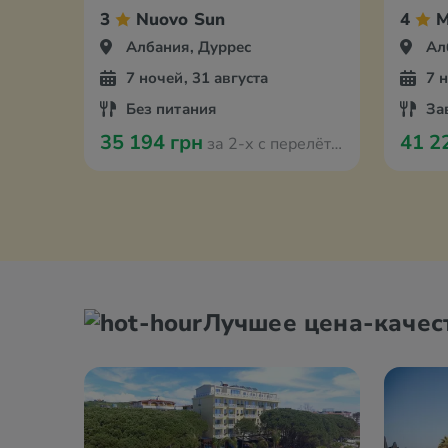
3
Nuovo Sun
4
M
Албания, Дуррес
Ал
7 ночей, 31 августа
7 
Без питания
За
35 194 грн
41 2
за 2-х с перелётом из Вроцлава
Лучшее цена-качес