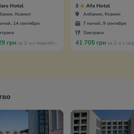
are Hotel
3
Afa Hotel
бания, Ксамил
Албания, Ксамил
ночей, 14 сентября
7 ночей, 9 сентября
втраки
Завтраки
29 грн
41 705 грн
за 2-х с перелётом из Вроцлава
за 2-х с перелётом из
тво