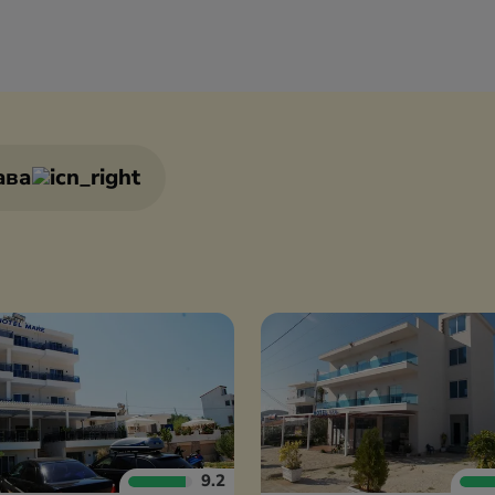
ава
9.2