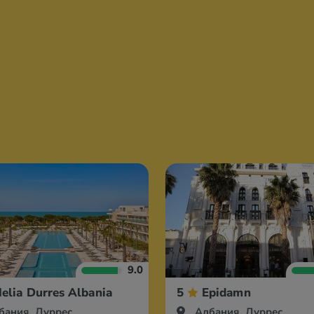
9.0
elia Durres Albania
5
Epidamn
бания, Дуррес
Албания, Дуррес