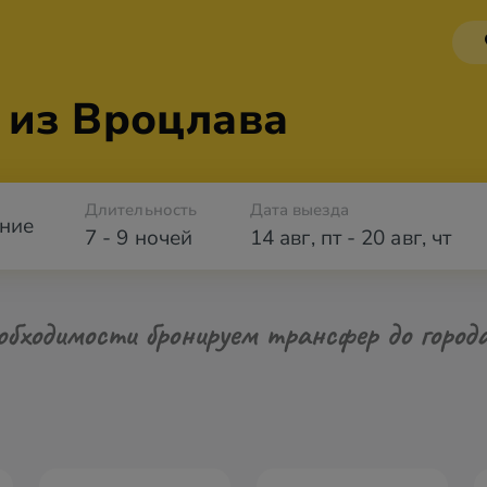
 из Вроцлава
Длительность
Дата выезда
ние
7 - 9 ночей
14 авг
,
пт
-
20 авг
,
чт
обходимости бронируем трансфер до город