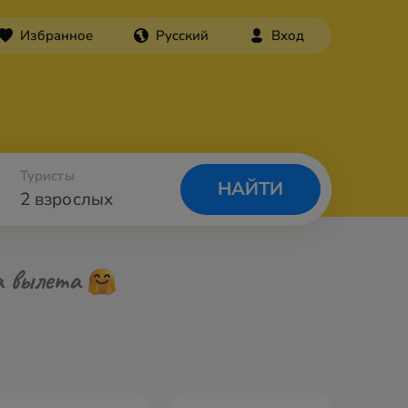
Избранное
Русский
Вход
Туристы
НАЙТИ
2 взрослых
а вылета