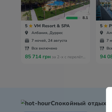
8.1
5
VM Resort & SPA
5
P
Албания, Дуррес
Ал
7 ночей, 24 августа
7 
Все включено
Вс
85 714 грн
94 0
за 2-х с перелётом из Вроцлава
Спокойный отдых