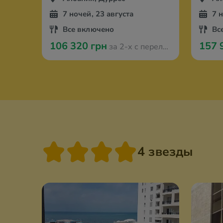
7 ночей, 23 августа
7 
Все включено
Вс
106 320 грн
157 
за 2-х с перелётом из Вроцлава
4 звезды