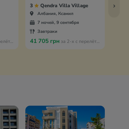
3
Qendra Villa Village
3
Албания, Ксамил
Ал
7 ночей, 9 сентября
7 
Завтраки
За
41 705 грн
41 7
 Вроцлава
за 2-х с перелётом из Вроцлава