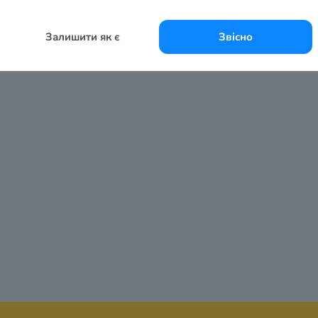
Залишити як є
Звісно