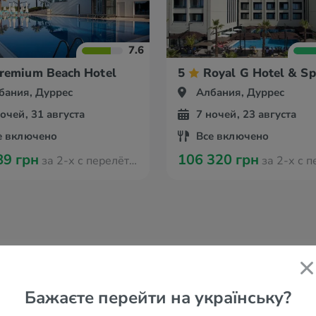
7.6
remium Beach Hotel
5
Royal G Hotel & Sp
бания, Дуррес
Албания, Дуррес
ночей, 31 августа
7 ночей, 23 августа
е включено
Все включено
89 грн
106 320 грн
за 2-х с перелётом из Вроцлава
за 2-х с перелётом из
Бажаєте перейти на українську?