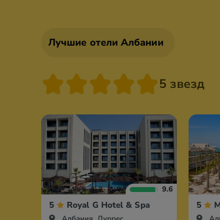
Лучшие отели Албании
5 звезд
9.6
5
Royal G Hotel & Spa
5
M
Албания, Дуррес
Ал