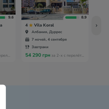
9.6
8.9
a
4
Vila Koral
5
Албания, Дуррес
Ал
7 ночей, 4 сентября
7 
Завтраки
Вс
54 290 грн
95 5
 Вроцлава
за 2-х с перелётом из Вроцлава