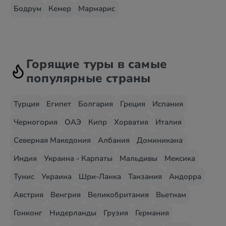
Бодрум
Кемер
Мармарис
Горящие туры в самые
популярные страны
Турция
Египет
Болгария
Греция
Испания
Черногория
ОАЭ
Кипр
Хорватия
Италия
Северная Македония
Албания
Доминикана
Индия
Украина - Карпаты
Мальдивы
Мексика
Тунис
Украина
Шри-Ланка
Танзания
Андорра
Австрия
Венгрия
Великобритания
Вьетнам
Гонконг
Нидерланды
Грузия
Германия