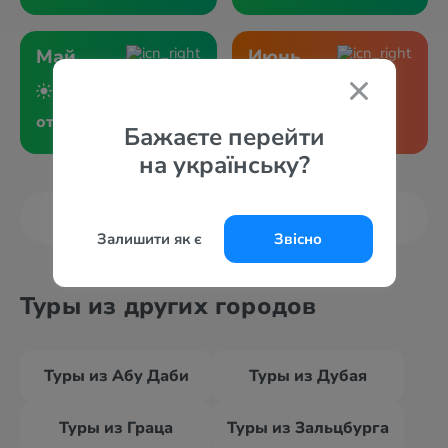
Май
Июнь
+23°
+19°
+28°
+23°
от 68906 грн
от 73114 грн
Бажаєте перейти
на українську?
Показать больше
Залишити як є
Звісно
Туры из других городов
Туры из Абу Даби
Туры из Дубая
Туры из Граца
Туры из Зальцбурга