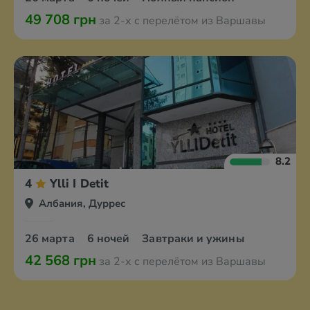
49 708 грн
за 2-х с перелётом из Варшавы
8.2
4
Ylli I Detit
Албания, Дуррес
26 марта
6 ночей
Завтраки и ужины
42 568 грн
за 2-х с перелётом из Варшавы