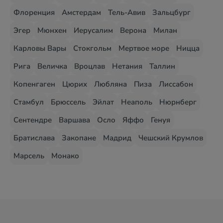
Флоренция
Амстердам
Тель-Авив
Зальцбург
Эгер
Мюнхен
Иерусалим
Верона
Милан
Карловы Вары
Стокгольм
Мертвое море
Ницца
Рига
Величка
Вроцлав
Нетания
Таллин
Копенгаген
Цюрих
Любляна
Пиза
Лиссабон
Стамбул
Брюссель
Эйлат
Неаполь
Нюрнберг
Сентендре
Варшава
Осло
Яффо
Генуя
Братислава
Закопане
Мадрид
Чешский Крумлов
Марсель
Монако