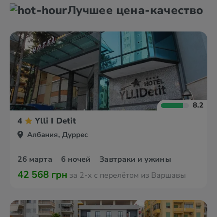
Берат
Дуррес
Лучшее цена-качество
Влера
Ксамил
8.2
4
Ylli I Detit
Албания, Дуррес
26 марта
6 ночей
Завтраки и ужины
42 568 грн
за 2-х с перелётом из Варшавы