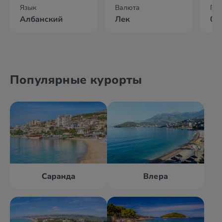
Язык
Валюта
По
Албанский
Лек
02
Популярные курорты
Саранда
Влера