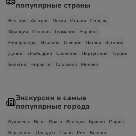
популярные страны
Венгрия
Австрия
Чехия
Италия
Польша
Франция
Испания
Германия
Украина
Нидерланды
Израиль
Швеция
Латвия
Эстония
Дания
Швейцария
Словения
Португалия
Турция
Бельгия
Норвегия
Словакия
Монако
Экскурсии в самые
популярные города
Будапешт
Вена
Прага
Венеция
Краков
Париж
Барселона
Дрезден
Львов
Рим
Берлин