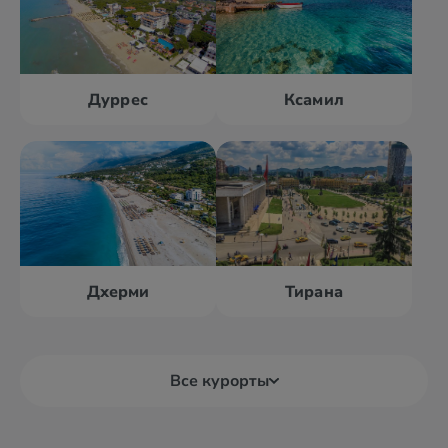
Дуррес
Ксамил
Дхерми
Тирана
Все курорты