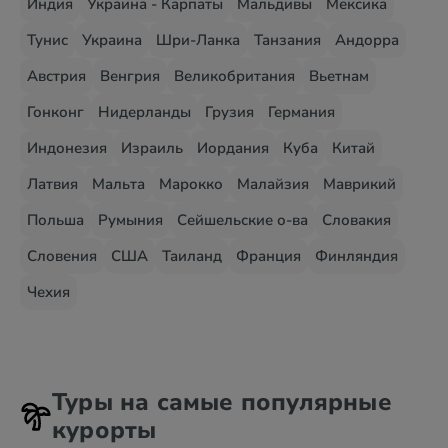
Индия
Украина - Карпаты
Мальдивы
Мексика
Тунис
Украина
Шри-Ланка
Танзания
Андорра
Австрия
Венгрия
Великобритания
Вьетнам
Гонконг
Нидерланды
Грузия
Германия
Индонезия
Израиль
Иордания
Куба
Китай
Латвия
Мальта
Марокко
Малайзия
Маврикий
Польша
Румыния
Сейшельские о-ва
Словакия
Словения
США
Таиланд
Франция
Финляндия
Чехия
Туры на самые популярные
курорты