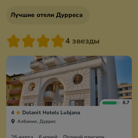
Лучшие отели Дурреса
4 звезды
8.7
4
Dolanit Hotels Lubjana
Албания, Дуррес
26 марта
6 ночей
Полный пансион