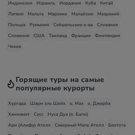
Индонезия
Израиль
Иордания
Куба
Китай
Латвия
Мальта
Марокко
Малайзия
Маврикий
Польша
Румыния
Сейшельские о-ва
Словакия
Словения
США
Таиланд
Франция
Финляндия
Чехия
Горящие туры на самые
популярные курорты
Хургада
Шарм эль Шейх
о. Маэ
о. Джерба
Хаммамет
Сусс
Нуса Дуа (о. Бали)
Ари (Алифу) Атолл
Северный Мале Атолл
Бентота