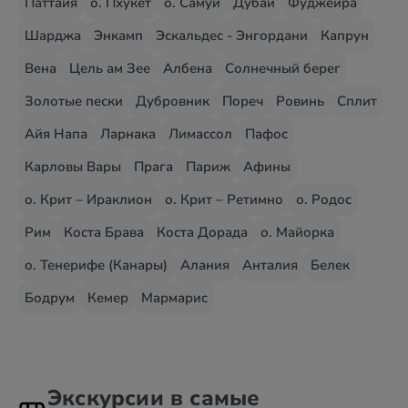
Паттайя
о. Пхукет
о. Самуи
Дубай
Фуджейра
Шарджа
Энкамп
Эскальдес - Энгордани
Капрун
Вена
Цель ам Зее
Албена
Солнечный берег
Золотые пески
Дубровник
Пореч
Ровинь
Сплит
Айя Напа
Ларнака
Лимассол
Пафос
Карловы Вары
Прага
Париж
Афины
о. Крит – Ираклион
о. Крит – Ретимно
о. Родос
Рим
Коста Брава
Коста Дорада
о. Майорка
о. Тенерифе (Канары)
Алания
Анталия
Белек
Бодрум
Кемер
Мармарис
Экскурсии в самые