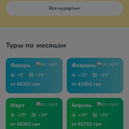
Все курорты
Туры по месяцам
Январь
Февраль
+9°
+15°
+11°
+14°
от 40352 грн
от 41091 грн
Март
Апрель
+15°
+14°
+19°
+16°
от 40352 грн
от 62752 грн