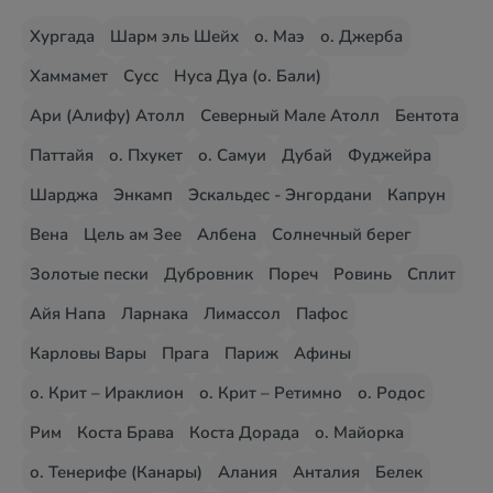
Хургада
Шарм эль Шейх
о. Маэ
о. Джерба
Хаммамет
Сусс
Нуса Дуа (о. Бали)
Ари (Алифу) Атолл
Северный Мале Атолл
Бентота
Паттайя
о. Пхукет
о. Самуи
Дубай
Фуджейра
Шарджа
Энкамп
Эскальдес - Энгордани
Капрун
Вена
Цель ам Зее
Албена
Солнечный берег
Золотые пески
Дубровник
Пореч
Ровинь
Сплит
Айя Напа
Ларнака
Лимассол
Пафос
Карловы Вары
Прага
Париж
Афины
о. Крит – Ираклион
о. Крит – Ретимно
о. Родос
Рим
Коста Брава
Коста Дорада
о. Майорка
о. Тенерифе (Канары)
Алания
Анталия
Белек