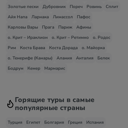
Золотые пески
Дубровник
Пореч
Ровинь
Сплит
Айя Напа
Ларнака
Лимассол
Пафос
Карловы Вары
Прага
Париж
Афины
о. Крит – Ираклион
о. Крит – Ретимно
о. Родос
Рим
Коста Брава
Коста Дорада
о. Майорка
о. Тенерифе (Канары)
Алания
Анталия
Белек
Бодрум
Кемер
Мармарис
Горящие туры в самые
популярные страны
Турция
Египет
Болгария
Греция
Испания