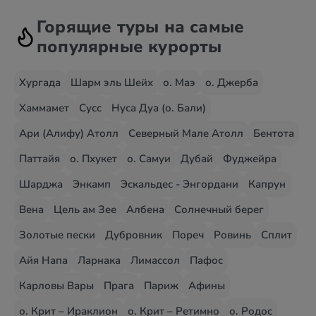
Горящие туры на самые
популярные курорты
Хургада
Шарм эль Шейх
о. Маэ
о. Джерба
Хаммамет
Сусс
Нуса Дуа (о. Бали)
Ари (Алифу) Атолл
Северный Мале Атолл
Бентота
Паттайя
о. Пхукет
о. Самуи
Дубай
Фуджейра
Шарджа
Энкамп
Эскальдес - Энгордани
Капрун
Вена
Цель ам Зее
Албена
Солнечный берег
Золотые пески
Дубровник
Пореч
Ровинь
Сплит
Айя Напа
Ларнака
Лимассол
Пафос
Карловы Вары
Прага
Париж
Афины
о. Крит – Ираклион
о. Крит – Ретимно
о. Родос