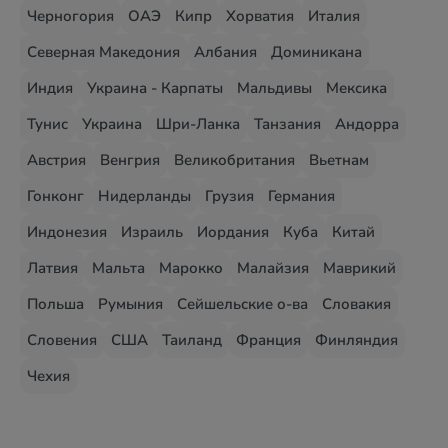
Черногория
ОАЭ
Кипр
Хорватия
Италия
Северная Македония
Албания
Доминикана
Индия
Украина - Карпаты
Мальдивы
Мексика
Тунис
Украина
Шри-Ланка
Танзания
Андорра
Австрия
Венгрия
Великобритания
Вьетнам
Гонконг
Нидерланды
Грузия
Германия
Индонезия
Израиль
Иордания
Куба
Китай
Латвия
Мальта
Марокко
Малайзия
Маврикий
Польша
Румыния
Сейшельские о-ва
Словакия
Словения
США
Таиланд
Франция
Финляндия
Чехия