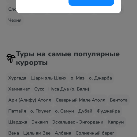
Словения
США
Таиланд
Франция
Финляндия
Чехия
Туры на самые популярные
курорты
Хургада
Шарм эль Шейх
о. Маэ
о. Джерба
Хаммамет
Сусс
Нуса Дуа (о. Бали)
Ари (Алифу) Атолл
Северный Мале Атолл
Бентота
Паттайя
о. Пхукет
о. Самуи
Дубай
Фуджейра
Шарджа
Энкамп
Эскальдес - Энгордани
Капрун
Вена
Цель ам Зее
Албена
Солнечный берег