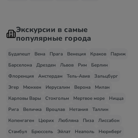
Экскурсии в самые
популярные города
Будапешт
Вена
Прага
Венеция
Краков
Париж
Барселона
Дрезден
Львов
Рим
Берлин
Флоренция
Амстердам
Тель-Авив
Зальцбург
Эгер
Мюнхен
Иерусалим
Верона
Милан
Карловы Вары
Стокгольм
Мертвое море
Ницца
Рига
Величка
Вроцлав
Нетания
Таллин
Копенгаген
Цюрих
Любляна
Пиза
Лиссабон
Стамбул
Брюссель
Эйлат
Неаполь
Нюрнберг