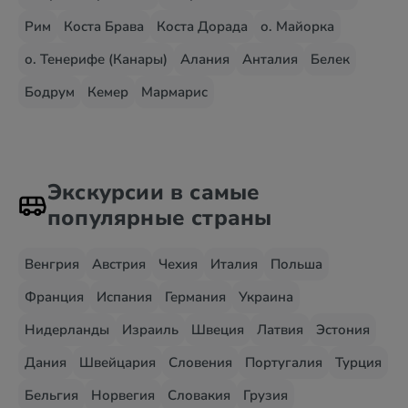
Рим
Коста Брава
Коста Дорада
о. Майорка
о. Тенерифе (Канары)
Алания
Анталия
Белек
Бодрум
Кемер
Мармарис
Экскурсии в самые
популярные страны
Венгрия
Австрия
Чехия
Италия
Польша
Франция
Испания
Германия
Украина
Нидерланды
Израиль
Швеция
Латвия
Эстония
Дания
Швейцария
Словения
Португалия
Турция
Бельгия
Норвегия
Словакия
Грузия