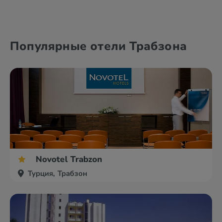
Алания
Анталия
Популярные отели Трабзона
Анкара
Белек
Novotel Trabzon
Турция, Трабзон