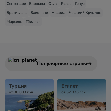
Сентендре
Варшава
Осло
Яффо
Генуя
Братислава
Закопане
Мадрид
Чешский Крумлов
Марсель
Тбилиси
Популярные страны
Турция
Египет
от 38 083 грн
от 52 376 грн