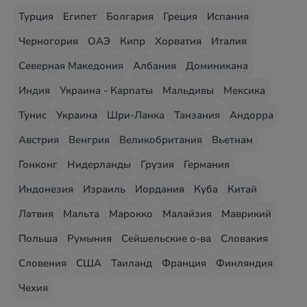
Турция
Египет
Болгария
Греция
Испания
Черногория
ОАЭ
Кипр
Хорватия
Италия
Северная Македония
Албания
Доминикана
Индия
Украина - Карпаты
Мальдивы
Мексика
Тунис
Украина
Шри-Ланка
Танзания
Андорра
Австрия
Венгрия
Великобритания
Вьетнам
Гонконг
Нидерланды
Грузия
Германия
Индонезия
Израиль
Иордания
Куба
Китай
Латвия
Мальта
Марокко
Малайзия
Маврикий
Польша
Румыния
Сейшельские о-ва
Словакия
Словения
США
Таиланд
Франция
Финляндия
Чехия