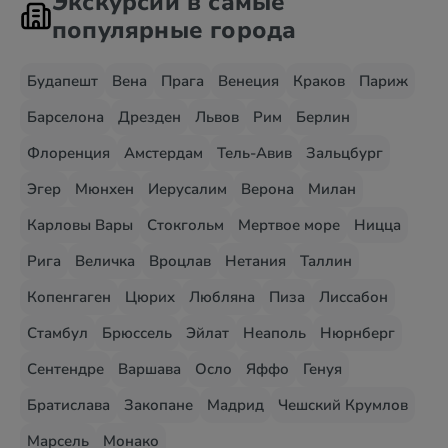
Экскурсии в самые
популярные города
Будапешт
Вена
Прага
Венеция
Краков
Париж
Барселона
Дрезден
Львов
Рим
Берлин
Флоренция
Амстердам
Тель-Авив
Зальцбург
Эгер
Мюнхен
Иерусалим
Верона
Милан
Карловы Вары
Стокгольм
Мертвое море
Ницца
Рига
Величка
Вроцлав
Нетания
Таллин
Копенгаген
Цюрих
Любляна
Пиза
Лиссабон
Стамбул
Брюссель
Эйлат
Неаполь
Нюрнберг
Сентендре
Варшава
Осло
Яффо
Генуя
Братислава
Закопане
Мадрид
Чешский Крумлов
Марсель
Монако