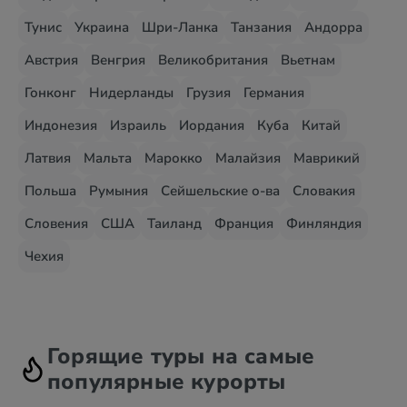
Тунис
Украина
Шри-Ланка
Танзания
Андорра
Австрия
Венгрия
Великобритания
Вьетнам
Гонконг
Нидерланды
Грузия
Германия
Индонезия
Израиль
Иордания
Куба
Китай
Латвия
Мальта
Марокко
Малайзия
Маврикий
Польша
Румыния
Сейшельские о-ва
Словакия
Словения
США
Таиланд
Франция
Финляндия
Чехия
Горящие туры на самые
популярные курорты