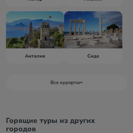
Анталия
Сиде
Все курорты
Алания
Анталия
Горящие туры из других
Анкара
Белек
городов