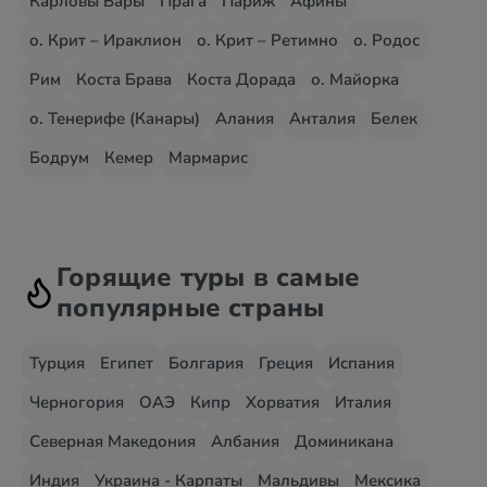
Карловы Вары
Прага
Париж
Афины
о. Крит – Ираклион
о. Крит – Ретимно
о. Родос
Рим
Коста Брава
Коста Дорада
о. Майорка
о. Тенерифе (Канары)
Алания
Анталия
Белек
Бодрум
Кемер
Мармарис
Горящие туры в самые
популярные страны
Турция
Египет
Болгария
Греция
Испания
Черногория
ОАЭ
Кипр
Хорватия
Италия
Северная Македония
Албания
Доминикана
Индия
Украина - Карпаты
Мальдивы
Мексика