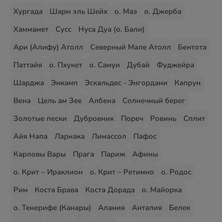
Хургада
Шарм эль Шейх
о. Маэ
о. Джерба
Хаммамет
Сусс
Нуса Дуа (о. Бали)
Ари (Алифу) Атолл
Северный Мале Атолл
Бентота
Паттайя
о. Пхукет
о. Самуи
Дубай
Фуджейра
Шарджа
Энкамп
Эскальдес - Энгордани
Капрун
Вена
Цель ам Зее
Албена
Солнечный берег
Золотые пески
Дубровник
Пореч
Ровинь
Сплит
Айя Напа
Ларнака
Лимассол
Пафос
Карловы Вары
Прага
Париж
Афины
о. Крит – Ираклион
о. Крит – Ретимно
о. Родос
Рим
Коста Брава
Коста Дорада
о. Майорка
о. Тенерифе (Канары)
Алания
Анталия
Белек