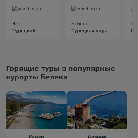
Язык
Валюта
По
Турецкий
Турецкая лира
02
Горящие туры в популярные
курорты Белека
Кемер
Алания