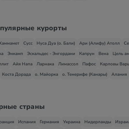
опулярные курорты
Хаммамет
Сусс
Нуса Дуа (о. Бали)
Ари (Алифу) Атолл
Се
жа
Энкамп
Эскальдес - Энгордани
Капрун
Вена
Цель ам
плит
Айя Напа
Ларнака
Лимассол
Пафос
Карловы Вар
Коста Дорада
о. Майорка
о. Тенерифе (Канары)
Алания
ярные страны
ранция
Испания
Германия
Украина
Нидерланды
Израи