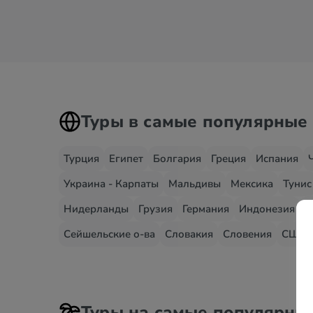
Туры в самые популярные
Турция
Египет
Болгария
Греция
Испания
Украина - Карпаты
Мальдивы
Мексика
Тунис
Нидерланды
Грузия
Германия
Индонезия
И
Сейшельские о-ва
Словакия
Словения
США
Туры на самые популярны