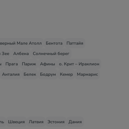
верный Мале Атолл
Бентота
Паттайя
 Зее
Албена
Солнечный берег
ы
Прага
Париж
Афины
о. Крит – Ираклион
Анталия
Белек
Бодрум
Кемер
Мармарис
ль
Швеция
Латвия
Эстония
Дания