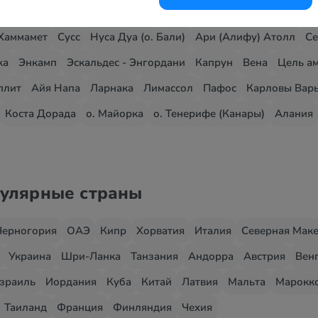
Хаммамет
Сусс
Нуса Дуа (о. Бали)
Ари (Алифу) Атолл
Се
жа
Энкамп
Эскальдес - Энгордани
Капрун
Вена
Цель ам
плит
Айя Напа
Ларнака
Лимассол
Пафос
Карловы Вар
Коста Дорада
о. Майорка
о. Тенерифе (Канары)
Алания
пулярные страны
Черногория
ОАЭ
Кипр
Хорватия
Италия
Северная Мак
Украина
Шри-Ланка
Танзания
Андорра
Австрия
Вен
зраиль
Иордания
Куба
Китай
Латвия
Мальта
Марокк
Таиланд
Франция
Финляндия
Чехия