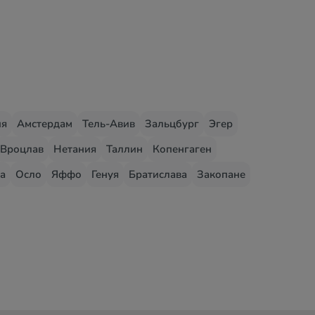
ия
Амстердам
Тель-Авив
Зальцбург
Эгер
Вроцлав
Нетания
Таллин
Копенгаген
а
Осло
Яффо
Генуя
Братислава
Закопане