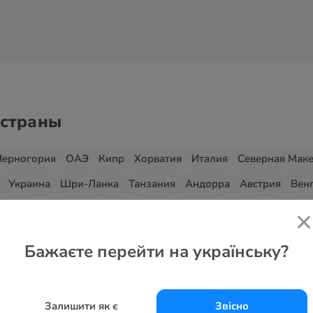
 страны
Черногория
ОАЭ
Кипр
Хорватия
Италия
Северная Мак
Украина
Шри-Ланка
Танзания
Андорра
Австрия
Вен
зраиль
Иордания
Куба
Китай
Латвия
Мальта
Марокк
Таиланд
Франция
Финляндия
Чехия
Бажаєте перейти на українську?
Залишити як є
Звісно
е курорты