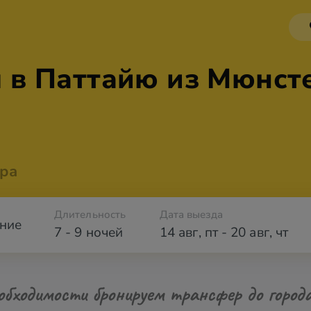
 в Паттайю из Мюнст
ра
Длительность
Дата выезда
ние
7 - 9 ночей
14 авг
,
пт
-
20 авг
,
чт
обходимости бронируем трансфер до город