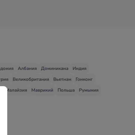
едония
Албания
Доминикана
Индия
грия
Великобритания
Вьетнам
Гонконг
о
Малайзия
Маврикий
Польша
Румыния