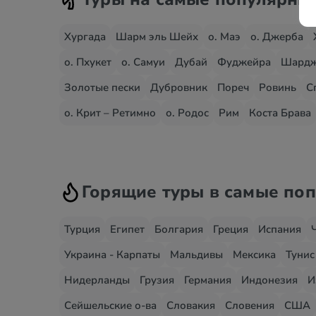
Хургада
Шарм эль Шейх
о. Маэ
о. Джерба
о. Пхукет
о. Самуи
Дубай
Фуджейра
Шард
Золотые пески
Дубровник
Пореч
Ровинь
С
о. Крит – Ретимно
о. Родос
Рим
Коста Брава
Горящие туры в самые по
Турция
Египет
Болгария
Греция
Испания
Украина - Карпаты
Мальдивы
Мексика
Тунис
Нидерланды
Грузия
Германия
Индонезия
И
Сейшельские о-ва
Словакия
Словения
США