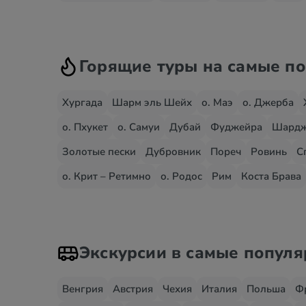
Горящие туры на самые п
Хургада
Шарм эль Шейх
о. Маэ
о. Джерба
о. Пхукет
о. Самуи
Дубай
Фуджейра
Шард
Золотые пески
Дубровник
Пореч
Ровинь
С
о. Крит – Ретимно
о. Родос
Рим
Коста Брава
Экскурсии в самые попул
Венгрия
Австрия
Чехия
Италия
Польша
Ф