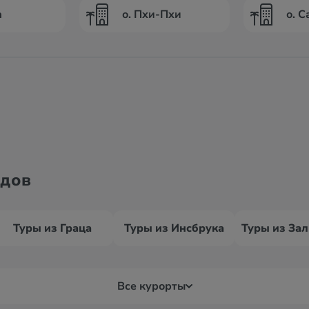
а
о. Пхи-Пхи
о. С
одов
Туры из Граца
Туры из Инсбрука
Все курорты