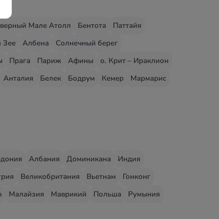
верный Мале Атолл
Бентота
Паттайя
 Зее
Албена
Солнечный берег
ы
Прага
Париж
Афины
о. Крит – Ираклион
Анталия
Белек
Бодрум
Кемер
Мармарис
едония
Албания
Доминикана
Индия
грия
Великобритания
Вьетнам
Гонконг
о
Малайзия
Маврикий
Польша
Румыния