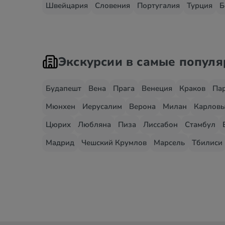
Швейцария
Словения
Португалия
Турция
Б
Экскурсии в самые попул
Будапешт
Вена
Прага
Венеция
Краков
Па
Мюнхен
Иерусалим
Верона
Милан
Карловы
Цюрих
Любляна
Пиза
Лиссабон
Стамбул
Мадрид
Чешский Крумлов
Марсель
Тбилиси