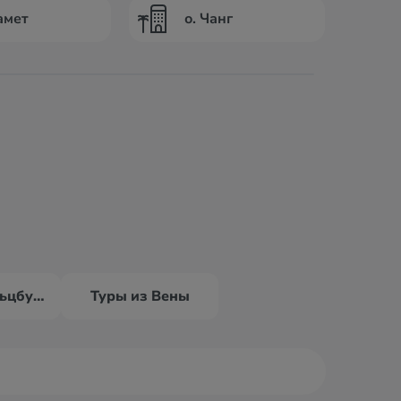
амет
о. Чанг
Туры из Зальцбурга
Туры из Вены