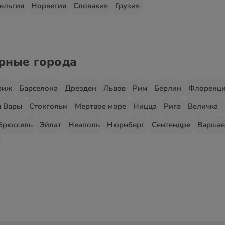
ельгия
Норвегия
Словакия
Грузия
ярные города
риж
Барселона
Дрезден
Львов
Рим
Берлин
Флоренц
 Вары
Стокгольм
Мертвое море
Ницца
Рига
Величка
Брюссель
Эйлат
Неаполь
Нюрнберг
Сентендре
Варшав