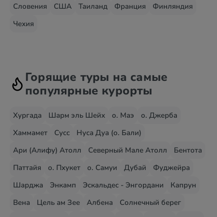
Словения
США
Таиланд
Франция
Финляндия
Чехия
Горящие туры на самые
популярные курорты
Хургада
Шарм эль Шейх
о. Маэ
о. Джерба
Хаммамет
Сусс
Нуса Дуа (о. Бали)
Ари (Алифу) Атолл
Северный Мале Атолл
Бентота
Паттайя
о. Пхукет
о. Самуи
Дубай
Фуджейра
Шарджа
Энкамп
Эскальдес - Энгордани
Капрун
Вена
Цель ам Зее
Албена
Солнечный берег