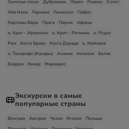
Золотые пески
Дубровник
Пореч
Ровинь
Сплит
Айя Напа
Ларнака
Лимассол
Пафос
Карловы Вары
Прага
Париж
Афины
о. Крит – Ираклион
о. Крит – Ретимно
о. Родос
Рим
Коста Брава
Коста Дорада
о. Майорка
о. Тенерифе (Канары)
Алания
Анталия
Белек
Бодрум
Кемер
Мармарис
Экскурсии в самые
популярные страны
Венгрия
Австрия
Чехия
Италия
Польша
Франция
Испания
Германия
Украина