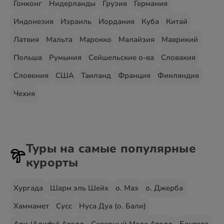
Гонконг
Нидерланды
Грузия
Германия
Индонезия
Израиль
Иордания
Куба
Китай
Латвия
Мальта
Марокко
Малайзия
Маврикий
Польша
Румыния
Сейшельские о-ва
Словакия
Словения
США
Таиланд
Франция
Финляндия
Чехия
Туры на самые популярные
курорты
Хургада
Шарм эль Шейх
о. Маэ
о. Джерба
Хаммамет
Сусс
Нуса Дуа (о. Бали)