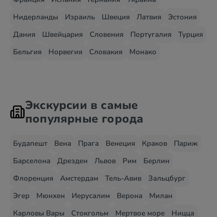
Нидерланды
Израиль
Швеция
Латвия
Эстония
Дания
Швейцария
Словения
Португалия
Турция
Бельгия
Норвегия
Словакия
Монако
Экскурсии в самые
популярные города
Будапешт
Вена
Прага
Венеция
Краков
Париж
Барселона
Дрезден
Львов
Рим
Берлин
Флоренция
Амстердам
Тель-Авив
Зальцбург
Эгер
Мюнхен
Иерусалим
Верона
Милан
Карловы Вары
Стокгольм
Мертвое море
Ницца