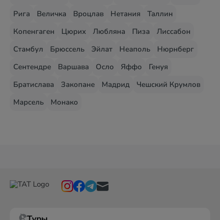
Рига
Величка
Вроцлав
Нетания
Таллин
Копенгаген
Цюрих
Любляна
Пиза
Лиссабон
Стамбул
Брюссель
Эйлат
Неаполь
Нюрнберг
Сентендре
Варшава
Осло
Яффо
Генуя
Братислава
Закопане
Мадрид
Чешский Крумлов
Марсель
Монако
Туры