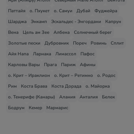
Ари (Алифу) Атолл
Северный Мале Атолл
Бентота
Паттайя
о. Пхукет
о. Самуи
Дубай
Фуджейра
Шарджа
Энкамп
Эскальдес - Энгордани
Капрун
Вена
Цель ам Зее
Албена
Солнечный берег
Золотые пески
Дубровник
Пореч
Ровинь
Сплит
Айя Напа
Ларнака
Лимассол
Пафос
Карловы Вары
Прага
Париж
Афины
о. Крит – Ираклион
о. Крит – Ретимно
о. Родос
Рим
Коста Брава
Коста Дорада
о. Майорка
о. Тенерифе (Канары)
Алания
Анталия
Белек
Бодрум
Кемер
Мармарис