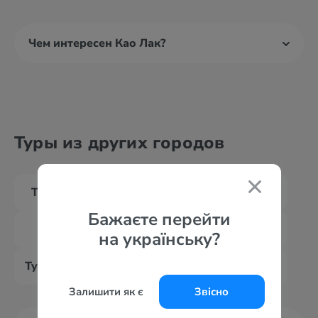
Чем интересен Као Лак?
Туры из других городов
Туры из Абу Даби
Туры из Дубая
Бажаєте перейти
Туры из Граца
Туры из Инсбрука
на українську?
Туры из Зальцбурга
Туры из Вены
Залишити як є
Звісно