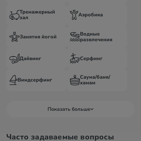
Тренажерный
Аэробика
зал
Водные
Занятия йогой
развлечения
Дайвинг
Серфинг
Сауна/баня/
Виндсерфинг
хамам
Показать больше
Часто задаваемые вопросы