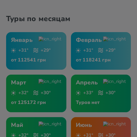
Туры по месяцам
Январь
Февраль
+31°
+29°
+31°
+29°
от 112541 грн
от 118241 грн
Март
Апрель
+32°
+30°
+33°
+30°
от 125172 грн
Туров нет
Май
Июнь
+32°
+30°
+31°
+30°