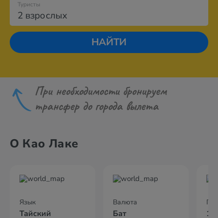
Туристы
2 взрослых
НАЙТИ
При необходимости бронируем
трансфер до города вылета
О Као Лаке
Язык
Валюта
По
Тайский
Бат
10