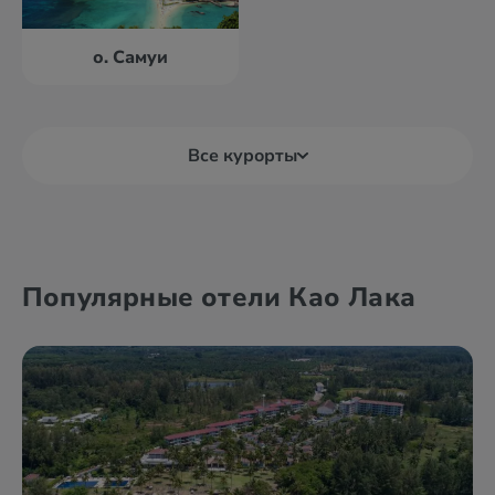
о. Самуи
Все курорты
Бангкок
Краби
Популярные отели Као Лака
Као Лак
о. Ланта