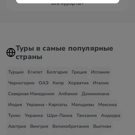
Все курорты
Туры в самые популярные
страны
Турция
Египет
Болгария
Греция
Испания
Черногория
ОАЭ
Кипр
Хорватия
Италия
Северная Македония
Албания
Доминикана
Индия
Украина - Карпаты
Мальдивы
Мексика
Тунис
Украина
Шри-Ланка
Танзания
Андорра
Австрия
Венгрия
Великобритания
Вьетнам