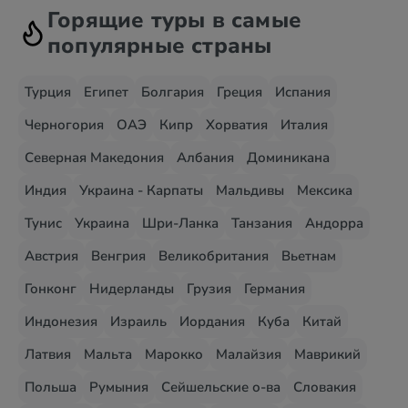
Горящие туры в самые
популярные страны
Турция
Египет
Болгария
Греция
Испания
Черногория
ОАЭ
Кипр
Хорватия
Италия
Северная Македония
Албания
Доминикана
Индия
Украина - Карпаты
Мальдивы
Мексика
Тунис
Украина
Шри-Ланка
Танзания
Андорра
Австрия
Венгрия
Великобритания
Вьетнам
Гонконг
Нидерланды
Грузия
Германия
Индонезия
Израиль
Иордания
Куба
Китай
Латвия
Мальта
Марокко
Малайзия
Маврикий
Польша
Румыния
Сейшельские о-ва
Словакия