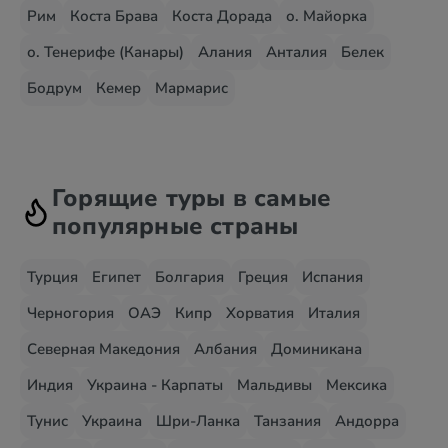
Рим
Коста Брава
Коста Дорада
о. Майорка
о. Тенерифе (Канары)
Алания
Анталия
Белек
Бодрум
Кемер
Мармарис
Горящие туры в самые
популярные страны
Турция
Египет
Болгария
Греция
Испания
Черногория
ОАЭ
Кипр
Хорватия
Италия
Северная Македония
Албания
Доминикана
Индия
Украина - Карпаты
Мальдивы
Мексика
Тунис
Украина
Шри-Ланка
Танзания
Андорра