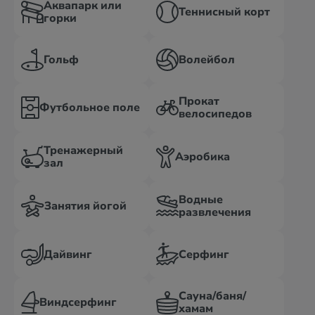
Аквапарк или
Теннисный корт
горки
Гольф
Волейбол
Прокат
Футбольное поле
велосипедов
Тренажерный
Аэробика
зал
Водные
Занятия йогой
развлечения
Дайвинг
Серфинг
Сауна/баня/
Виндсерфинг
хамам