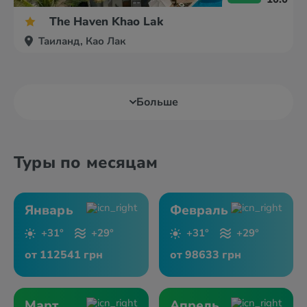
The Haven Khao Lak
Таиланд, Као Лак
Больше
Туры по месяцам
Январь
Февраль
+31°
+29°
+31°
+29°
от 112541 грн
от 98633 грн
Март
Апрель