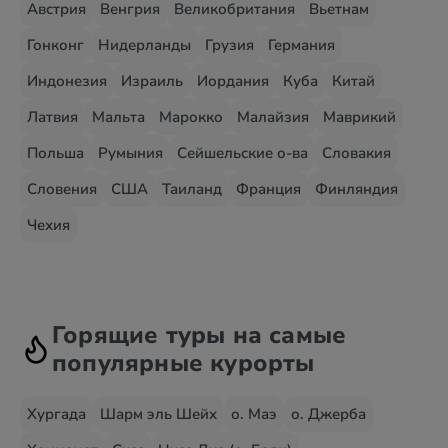
Австрия
Венгрия
Великобритания
Вьетнам
Гонконг
Нидерланды
Грузия
Германия
Индонезия
Израиль
Иордания
Куба
Китай
Латвия
Мальта
Марокко
Малайзия
Маврикий
Польша
Румыния
Сейшельские о-ва
Словакия
Словения
США
Таиланд
Франция
Финляндия
Чехия
Горящие туры на самые
популярные курорты
Хургада
Шарм эль Шейх
о. Маэ
о. Джерба