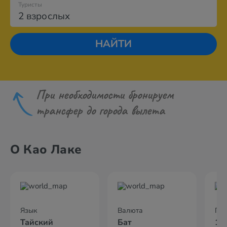
Туристы
2 взрослых
НАЙТИ
При необходимости бронируем
трансфер до города вылета
О Као Лаке
Язык
Валюта
По
Тайский
Бат
10