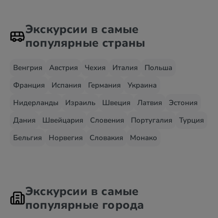
Экскурсии в самые
популярные страны
Венгрия
Австрия
Чехия
Италия
Польша
Франция
Испания
Германия
Украина
Нидерланды
Израиль
Швеция
Латвия
Эстония
Дания
Швейцария
Словения
Португалия
Турция
Бельгия
Норвегия
Словакия
Монако
Экскурсии в самые
популярные города