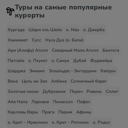
Туры на самые популярные
курорты
Хургада
Шарм эль Шейх
о. Маэ
о. Джерба
Хаммамет
Сусс
Нуса Дуа (о. Бали)
Ари (Алифу) Атолл
Северный Мале Атолл
Бентота
Паттайя
о. Пхукет
о. Самуи
Дубай
Фуджейра
Шарджа
Энкамп
Эскальдес - Энгордани
Капрун
Вена
Цель ам Зее
Албена
Солнечный берег
Золотые пески
Дубровник
Пореч
Ровинь
Сплит
Айя Напа
Ларнака
Лимассол
Пафос
Карловы Вары
Прага
Париж
Афины
о. Крит – Ираклион
о. Крит – Ретимно
о. Родос