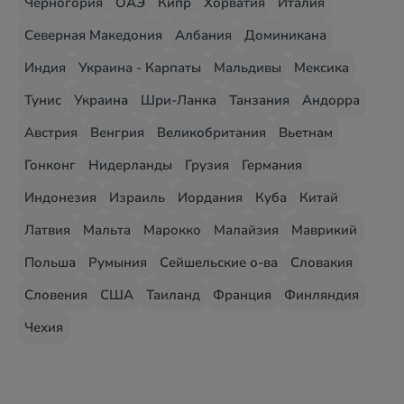
Черногория
ОАЭ
Кипр
Хорватия
Италия
Северная Македония
Албания
Доминикана
Индия
Украина - Карпаты
Мальдивы
Мексика
Тунис
Украина
Шри-Ланка
Танзания
Андорра
Австрия
Венгрия
Великобритания
Вьетнам
Гонконг
Нидерланды
Грузия
Германия
Индонезия
Израиль
Иордания
Куба
Китай
Латвия
Мальта
Марокко
Малайзия
Маврикий
Польша
Румыния
Сейшельские о-ва
Словакия
Словения
США
Таиланд
Франция
Финляндия
Чехия