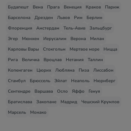
Будапешт
Вена
Прага
Венеция
Краков
Париж
Барселона
Дрезден
Львов
Рим
Берлин
Флоренция
Амстердам
Тель-Авив
Зальцбург
Эгер
Мюнхен
Иерусалим
Верона
Милан
Карловы Вары
Стокгольм
Мертвое море
Ницца
Рига
Величка
Вроцлав
Нетания
Таллин
Копенгаген
Цюрих
Любляна
Пиза
Лиссабон
Стамбул
Брюссель
Эйлат
Неаполь
Нюрнберг
Сентендре
Варшава
Осло
Яффо
Генуя
Братислава
Закопане
Мадрид
Чешский Крумлов
Марсель
Монако