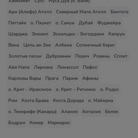
Хаммамет
Сусс
Нуса Дуа (о. Бали)
Ари (Алифу) Атолл
Северный Мале Атолл
Бентота
Паттайя
о. Пхукет
о. Самуи
Дубай
Фуджейра
Шарджа
Энкамп
Эскальдес - Энгордани
Капрун
Вена
Цель ам Зее
Албена
Солнечный берег
Золотые пески
Дубровник
Пореч
Ровинь
Сплит
Айя Напа
Ларнака
Лимассол
Пафос
Карловы Вары
Прага
Париж
Афины
о. Крит – Ираклион
о. Крит – Ретимно
о. Родос
Рим
Коста Брава
Коста Дорада
о. Майорка
о. Тенерифе (Канары)
Алания
Анталия
Белек
Бодрум
Кемер
Мармарис