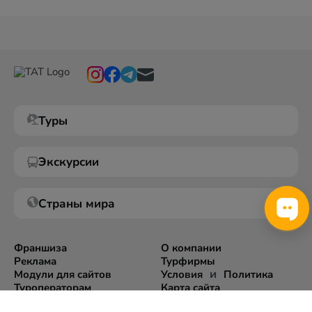
Туры
Экскурсии
Страны мира
Франшиза
О компании
Реклама
Турфирмы
и
Модули для сайтов
Условия
Политика
Туроператорам
Карта сайта
Экспорт информации