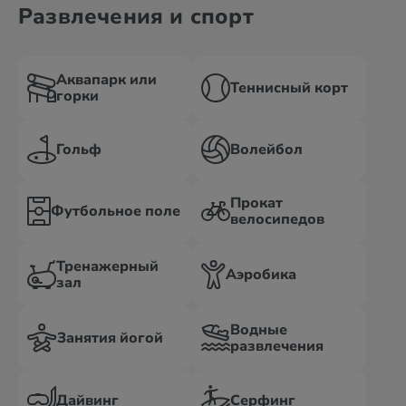
Развлечения и спорт
Аквапарк или
Теннисный корт
горки
Гольф
Волейбол
Прокат
Футбольное поле
велосипедов
Тренажерный
Аэробика
зал
Водные
Занятия йогой
развлечения
Дайвинг
Серфинг