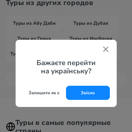
Туры из других городов
Туры из Абу Даби
Туры из Дубая
Туры из Граца
Туры из Инсбрука
Туры из Зальцбурга
Туры из Вены
Бажаєте перейти
на українську?
Все курорты
Залишити як є
Звісно
Туры в самые популярные
страны