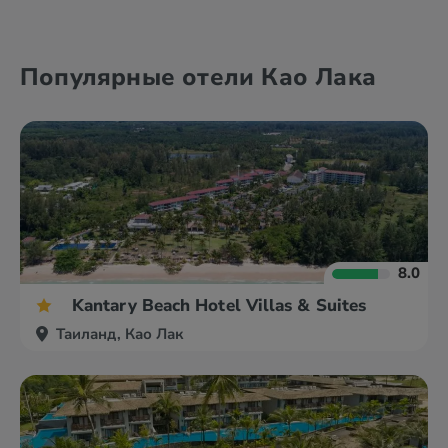
Бангкок
Краби
Популярные отели Као Лака
Као Лак
о. Ланта
8.0
Kantary Beach Hotel Villas & Suites
Таиланд, Као Лак