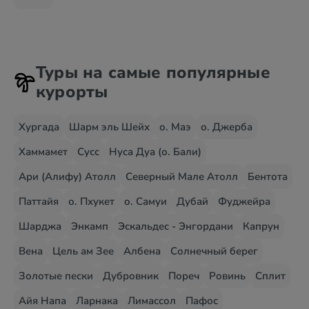
Туры на самые популярные
курорты
Хургада
Шарм эль Шейх
о. Маэ
о. Джерба
Хаммамет
Сусс
Нуса Дуа (о. Бали)
Ари (Алифу) Атолл
Северный Мале Атолл
Бентота
Паттайя
о. Пхукет
о. Самуи
Дубай
Фуджейра
Шарджа
Энкамп
Эскальдес - Энгордани
Капрун
Вена
Цель ам Зее
Албена
Солнечный берег
Золотые пески
Дубровник
Пореч
Ровинь
Сплит
Айя Напа
Ларнака
Лимассол
Пафос