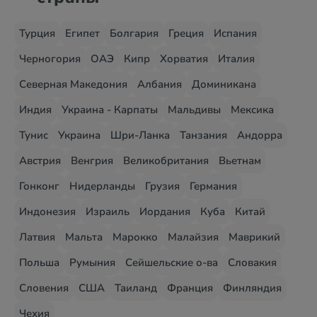
Турция
Египет
Болгария
Греция
Испания
Черногория
ОАЭ
Кипр
Хорватия
Италия
Северная Македония
Албания
Доминикана
Индия
Украина - Карпаты
Мальдивы
Мексика
Тунис
Украина
Шри-Ланка
Танзания
Андорра
Австрия
Венгрия
Великобритания
Вьетнам
Гонконг
Нидерланды
Грузия
Германия
Индонезия
Израиль
Иордания
Куба
Китай
Латвия
Мальта
Марокко
Малайзия
Маврикий
Польша
Румыния
Сейшельские о-ва
Словакия
Словения
США
Таиланд
Франция
Финляндия
Чехия