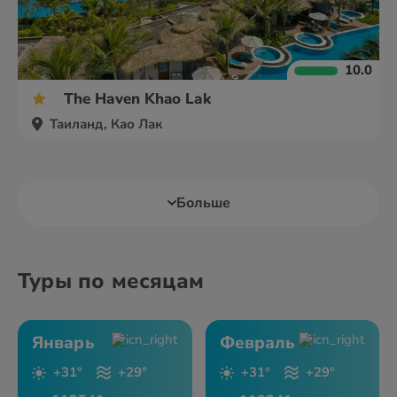
10.0
The Haven Khao Lak
Таиланд, Као Лак
Больше
Туры по месяцам
Январь
Февраль
+31°
+29°
+31°
+29°