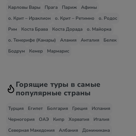
Карловы Вары
Прага
Париж
Афины
о. Крит – Ираклион
о. Крит – Ретимно
о. Родос
Рим
Коста Брава
Коста Дорада
о. Майорка
о. Тенерифе (Канары)
Алания
Анталия
Белек
Бодрум
Кемер
Мармарис
Горящие туры в самые
популярные страны
Турция
Египет
Болгария
Греция
Испания
Черногория
ОАЭ
Кипр
Хорватия
Италия
Северная Македония
Албания
Доминикана