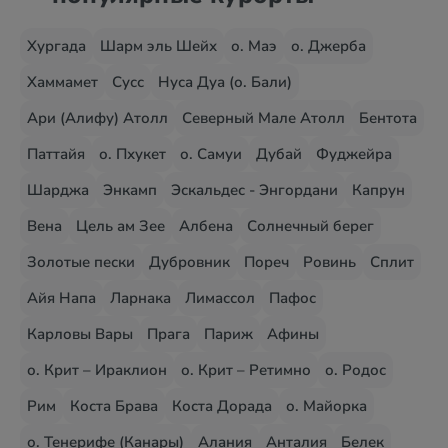
Хургада
Шарм эль Шейх
о. Маэ
о. Джерба
Хаммамет
Сусс
Нуса Дуа (о. Бали)
Ари (Алифу) Атолл
Северный Мале Атолл
Бентота
Паттайя
о. Пхукет
о. Самуи
Дубай
Фуджейра
Шарджа
Энкамп
Эскальдес - Энгордани
Капрун
Вена
Цель ам Зее
Албена
Солнечный берег
Золотые пески
Дубровник
Пореч
Ровинь
Сплит
Айя Напа
Ларнака
Лимассол
Пафос
Карловы Вары
Прага
Париж
Афины
о. Крит – Ираклион
о. Крит – Ретимно
о. Родос
Рим
Коста Брава
Коста Дорада
о. Майорка
о. Тенерифе (Канары)
Алания
Анталия
Белек