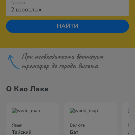
Туристы
2 взрослых
НАЙТИ
При необходимости бронируем
трансфер до города вылета
О Као Лаке
Язык
Валюта
По
Тайский
Бат
10