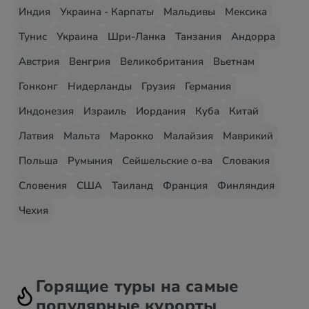
Индия
Украина - Карпаты
Мальдивы
Мексика
Тунис
Украина
Шри-Ланка
Танзания
Андорра
Австрия
Венгрия
Великобритания
Вьетнам
Гонконг
Нидерланды
Грузия
Германия
Индонезия
Израиль
Иордания
Куба
Китай
Латвия
Мальта
Марокко
Малайзия
Маврикий
Польша
Румыния
Сейшельские о-ва
Словакия
Словения
США
Таиланд
Франция
Финляндия
Чехия
Горящие туры на самые
популярные курорты