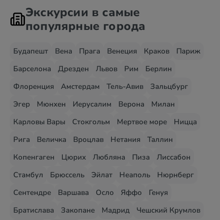
Экскурсии в самые
популярные города
Будапешт
Вена
Прага
Венеция
Краков
Париж
Барселона
Дрезден
Львов
Рим
Берлин
Флоренция
Амстердам
Тель-Авив
Зальцбург
Эгер
Мюнхен
Иерусалим
Верона
Милан
Карловы Вары
Стокгольм
Мертвое море
Ницца
Рига
Величка
Вроцлав
Нетания
Таллин
Копенгаген
Цюрих
Любляна
Пиза
Лиссабон
Стамбул
Брюссель
Эйлат
Неаполь
Нюрнберг
Сентендре
Варшава
Осло
Яффо
Генуя
Братислава
Закопане
Мадрид
Чешский Крумлов