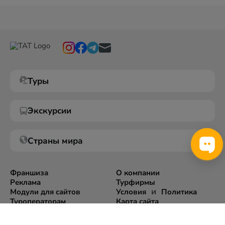
Туры
Экскурсии
Страны мира
Франшиза
О компании
Реклама
Турфирмы
и
Модули для сайтов
Условия
Политика
Туроператорам
Карта сайта
Экспорт информации