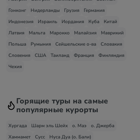
Гонконг
Нидерланды
Грузия
Германия
Индонезия
Израиль
Иордания
Куба
Китай
Латвия
Мальта
Марокко
Малайзия
Маврикий
Польша
Румыния
Сейшельские о-ва
Словакия
Словения
США
Таиланд
Франция
Финляндия
Чехия
Горящие туры на самые
популярные курорты
Хургада
Шарм эль Шейх
о. Маэ
о. Джерба
Хаммамет
Сусс
Нуса Дуа (о. Бали)