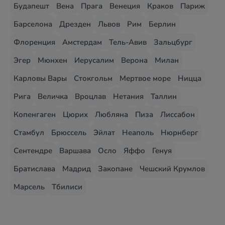
Будапешт
Вена
Прага
Венеция
Краков
Париж
Барселона
Дрезден
Львов
Рим
Берлин
Флоренция
Амстердам
Тель-Авив
Зальцбург
Эгер
Мюнхен
Иерусалим
Верона
Милан
Карловы Вары
Стокгольм
Мертвое море
Ницца
Рига
Величка
Вроцлав
Нетания
Таллин
Копенгаген
Цюрих
Любляна
Пиза
Лиссабон
Стамбул
Брюссель
Эйлат
Неаполь
Нюрнберг
Сентендре
Варшава
Осло
Яффо
Генуя
Братислава
Мадрид
Закопане
Чешский Крумлов
Марсель
Тбилиси