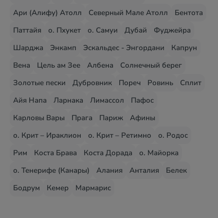
Ари (Алифу) Атолл
Северный Мале Атолл
Бентота
Паттайя
о. Пхукет
о. Самуи
Дубай
Фуджейра
Шарджа
Энкамп
Эскальдес - Энгордани
Капрун
Вена
Цель ам Зее
Албена
Солнечный берег
Золотые пески
Дубровник
Пореч
Ровинь
Сплит
Айя Напа
Ларнака
Лимассол
Пафос
Карловы Вары
Прага
Париж
Афины
о. Крит – Ираклион
о. Крит – Ретимно
о. Родос
Рим
Коста Брава
Коста Дорада
о. Майорка
о. Тенерифе (Канары)
Алания
Анталия
Белек
Бодрум
Кемер
Мармарис