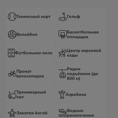
Теннисный корт
Гольф
Баскетбольная
Волейбол
площадка
Центр верховой
Футбольное поле
езды
Рядом
Прокат
подъёмник (до
велосипедов
600 м)
Тренажерный
Аэробика
зал
Водные
Занятия йогой
развлечения