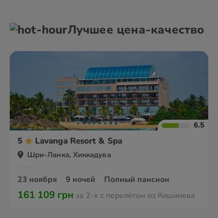
Амбалангода
Аругам-Бей
Лучшее цена-качество
Анурадхапура
Ахунгалла
6.5
5
Lavanga Resort & Spa
Шри-Ланка, Хиккадува
23 ноября
9 ночей
Полный пансион
161 109 грн
за 2-х с перелётом из Кишинева