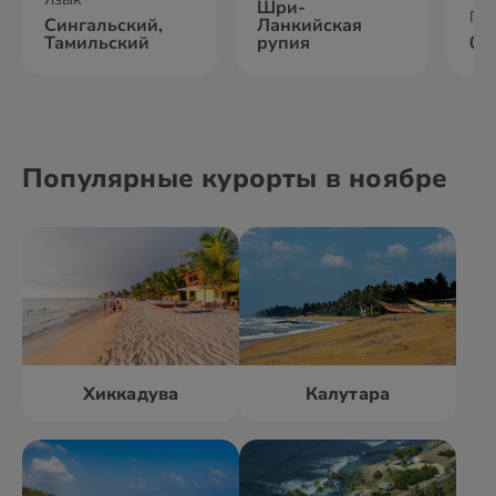
Шри-
По
Сингальский,
Ланкийская
Тамильский
рупия
09
Популярные курорты в ноябре
Хиккадува
Калутара