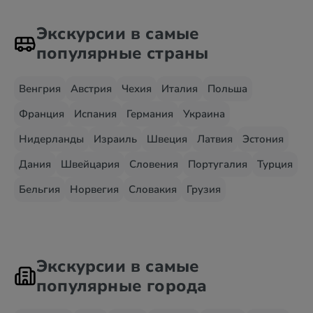
Экскурсии в самые
популярные страны
Венгрия
Австрия
Чехия
Италия
Польша
Франция
Испания
Германия
Украина
Нидерланды
Израиль
Швеция
Латвия
Эстония
Дания
Швейцария
Словения
Португалия
Турция
Бельгия
Норвегия
Словакия
Грузия
Экскурсии в самые
популярные города