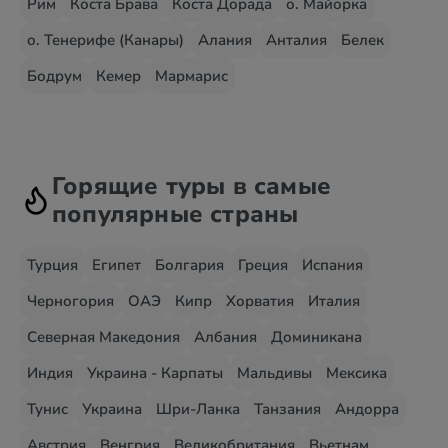
Рим
Коста Брава
Коста Дорада
о. Майорка
о. Тенерифе (Канары)
Алания
Анталия
Белек
Бодрум
Кемер
Мармарис
Горящие туры в самые
популярные страны
Турция
Египет
Болгария
Греция
Испания
Черногория
ОАЭ
Кипр
Хорватия
Италия
Северная Македония
Албания
Доминикана
Индия
Украина - Карпаты
Мальдивы
Мексика
Тунис
Украина
Шри-Ланка
Танзания
Андорра
Австрия
Венгрия
Великобритания
Вьетнам