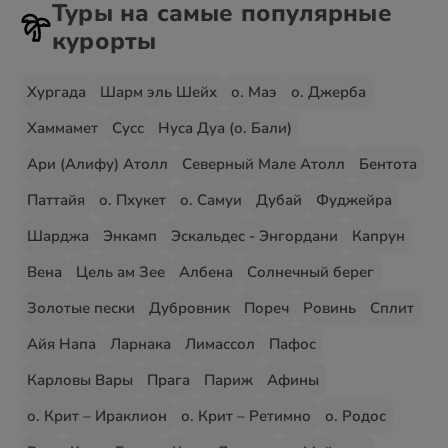
Туры на самые популярные
курорты
Хургада
Шарм эль Шейх
о. Маэ
о. Джерба
Хаммамет
Сусс
Нуса Дуа (о. Бали)
Ари (Алифу) Атолл
Северный Мале Атолл
Бентота
Паттайя
о. Пхукет
о. Самуи
Дубай
Фуджейра
Шарджа
Энкамп
Эскальдес - Энгордани
Капрун
Вена
Цель ам Зее
Албена
Солнечный берег
Золотые пески
Дубровник
Пореч
Ровинь
Сплит
Айя Напа
Ларнака
Лимассол
Пафос
Карловы Вары
Прага
Париж
Афины
о. Крит – Ираклион
о. Крит – Ретимно
о. Родос