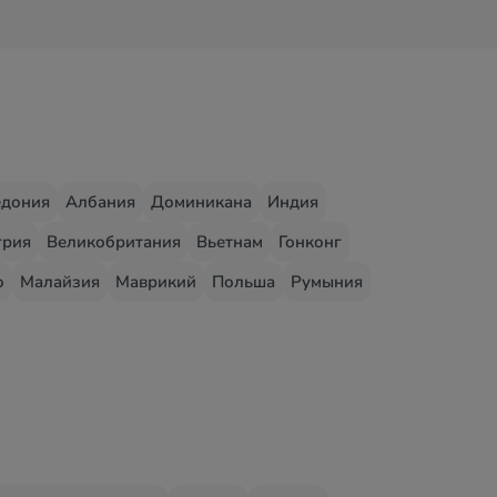
едония
Албания
Доминикана
Индия
грия
Великобритания
Вьетнам
Гонконг
о
Малайзия
Маврикий
Польша
Румыния