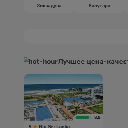
Хиккадува
Калутара
Амбалангода
Аругам
Лучшее цена-качес
Анурадхапура
Ахунга
8.9
5
Riu Sri Lanka