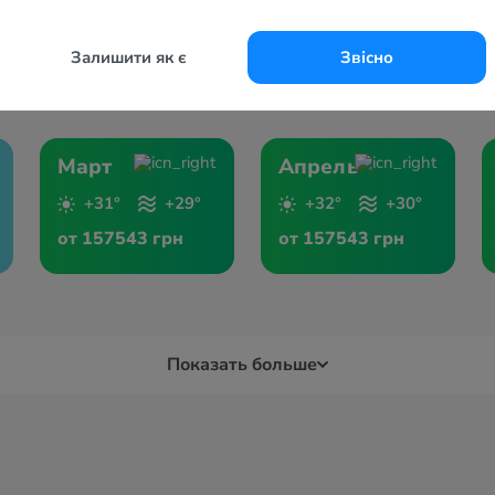
Залишити як є
Звісно
Март
Апрель
+31°
+29°
+32°
+30°
от 157543 грн
от 157543 грн
Показать больше