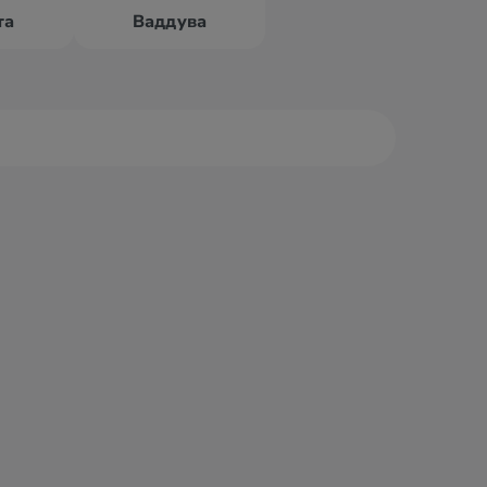
та
Ваддува
дува
Велигама
ккала
Галле