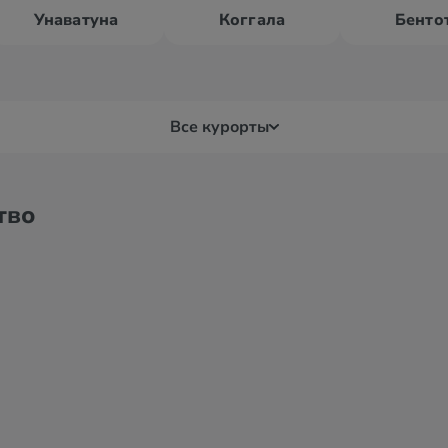
Унаватуна
Коггала
Бенто
Все курорты
-Бей
Бентота
Вад
тво
лла
Берувела
Вай