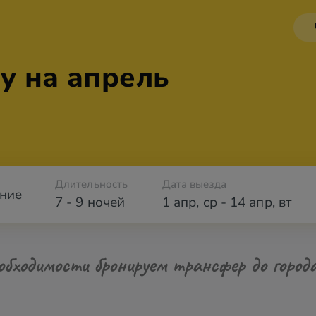
у на апрель
Длительность
Дата выезда
ние
7 - 9 ночей
1 апр
,
ср
-
14 апр
,
вт
обходимости бронируем трансфер до город