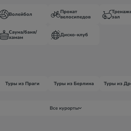
Прокат
Тренаж
Волейбол
велосипедов
зал
Сауна/баня/
Диско-клуб
хамам
Туры из Праги
Туры из Берлина
Туры из Др
Все курорты