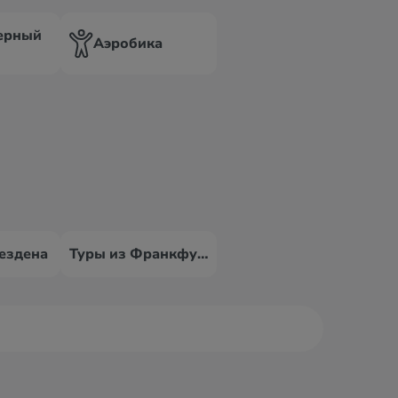
ерный
Аэробика
ездена
Туры из Франкфурта-на-Майне