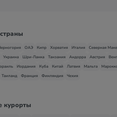
 страны
Черногория
ОАЭ
Кипр
Хорватия
Италия
Северная Мак
Украина
Шри-Ланка
Танзания
Андорра
Австрия
Вен
зраиль
Иордания
Куба
Китай
Латвия
Мальта
Марокк
Таиланд
Франция
Финляндия
Чехия
е курорты