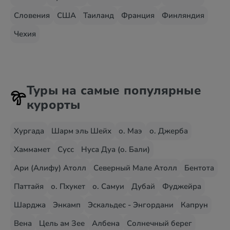
Словения
США
Таиланд
Франция
Финляндия
Чехия
Туры на самые популярные
курорты
Хургада
Шарм эль Шейх
о. Маэ
о. Джерба
Хаммамет
Сусс
Нуса Дуа (о. Бали)
Ари (Алифу) Атолл
Северный Мале Атолл
Бентота
Паттайя
о. Пхукет
о. Самуи
Дубай
Фуджейра
Шарджа
Энкамп
Эскальдес - Энгордани
Капрун
Вена
Цель ам Зее
Албена
Солнечный берег