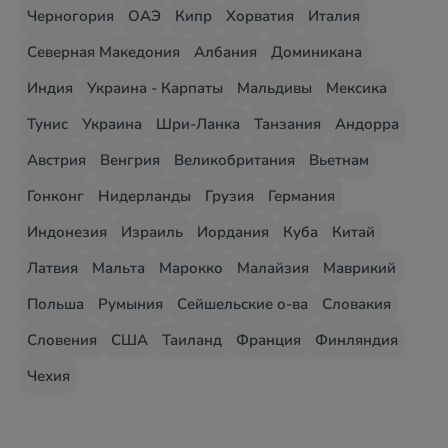
Черногория
ОАЭ
Кипр
Хорватия
Италия
Северная Македония
Албания
Доминикана
Индия
Украина - Карпаты
Мальдивы
Мексика
Тунис
Украина
Шри-Ланка
Танзания
Андорра
Австрия
Венгрия
Великобритания
Вьетнам
Гонконг
Нидерланды
Грузия
Германия
Индонезия
Израиль
Иордания
Куба
Китай
Латвия
Мальта
Марокко
Малайзия
Маврикий
Польша
Румыния
Сейшельские о-ва
Словакия
Словения
США
Таиланд
Франция
Финляндия
Чехия