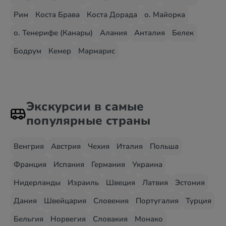
Рим
Коста Брава
Коста Дорада
о. Майорка
о. Тенерифе (Канары)
Алания
Анталия
Белек
Бодрум
Кемер
Мармарис
Экскурсии в самые
популярные страны
Венгрия
Австрия
Чехия
Италия
Польша
Франция
Испания
Германия
Украина
Нидерланды
Израиль
Швеция
Латвия
Эстония
Дания
Швейцария
Словения
Португалия
Турция
Бельгия
Норвегия
Словакия
Монако