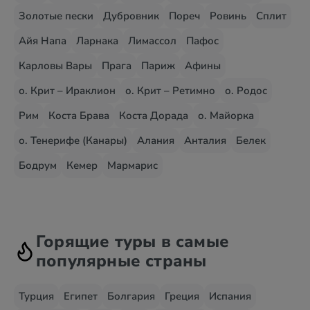
Золотые пески
Дубровник
Пореч
Ровинь
Сплит
Айя Напа
Ларнака
Лимассол
Пафос
Карловы Вары
Прага
Париж
Афины
о. Крит – Ираклион
о. Крит – Ретимно
о. Родос
Рим
Коста Брава
Коста Дорада
о. Майорка
о. Тенерифе (Канары)
Алания
Анталия
Белек
Бодрум
Кемер
Мармарис
Горящие туры в самые
популярные страны
Турция
Египет
Болгария
Греция
Испания