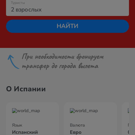
Туристы
2 взрослых
НАЙТИ
При необходимости бронируем
трансфер до города вылета
О Испании
Язык
Валюта
По
Испанский
Евро
04