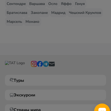
Сентендре
Варшава
Осло
Яффо
Генуя
Братислава
Закопане
Мадрид
Чешский Крумлов
Марсель
Монако
Туры
Экскурсии
Страны мира