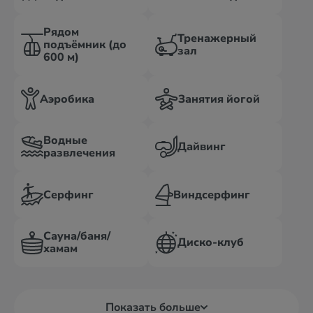
Рядом
Тренажерный
подъёмник (до
зал
600 м)
Аэробика
Занятия йогой
Водные
Дайвинг
развлечения
Серфинг
Виндсерфинг
Сауна/баня/
Диско-клуб
хамам
Показать больше