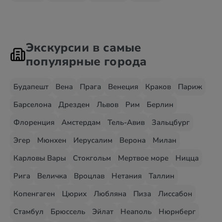
Экскурсии в самые
популярные города
Будапешт
Вена
Прага
Венеция
Краков
Париж
Барселона
Дрезден
Львов
Рим
Берлин
Флоренция
Амстердам
Тель-Авив
Зальцбург
Эгер
Мюнхен
Иерусалим
Верона
Милан
Карловы Вары
Стокгольм
Мертвое море
Ницца
Рига
Величка
Вроцлав
Нетания
Таллин
Копенгаген
Цюрих
Любляна
Пиза
Лиссабон
Стамбул
Брюссель
Эйлат
Неаполь
Нюрнберг