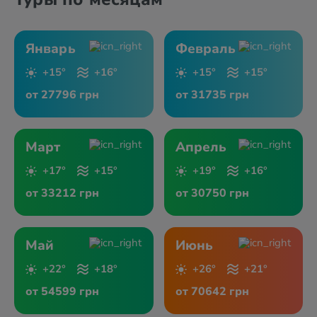
Январь
Февраль
+15°
+16°
+15°
+15°
от 27796 грн
от 31735 грн
Март
Апрель
+17°
+15°
+19°
+16°
от 33212 грн
от 30750 грн
Май
Июнь
+22°
+18°
+26°
+21°
от 54599 грн
от 70642 грн