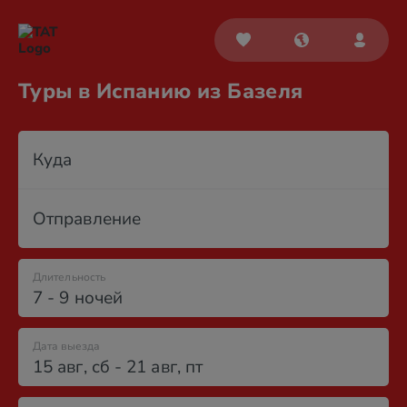
Туры в Испанию из Базеля
Куда
Отправление
Длительность
7 - 9 ночей
Дата выезда
15 авг
,
сб
-
21 авг
,
пт