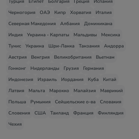
Турция
Египет
Болгария
Греция
Испания
Черногория
ОАЭ
Кипр
Хорватия
Италия
Северная Македония
Албания
Доминикана
Индия
Украина - Карпаты
Мальдивы
Мексика
Тунис
Украина
Шри-Ланка
Танзания
Андорра
Австрия
Венгрия
Великобритания
Вьетнам
Гонконг
Нидерланды
Грузия
Германия
Индонезия
Израиль
Иордания
Куба
Китай
Латвия
Мальта
Марокко
Малайзия
Маврикий
Польша
Румыния
Сейшельские о-ва
Словакия
Словения
США
Таиланд
Франция
Финляндия
Чехия