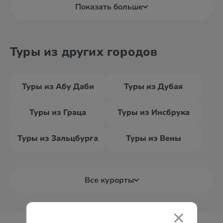
Показать больше
Туры из других городов
Туры из Абу Даби
Туры из Дубая
Туры из Граца
Туры из Инсбрука
Туры из Зальцбурга
Туры из Вены
Все курорты