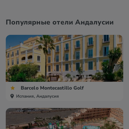
Андалусия
Барселона
Популярные отели Андалусии
Бакейра-Берет
Бильбао
Barcelо Montecastillo Golf
Испания, Андалусия