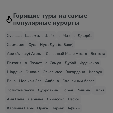
Горящие туры на самые
популярные курорты
Хургада
Шарм эль Шейх
о. Маэ
о. Джерба
Хаммамет
Сусс
Нуса Дуа (о. Бали)
Ари (Алифу) Атолл
Северный Мале Атолл
Бентота
Паттайя
о. Пхукет
о. Самуи
Дубай
Фуджейра
Шарджа
Энкамп
Эскальдес - Энгордани
Капрун
Вена
Цель ам Зее
Албена
Солнечный берег
Золотые пески
Дубровник
Пореч
Ровинь
Сплит
Айя Напа
Ларнака
Лимассол
Пафос
Карловы Вары
Прага
Париж
Афины