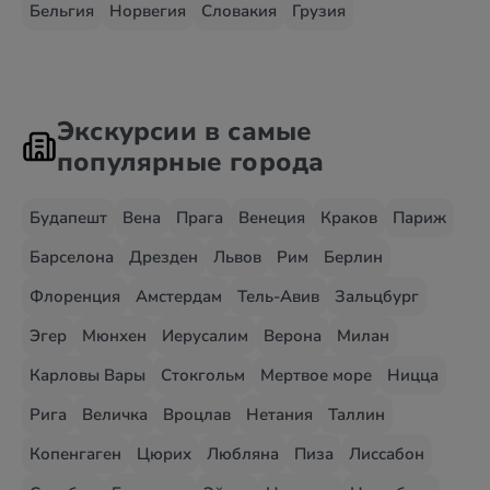
Бельгия
Норвегия
Словакия
Грузия
Экскурсии в самые
популярные города
Будапешт
Вена
Прага
Венеция
Краков
Париж
Барселона
Дрезден
Львов
Рим
Берлин
Флоренция
Амстердам
Тель-Авив
Зальцбург
Эгер
Мюнхен
Иерусалим
Верона
Милан
Карловы Вары
Стокгольм
Мертвое море
Ницца
Рига
Величка
Вроцлав
Нетания
Таллин
Копенгаген
Цюрих
Любляна
Пиза
Лиссабон