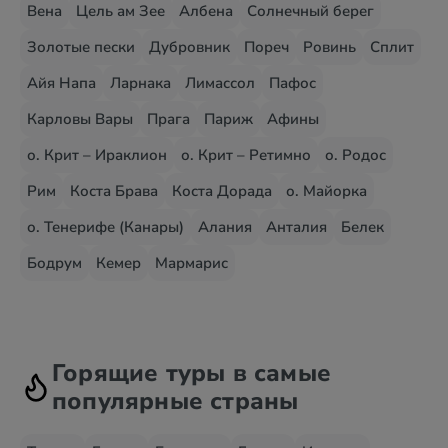
Вена
Цель ам Зее
Албена
Солнечный берег
Золотые пески
Дубровник
Пореч
Ровинь
Сплит
Айя Напа
Ларнака
Лимассол
Пафос
Карловы Вары
Прага
Париж
Афины
о. Крит – Ираклион
о. Крит – Ретимно
о. Родос
Рим
Коста Брава
Коста Дорада
о. Майорка
о. Тенерифе (Канары)
Алания
Анталия
Белек
Бодрум
Кемер
Мармарис
Горящие туры в самые
популярные страны