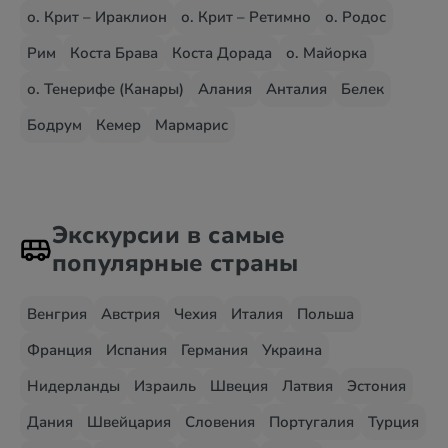
о. Крит – Ираклион
о. Крит – Ретимно
о. Родос
Рим
Коста Брава
Коста Дорада
о. Майорка
о. Тенерифе (Канары)
Алания
Анталия
Белек
Бодрум
Кемер
Мармарис
Экскурсии в самые
популярные страны
Венгрия
Австрия
Чехия
Италия
Польша
Франция
Испания
Германия
Украина
Нидерланды
Израиль
Швеция
Латвия
Эстония
Дания
Швейцария
Словения
Португалия
Турция