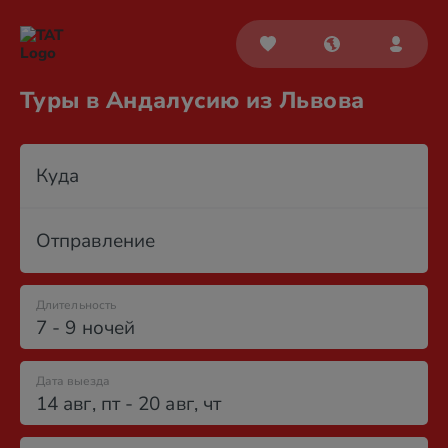
Туры в Андалусию из Львова
Куда
Отправление
Длительность
7 - 9 ночей
Дата выезда
14 авг
,
пт
-
20 авг
,
чт