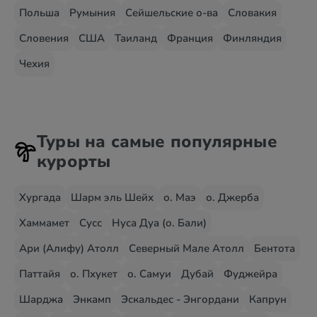
Польша
Румыния
Сейшельские о-ва
Словакия
Словения
США
Таиланд
Франция
Финляндия
Чехия
Туры на самые популярные
курорты
Хургада
Шарм эль Шейх
о. Маэ
о. Джерба
Хаммамет
Сусс
Нуса Дуа (о. Бали)
Ари (Алифу) Атолл
Северный Мале Атолл
Бентота
Паттайя
о. Пхукет
о. Самуи
Дубай
Фуджейра
Шарджа
Энкамп
Эскальдес - Энгордани
Капрун