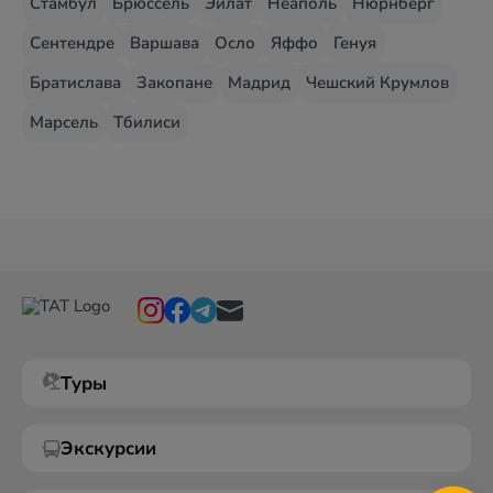
Стамбул
Брюссель
Эйлат
Неаполь
Нюрнберг
Сентендре
Варшава
Осло
Яффо
Генуя
Братислава
Закопане
Мадрид
Чешский Крумлов
Марсель
Тбилиси
Туры
Экскурсии