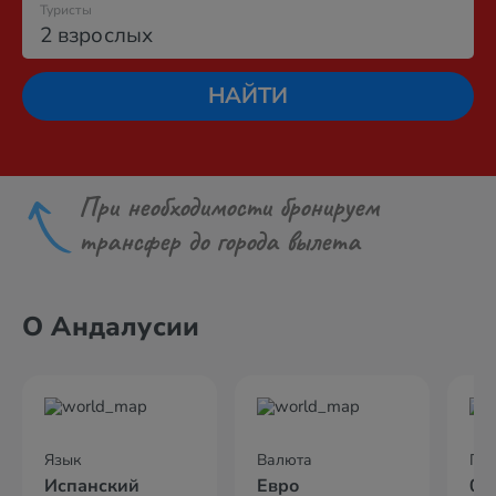
Туристы
2 взрослых
НАЙТИ
При необходимости бронируем
трансфер до города вылета
О Андалусии
Язык
Валюта
По
Испанский
Евро
04