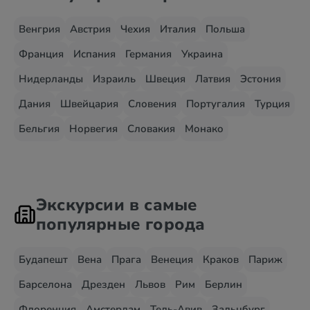
Венгрия
Австрия
Чехия
Италия
Польша
Франция
Испания
Германия
Украина
Нидерланды
Израиль
Швеция
Латвия
Эстония
Дания
Швейцария
Словения
Португалия
Турция
Бельгия
Норвегия
Словакия
Монако
Экскурсии в самые
популярные города
Будапешт
Вена
Прага
Венеция
Краков
Париж
Барселона
Дрезден
Львов
Рим
Берлин
Флоренция
Амстердам
Тель-Авив
Зальцбург