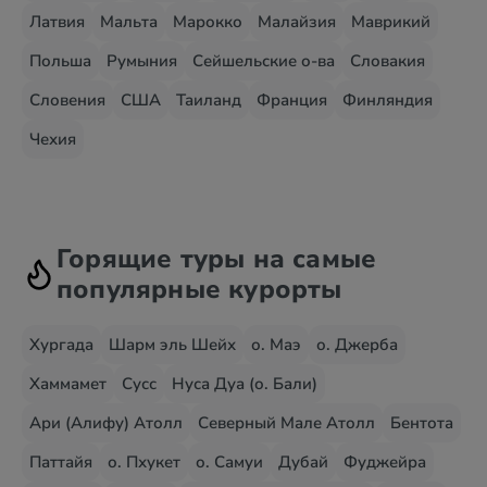
Латвия
Мальта
Марокко
Малайзия
Маврикий
Польша
Румыния
Сейшельские о-ва
Словакия
Словения
США
Таиланд
Франция
Финляндия
Чехия
Горящие туры на самые
популярные курорты
Хургада
Шарм эль Шейх
о. Маэ
о. Джерба
Хаммамет
Сусс
Нуса Дуа (о. Бали)
Ари (Алифу) Атолл
Северный Мале Атолл
Бентота
Паттайя
о. Пхукет
о. Самуи
Дубай
Фуджейра