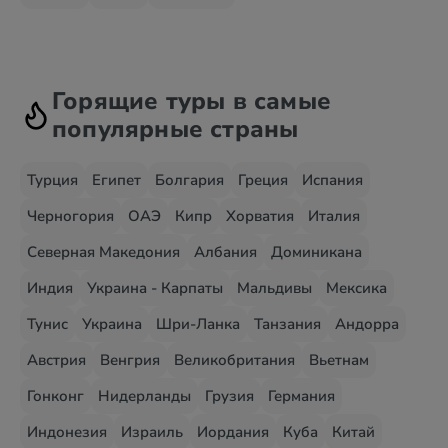
Горящие туры в самые
популярные страны
Турция
Египет
Болгария
Греция
Испания
Черногория
ОАЭ
Кипр
Хорватия
Италия
Северная Македония
Албания
Доминикана
Индия
Украина - Карпаты
Мальдивы
Мексика
Тунис
Украина
Шри-Ланка
Танзания
Андорра
Австрия
Венгрия
Великобритания
Вьетнам
Гонконг
Нидерланды
Грузия
Германия
Индонезия
Израиль
Иордания
Куба
Китай