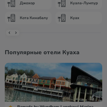
Джохор
Куала-Лумпур
Кота Кинабалу
Куах
Популярные отели Куаха
Ramada by Wyndham Langkawi Marina