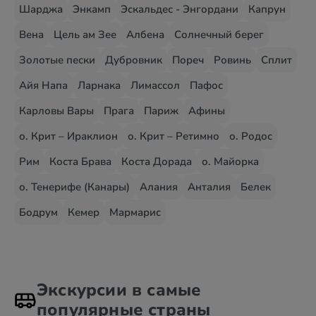
Шарджа
Энкамп
Эскальдес - Энгордани
Капрун
Вена
Цель ам Зее
Албена
Солнечный берег
Золотые пески
Дубровник
Пореч
Ровинь
Сплит
Айя Напа
Ларнака
Лимассол
Пафос
Карловы Вары
Прага
Париж
Афины
о. Крит – Ираклион
о. Крит – Ретимно
о. Родос
Рим
Коста Брава
Коста Дорада
о. Майорка
о. Тенерифе (Канары)
Алания
Анталия
Белек
Бодрум
Кемер
Мармарис
Экскурсии в самые
популярные страны