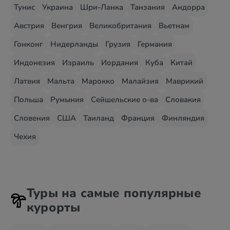
Тунис
Украина
Шри-Ланка
Танзания
Андорра
Австрия
Венгрия
Великобритания
Вьетнам
Гонконг
Нидерланды
Грузия
Германия
Индонезия
Израиль
Иордания
Куба
Китай
Латвия
Мальта
Марокко
Малайзия
Маврикий
Польша
Румыния
Сейшельские о-ва
Словакия
Словения
США
Таиланд
Франция
Финляндия
Чехия
Туры на самые популярные
курорты