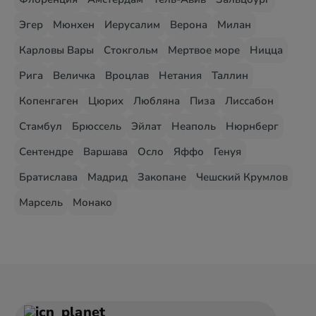
Эгер
Мюнхен
Иерусалим
Верона
Милан
Карловы Вары
Стокгольм
Мертвое море
Ницца
Рига
Величка
Вроцлав
Нетания
Таллин
Копенгаген
Цюрих
Любляна
Пиза
Лиссабон
Стамбул
Брюссель
Эйлат
Неаполь
Нюрнберг
Сентендре
Варшава
Осло
Яффо
Генуя
Братислава
Мадрид
Закопане
Чешский Крумлов
Марсель
Монако